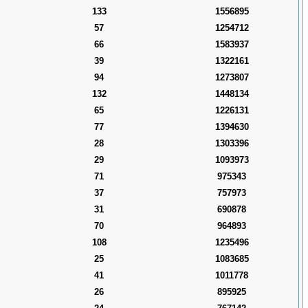
133
1556895
57
1254712
66
1583937
39
1322161
94
1273807
132
1448134
65
1226131
77
1394630
28
1303396
29
1093973
71
975343
37
757973
31
690878
70
964893
108
1235496
25
1083685
41
1011778
26
895925