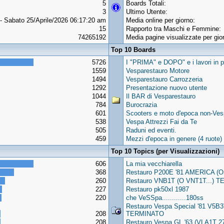
5
Boards Totali:
3
Ultimo Utente:
- Sabato 25/Aprile/2026 06:17:20 am
Media online per giorno:
15
Rapporto tra Maschi e Femmine:
74265192
Media pagine visualizzate per gio
Top 10 Boards
5726
I "PRIMA" e DOPO" e i lavori in p
1559
Vesparestauro Motore
1494
Vesparestauro Carrozzeria
1292
Presentazione nuovo utente
1044
Il BAR di Vesparestauro
784
Burocrazia
601
Scooters e moto d'epoca non-Vesp
538
Vespa Attrezzi Fai da Te
505
Raduni ed eventi.
459
Mezzi d'epoca in genere (4 ruote)
Top 10 Topics (per Visualizzazioni)
606
La mia vecchiarella
368
Restauro P200E '81 AMERICA (
260
Restauro VNB1T (O VNT1T...) TER
227
Restauro pk50xl 1987
220
che VeSSpa............180ss
Restauro Vespa Special '81 V5B
208
TERMINATO
208
Restauro Vespa GL '63 (VLA1T 27