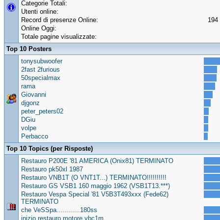
Categorie Totali:
Utenti online:
Record di presenze Online:
194 
Online Oggi:
Totale pagine visualizzate:
Top 10 Posters
tonysubwoofer
2fast 2furious
50specialmax
rama
Giovanni
djgonz
peter_peters02
DGiu
volpe
Perbacco
Top 10 Topics (per Risposte)
Restauro P200E '81 AMERICA (Onix81) TERMINATO
Restauro pk50xl 1987
Restauro VNB1T (O VNT1T...) TERMINATO!!!!!!!!!!
Restauro GS VSB1 160 maggio 1962 (VSB1T13.***)
Restauro Vespa Special '81 V5B3T493xxx (Fede62)
TERMINATO
che VeSSpa............180ss
inizio restauro motore vbc1m..