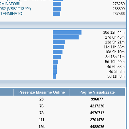
RMINATO!!!!!
276259
962 (VSB1T13.***)
268599
o -TERMINATO-
237566
30d 12h 44m
27d 8h 46m
13d 5h 21m
11d 11h 33m
10d 9h 10m
8d 13h 11m
5d 19h 20m
4d 6h 53m
4d 3h 8m
3d 11h 8m
Presenze Massime Online
Pagine Visualizzate
23
996077
76
4217230
78
4976713
111
2701478
194
4488036