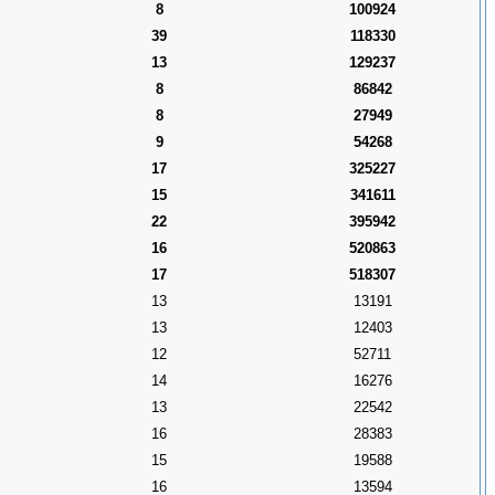
8
100924
39
118330
13
129237
8
86842
8
27949
9
54268
17
325227
15
341611
22
395942
16
520863
17
518307
13
13191
13
12403
12
52711
14
16276
13
22542
16
28383
15
19588
16
13594