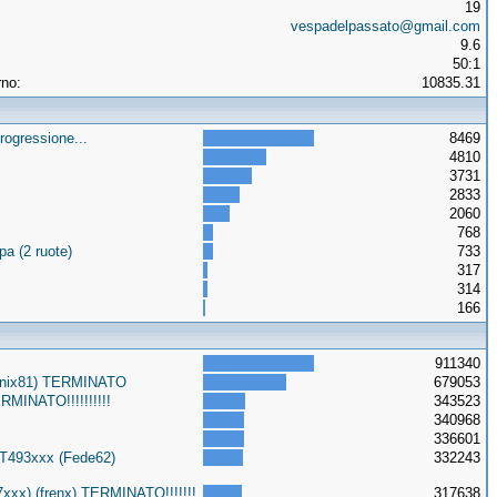
19
vespadelpassato@gmail.com
9.6
50:1
rno:
10835.31
rogressione...
8469
4810
3731
2833
2060
768
a (2 ruote)
733
317
314
166
911340
Onix81) TERMINATO
679053
MINATO!!!!!!!!!!
343523
340968
336601
3T493xxx (Fede62)
332243
xxx) (frenx) TERMINATO!!!!!!!
317638