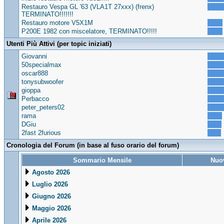
Restauro Vespa GL '63 (VLA1T 27xxx) (frenx)
TERMINATO!!!!!!!
Restauro motore V5X1M
P200E 1982 con miscelatore, TERMINATO!!!!!
Utenti Più Attivi (per topic iniziati)
Giovanni
50specialmax
oscar888
tonysubwoofer
gioppa
Perbacco
peter_peters02
rama
DGiu
2fast 2furious
Cronologia del Forum (in base al fuso orario del forum)
Sommario Mensile
Nuov
Agosto 2026
Luglio 2026
Giugno 2026
Maggio 2026
Aprile 2026