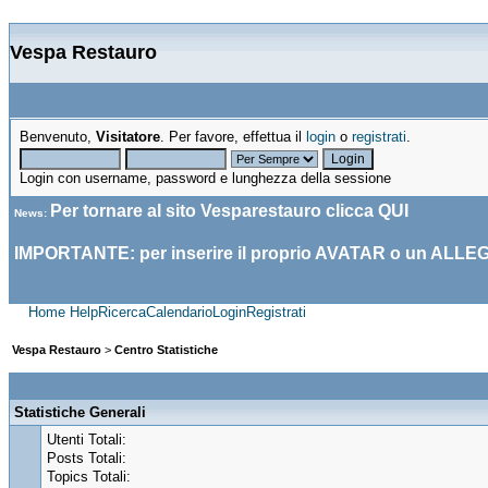
Vespa Restauro
Benvenuto,
Visitatore
. Per favore, effettua il
login
o
registrati
.
Login con username, password e lunghezza della sessione
Per tornare al sito Vesparestauro clicca
QUI
News
:
IMPORTANTE: per inserire il proprio AVATAR o un ALLE
Home
Help
Ricerca
Calendario
Login
Registrati
Vespa Restauro
>
Centro Statistiche
Statistiche Generali
Utenti Totali:
Posts Totali:
Topics Totali: