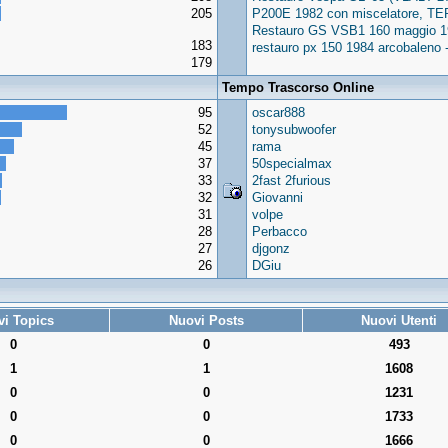
205
P200E 1982 con miscelatore, TE
Restauro GS VSB1 160 maggio 1
183
restauro px 150 1984 arcobalen
179
Tempo Trascorso Online
95
oscar888
52
tonysubwoofer
45
rama
37
50specialmax
33
2fast 2furious
32
Giovanni
31
volpe
28
Perbacco
27
djgonz
26
DGiu
i Topics
Nuovi Posts
Nuovi Utenti
0
0
493
1
1
1608
0
0
1231
0
0
1733
0
0
1666