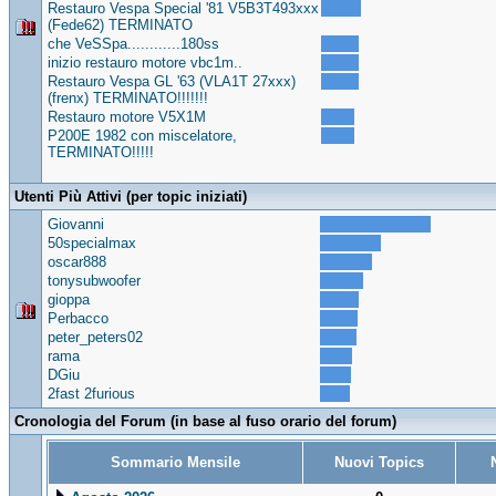
Restauro Vespa Special '81 V5B3T493xxx
(Fede62) TERMINATO
che VeSSpa............180ss
inizio restauro motore vbc1m..
Restauro Vespa GL '63 (VLA1T 27xxx)
(frenx) TERMINATO!!!!!!!
Restauro motore V5X1M
P200E 1982 con miscelatore,
TERMINATO!!!!!
Utenti Più Attivi (per topic iniziati)
Giovanni
50specialmax
oscar888
tonysubwoofer
gioppa
Perbacco
peter_peters02
rama
DGiu
2fast 2furious
Cronologia del Forum (in base al fuso orario del forum)
Sommario Mensile
Nuovi Topics