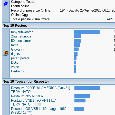
Categorie Totali:
Utenti online:
Record di presenze Online:
194 - Sabato 25/Aprile/2026 06:17:2
Online Oggi:
Totale pagine visualizzate:
7427
Top 10 Posters
tonysubwoofer
2fast 2furious
50specialmax
rama
Giovanni
djgonz
peter_peters02
DGiu
volpe
Perbacco
Top 10 Topics (per Risposte)
Restauro P200E '81 AMERICA (Onix81)
TERMINATO
Restauro pk50xl 1987
Restauro VNB1T (O VNT1T...)
TERMINATO!!!!!!!!!!
Restauro GS VSB1 160 maggio 1962
(VSB1T13.***)