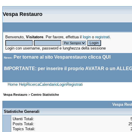
Vespa Restauro
Benvenuto,
Visitatore
. Per favore, effettua il
login
o
registrati
.
Login con username, password e lunghezza della sessione
Per tornare al sito Vesparestauro clicca
QUI
News
:
IMPORTANTE: per inserire il proprio AVATAR o un ALLE
Home
Help
Ricerca
Calendario
Login
Registrati
Vespa Restauro
>
Centro Statistiche
Vespa Rest
Statistiche Generali
Utenti Totali:
Posts Totali:
2
Topics Totali: