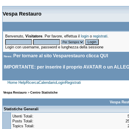
Vespa Restauro
Benvenuto,
Visitatore
. Per favore, effettua il
login
o
registrati
.
Login con username, password e lunghezza della sessione
Per tornare al sito Vesparestauro clicca
QUI
News
:
IMPORTANTE: per inserire il proprio AVATAR o un ALLE
Home
Help
Ricerca
Calendario
Login
Registrati
Vespa Restauro
>
Centro Statistiche
Vespa Rest
Statistiche Generali
Utenti Totali:
Posts Totali:
2
Topics Totali: