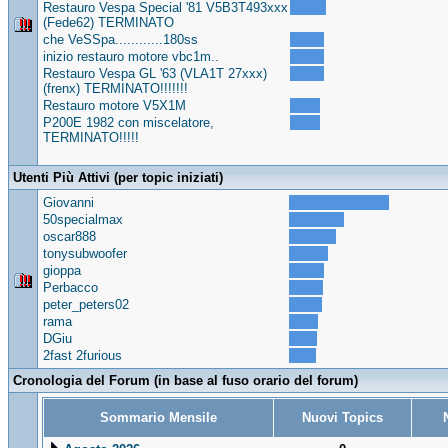
Restauro Vespa Special '81 V5B3T493xxx
(Fede62) TERMINATO
che VeSSpa............180ss
inizio restauro motore vbc1m..
Restauro Vespa GL '63 (VLA1T 27xxx)
(frenx) TERMINATO!!!!!!!
Restauro motore V5X1M
P200E 1982 con miscelatore,
TERMINATO!!!!!
Utenti Più Attivi (per topic iniziati)
Giovanni
50specialmax
oscar888
tonysubwoofer
gioppa
Perbacco
peter_peters02
rama
DGiu
2fast 2furious
Cronologia del Forum (in base al fuso orario del forum)
Sommario Mensile
Nuovi Topics