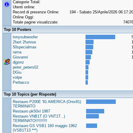
Categorie Totali:
Utenti online:
Record di presenze Online:
194 - Sabato 25/Aprile/2026 06:17:2
Online Oggi:
Totale pagine visualizzate:
7407
Top 10 Posters
tonysubwoofer
2fast 2furious
50specialmax
rama
Giovanni
djgonz
peter_peters02
DGiu
volpe
Perbacco
Top 10 Topics (per Risposte)
Restauro P200E '81 AMERICA (Onix81)
TERMINATO
Restauro pk50xl 1987
Restauro VNB1T (O VNT1T...)
TERMINATO!!!!!!!!!!
Restauro GS VSB1 160 maggio 1962
(VSB1T13.***)