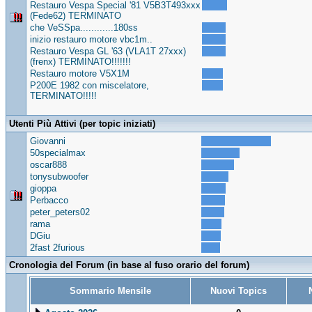
Restauro Vespa Special '81 V5B3T493xxx
(Fede62) TERMINATO
che VeSSpa............180ss
inizio restauro motore vbc1m..
Restauro Vespa GL '63 (VLA1T 27xxx)
(frenx) TERMINATO!!!!!!!
Restauro motore V5X1M
P200E 1982 con miscelatore,
TERMINATO!!!!!
Utenti Più Attivi (per topic iniziati)
Giovanni
50specialmax
oscar888
tonysubwoofer
gioppa
Perbacco
peter_peters02
rama
DGiu
2fast 2furious
Cronologia del Forum (in base al fuso orario del forum)
Sommario Mensile
Nuovi Topics