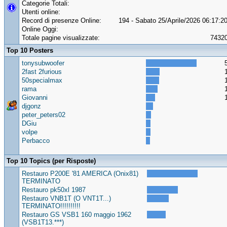
Categorie Totali:
Utenti online:
Record di presenze Online:
194 - Sabato 25/Aprile/2026 06:17:2
Online Oggi:
Totale pagine visualizzate:
7432
Top 10 Posters
tonysubwoofer
2fast 2furious
50specialmax
rama
Giovanni
djgonz
peter_peters02
DGiu
volpe
Perbacco
Top 10 Topics (per Risposte)
Restauro P200E '81 AMERICA (Onix81)
TERMINATO
Restauro pk50xl 1987
Restauro VNB1T (O VNT1T...)
TERMINATO!!!!!!!!!!
Restauro GS VSB1 160 maggio 1962
(VSB1T13.***)