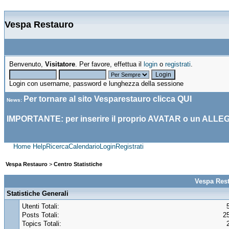
Vespa Restauro
Benvenuto,
Visitatore
. Per favore, effettua il
login
o
registrati
.
Login con username, password e lunghezza della sessione
Per tornare al sito Vesparestauro clicca
QUI
News
:
IMPORTANTE: per inserire il proprio AVATAR o un ALLE
Home
Help
Ricerca
Calendario
Login
Registrati
Vespa Restauro
>
Centro Statistiche
Vespa Rest
Statistiche Generali
Utenti Totali:
Posts Totali:
2
Topics Totali: