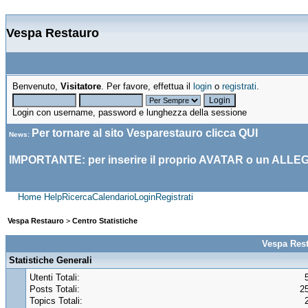
Vespa Restauro
Benvenuto,
Visitatore
. Per favore, effettua il
login
o
registrati
.
Login con username, password e lunghezza della sessione
Per tornare al sito Vesparestauro clicca
QUI
News
:
IMPORTANTE: per inserire il proprio AVATAR o un ALLE
Home
Help
Ricerca
Calendario
Login
Registrati
Vespa Restauro
>
Centro Statistiche
Vespa Rest
Statistiche Generali
Utenti Totali:
Posts Totali:
2
Topics Totali: