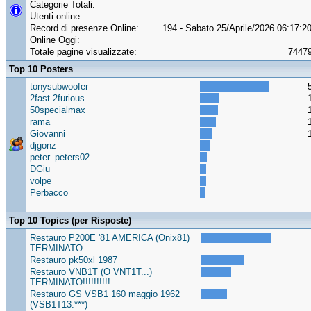
Categorie Totali:
Utenti online:
Record di presenze Online:
194 - Sabato 25/Aprile/2026 06:17:2
Online Oggi:
Totale pagine visualizzate:
7447
Top 10 Posters
tonysubwoofer
2fast 2furious
50specialmax
rama
Giovanni
djgonz
peter_peters02
DGiu
volpe
Perbacco
Top 10 Topics (per Risposte)
Restauro P200E '81 AMERICA (Onix81)
TERMINATO
Restauro pk50xl 1987
Restauro VNB1T (O VNT1T...)
TERMINATO!!!!!!!!!!
Restauro GS VSB1 160 maggio 1962
(VSB1T13.***)