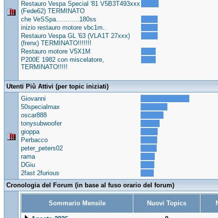
Restauro Vespa Special '81 V5B3T493xxx
(Fede62) TERMINATO
che VeSSpa............180ss
inizio restauro motore vbc1m..
Restauro Vespa GL '63 (VLA1T 27xxx)
(frenx) TERMINATO!!!!!!!
Restauro motore V5X1M
P200E 1982 con miscelatore,
TERMINATO!!!!!
Utenti Più Attivi (per topic iniziati)
Giovanni
50specialmax
oscar888
tonysubwoofer
gioppa
Perbacco
peter_peters02
rama
DGiu
2fast 2furious
Cronologia del Forum (in base al fuso orario del forum)
Sommario Mensile
Nuovi Topics