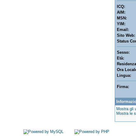
ICQ:
AIM:
MSN:
YIM:
Email:
Sito Web:
Status Cor
Sesso:
Età:
Residenza
Ora Local
Lingua:
Firma:
Informazio
Mostra gli 
Mostra le s