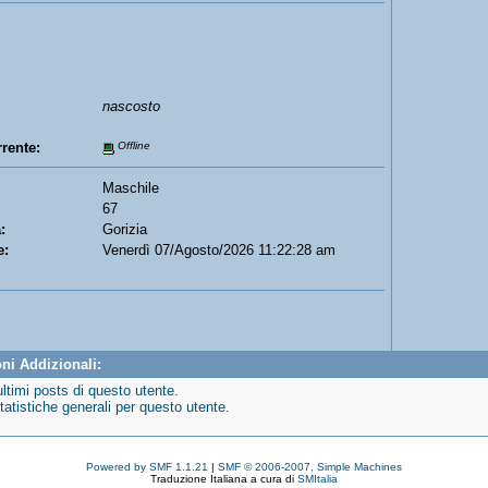
nascosto
rente:
Offline
Maschile
67
:
Gorizia
e:
Venerdì 07/Agosto/2026 11:22:28 am
ni Addizionali:
ultimi posts di questo utente.
tatistiche generali per questo utente.
Powered by SMF 1.1.21
|
SMF © 2006-2007, Simple Machines
Traduzione Italiana a cura di
SMItalia