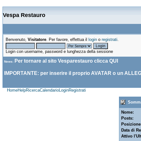
Vespa Restauro
Benvenuto,
Visitatore
. Per favore, effettua il
login
o
registrati
.
Login con username, password e lunghezza della sessione
Per tornare al sito Vesparestauro clicca
QUI
News
:
IMPORTANTE: per inserire il proprio AVATAR o un ALLE
Home
Help
Ricerca
Calendario
Login
Registrati
Sommar
Nome:
Posts:
Posizione
Data di Re
Attivo l'Ul