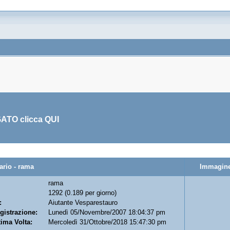
GATO clicca
QUI
io - rama
Immagine
rama
1292 (0.189 per giorno)
:
Aiutante Vesparestauro
gistrazione:
Lunedì 05/Novembre/2007 18:04:37 pm
tima Volta:
Mercoledì 31/Ottobre/2018 15:47:30 pm