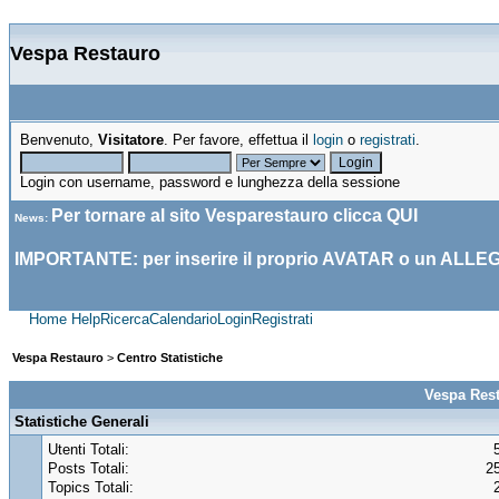
Vespa Restauro
Benvenuto,
Visitatore
. Per favore, effettua il
login
o
registrati
.
Login con username, password e lunghezza della sessione
Per tornare al sito Vesparestauro clicca
QUI
News
:
IMPORTANTE: per inserire il proprio AVATAR o un ALLE
Home
Help
Ricerca
Calendario
Login
Registrati
Vespa Restauro
>
Centro Statistiche
Vespa Rest
Statistiche Generali
Utenti Totali:
Posts Totali:
2
Topics Totali: