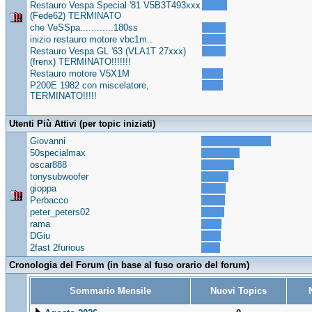
Restauro Vespa Special '81 V5B3T493xxx
(Fede62) TERMINATO
che VeSSpa............180ss
inizio restauro motore vbc1m..
Restauro Vespa GL '63 (VLA1T 27xxx)
(frenx) TERMINATO!!!!!!!
Restauro motore V5X1M
P200E 1982 con miscelatore,
TERMINATO!!!!!
Utenti Più Attivi (per topic iniziati)
Giovanni
50specialmax
oscar888
tonysubwoofer
gioppa
Perbacco
peter_peters02
rama
DGiu
2fast 2furious
Cronologia del Forum (in base al fuso orario del forum)
Sommario Mensile
Nuovi Topics