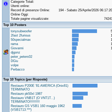
Categorie Totali:
Utenti online:
Record di presenze Online:
194 - Sabato 25/Aprile/2026 06:17:2
Online Oggi:
Totale pagine visualizzate:
7424
Top 10 Posters
tonysubwoofer
2fast 2furious
50specialmax
rama
Giovanni
djgonz
peter_peters02
DGiu
volpe
Perbacco
Top 10 Topics (per Risposte)
Restauro P200E '81 AMERICA (Onix81)
TERMINATO
Restauro pk50xl 1987
Restauro VNB1T (O VNT1T...)
TERMINATO!!!!!!!!!!
Restauro GS VSB1 160 maggio 1962
(VSB1T13.***)