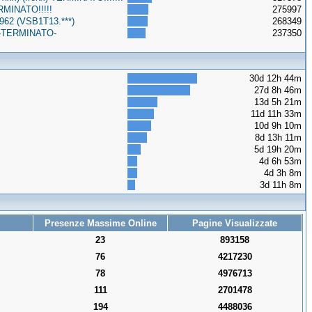
RMINATO!!!!!
275997
962 (VSB1T13.***)
268349
o -TERMINATO-
237350
30d 12h 44m
27d 8h 46m
13d 5h 21m
11d 11h 33m
10d 9h 10m
8d 13h 11m
5d 19h 20m
4d 6h 53m
4d 3h 8m
3d 11h 8m
Presenze Massime Online
Pagine Visualizzate
23
893158
76
4217230
78
4976713
111
2701478
194
4488036