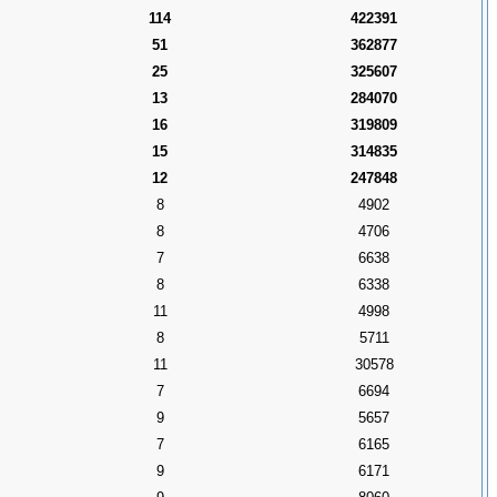
114
422391
51
362877
25
325607
13
284070
16
319809
15
314835
12
247848
8
4902
8
4706
7
6638
8
6338
11
4998
8
5711
11
30578
7
6694
9
5657
7
6165
9
6171