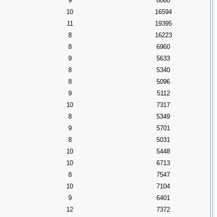
9
8060
10
16594
11
19395
8
16223
8
6960
9
5633
8
5340
8
5096
9
5112
10
7317
8
5349
9
5701
8
5031
10
5448
10
6713
8
7547
10
7104
9
6401
12
7372