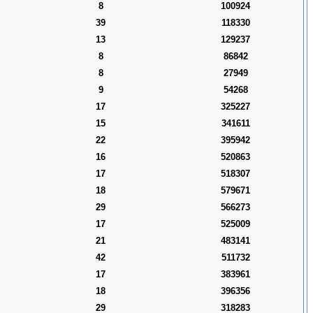
8
100924
39
118330
13
129237
8
86842
8
27949
9
54268
17
325227
15
341611
22
395942
16
520863
17
518307
18
579671
29
566273
17
525009
21
483141
42
511732
17
383961
18
396356
29
318283