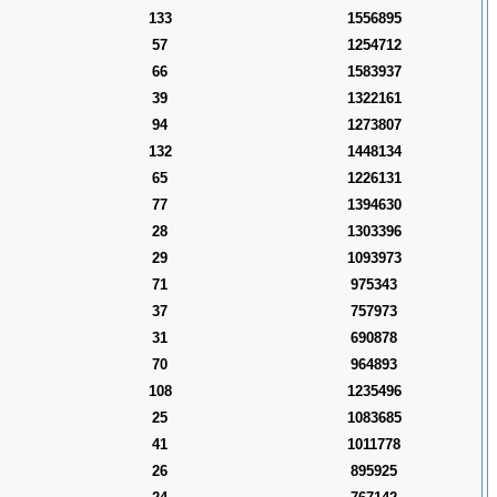
133
1556895
57
1254712
66
1583937
39
1322161
94
1273807
132
1448134
65
1226131
77
1394630
28
1303396
29
1093973
71
975343
37
757973
31
690878
70
964893
108
1235496
25
1083685
41
1011778
26
895925