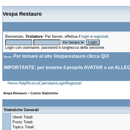
Vespa Restauro
Benvenuto,
Visitatore
. Per favore, effettua il
login
o
registrati
.
Login con username, password e lunghezza della sessione
Per tornare al sito Vesparestauro clicca
QUI
News
:
IMPORTANTE: per inserire il proprio AVATAR o un ALLE
Home
Help
Ricerca
Calendario
Login
Registrati
Vespa Restauro
>
Centro Statistiche
Statistiche Generali
Utenti Totali:
Posts Totali:
Topics Totali: