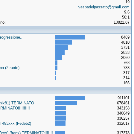
19
vespadelpassato@gmail.com
9.6
50:1
rno:
10821.87
rogressione...
8469
4810
3731
2833
2060
768
a (2 ruote)
733
317
314
166
911101
Onix81) TERMINATO
678461
MINATO!!!!!!!!!!
343158
340649
336257
3T493xxx (Fede62)
332017
xxx) (frenx) TERMINATO!!!!!!!
317378