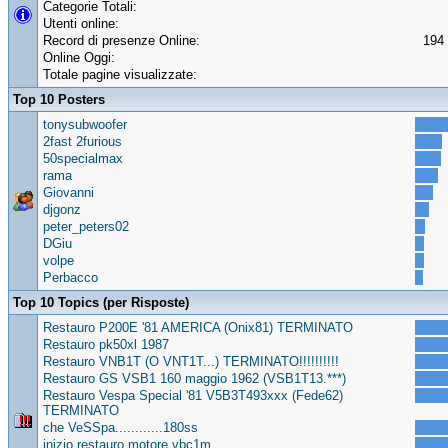
Categorie Totali:
Utenti online:
Record di presenze Online:
194 
Online Oggi:
Totale pagine visualizzate:
Top 10 Posters
tonysubwoofer
2fast 2furious
50specialmax
rama
Giovanni
djgonz
peter_peters02
DGiu
volpe
Perbacco
Top 10 Topics (per Risposte)
Restauro P200E '81 AMERICA (Onix81) TERMINATO
Restauro pk50xl 1987
Restauro VNB1T (O VNT1T...) TERMINATO!!!!!!!!!!
Restauro GS VSB1 160 maggio 1962 (VSB1T13.***)
Restauro Vespa Special '81 V5B3T493xxx (Fede62)
TERMINATO
che VeSSpa............180ss
inizio restauro motore vbc1m..