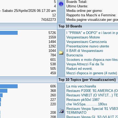
5
Boards Totali:
4
Ultimo Utente:
- Sabato 25/Aprile/2026 06:17:20 am
Media online per giorno:
12
Rapporto tra Maschi e Femmine:
74162273
Media pagine visualizzate per gio
Top 10 Boards
5726
I "PRIMA" e DOPO" e i lavori in p
1559
Vesparestauro Motore
1494
Vesparestauro Carrozzeria
1292
Presentazione nuovo utente
1044
Il BAR di Vesparestauro
784
Burocrazia
601
Scooters e moto d'epoca non-Vesp
538
Vespa Attrezzi Fai da Te
505
Raduni ed eventi.
459
Mezzi d'epoca in genere (4 ruote)
Top 10 Topics (per Visualizzazioni)
606
La mia vecchiarella
368
Restauro P200E '81 AMERICA (
260
Restauro VNB1T (O VNT1T...) TER
227
Restauro pk50xl 1987
220
che VeSSpa............180ss
Restauro Vespa Special '81 V5B
208
TERMINATO
208
Restauro Vespa GL '63 (VLA1T 27