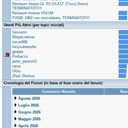
Restauro Vespa GL '63 (VLA1T 27xxx) (frenx)
TERMINATO!!!!!!!
Restauro motore V5X1M
P200E 1982 con miscelatore, TERMINATO!!!!!
Utenti Più Attivi (per topic iniziati)
Giovanni
50specialmax
oscar888
tonysubwoofer
gioppa
Perbacco
peter_peters02
rama
DGiu
2fast 2furious
Cronologia del Forum (in base al fuso orario del forum)
Sommario Mensile
Nuov
Agosto 2026
Luglio 2026
Giugno 2026
Maggio 2026
Aprile 2026