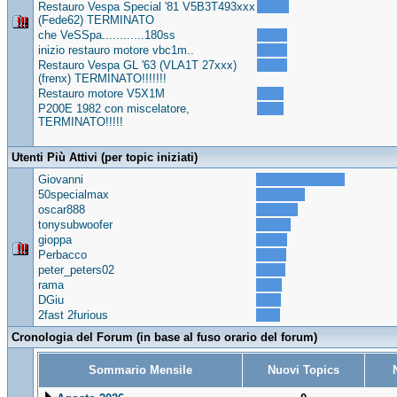
Restauro Vespa Special '81 V5B3T493xxx
(Fede62) TERMINATO
che VeSSpa............180ss
inizio restauro motore vbc1m..
Restauro Vespa GL '63 (VLA1T 27xxx)
(frenx) TERMINATO!!!!!!!
Restauro motore V5X1M
P200E 1982 con miscelatore,
TERMINATO!!!!!
Utenti Più Attivi (per topic iniziati)
Giovanni
50specialmax
oscar888
tonysubwoofer
gioppa
Perbacco
peter_peters02
rama
DGiu
2fast 2furious
Cronologia del Forum (in base al fuso orario del forum)
Sommario Mensile
Nuovi Topics