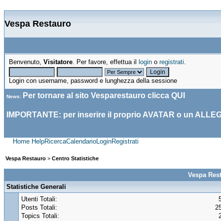
Vespa Restauro
Benvenuto,
Visitatore
. Per favore, effettua il
login
o
registrati
.
Login con username, password e lunghezza della sessione
Per tornare al sito Vesparestauro clicca
QUI
News
:
IMPORTANTE: per inserire il proprio AVATAR o un ALLE
Home
Help
Ricerca
Calendario
Login
Registrati
Vespa Restauro
>
Centro Statistiche
Vespa Rest
Statistiche Generali
Utenti Totali:
Posts Totali:
2
Topics Totali: