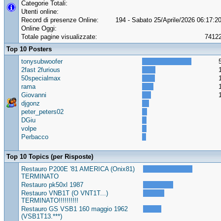
Categorie Totali:
Utenti online:
Record di presenze Online:
194 - Sabato 25/Aprile/2026 06:17:2
Online Oggi:
Totale pagine visualizzate:
7412
Top 10 Posters
tonysubwoofer
2fast 2furious
50specialmax
rama
Giovanni
djgonz
peter_peters02
DGiu
volpe
Perbacco
Top 10 Topics (per Risposte)
Restauro P200E '81 AMERICA (Onix81)
TERMINATO
Restauro pk50xl 1987
Restauro VNB1T (O VNT1T...)
TERMINATO!!!!!!!!!!
Restauro GS VSB1 160 maggio 1962
(VSB1T13.***)