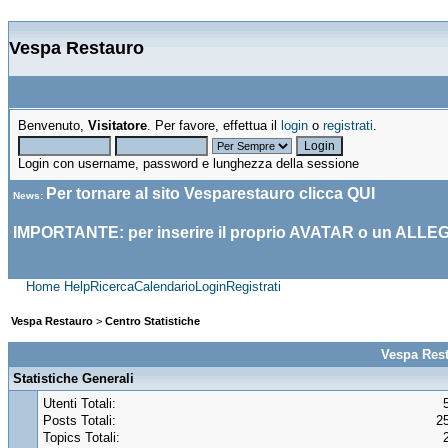
Vespa Restauro
Benvenuto,
Visitatore
. Per favore, effettua il
login
o
registrati
.
Login con username, password e lunghezza della sessione
Per tornare al sito Vesparestauro clicca
QUI
News
:
IMPORTANTE: per inserire il proprio AVATAR o un ALLE
Home
Help
Ricerca
Calendario
Login
Registrati
Vespa Restauro
>
Centro Statistiche
Vespa Rest
Statistiche Generali
Utenti Totali:
Posts Totali:
2
Topics Totali: