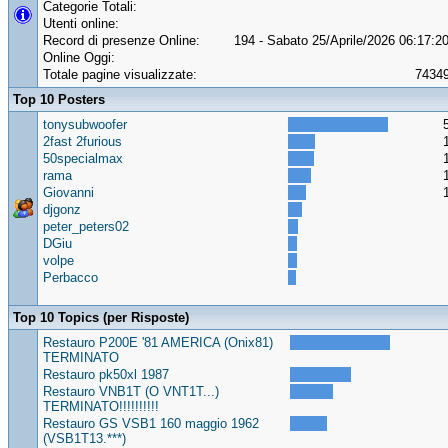
Categorie Totali:
Utenti online:
Record di presenze Online:
194 - Sabato 25/Aprile/2026 06:17:2
Online Oggi:
Totale pagine visualizzate:
7434
Top 10 Posters
tonysubwoofer
2fast 2furious
50specialmax
rama
Giovanni
djgonz
peter_peters02
DGiu
volpe
Perbacco
Top 10 Topics (per Risposte)
Restauro P200E '81 AMERICA (Onix81)
TERMINATO
Restauro pk50xl 1987
Restauro VNB1T (O VNT1T...)
TERMINATO!!!!!!!!!!
Restauro GS VSB1 160 maggio 1962
(VSB1T13.***)