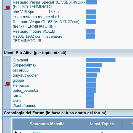
Restauro Vespa Special '81 V5B3T493xxx
(Fede62) TERMINATO
che VeSSpa............180ss
inizio restauro motore vbc1m..
Restauro Vespa GL '63 (VLA1T 27xxx)
(frenx) TERMINATO!!!!!!!
Restauro motore V5X1M
P200E 1982 con miscelatore,
TERMINATO!!!!!
Utenti Più Attivi (per topic iniziati)
Giovanni
50specialmax
oscar888
tonysubwoofer
gioppa
Perbacco
peter_peters02
rama
DGiu
2fast 2furious
Cronologia del Forum (in base al fuso orario del forum)
Sommario Mensile
Nuovi Topics