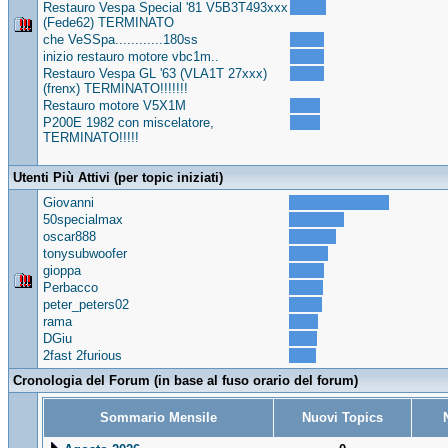
Restauro Vespa Special '81 V5B3T493xxx
(Fede62) TERMINATO
che VeSSpa............180ss
inizio restauro motore vbc1m..
Restauro Vespa GL '63 (VLA1T 27xxx)
(frenx) TERMINATO!!!!!!!
Restauro motore V5X1M
P200E 1982 con miscelatore,
TERMINATO!!!!!
Utenti Più Attivi (per topic iniziati)
Giovanni
50specialmax
oscar888
tonysubwoofer
gioppa
Perbacco
peter_peters02
rama
DGiu
2fast 2furious
Cronologia del Forum (in base al fuso orario del forum)
Sommario Mensile
Nuovi Topics