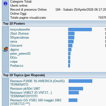
Categorie Totali:
Utenti online:
Record di presenze Online:
194 - Sabato 25/Aprile/2026 06:17:2
Online Oggi:
Totale pagine visualizzate:
7437
Top 10 Posters
tonysubwoofer
2fast 2furious
50specialmax
rama
Giovanni
djgonz
peter_peters02
DGiu
volpe
Perbacco
Top 10 Topics (per Risposte)
Restauro P200E '81 AMERICA (Onix81)
TERMINATO
Restauro pk50xl 1987
Restauro VNB1T (O VNT1T...)
TERMINATO!!!!!!!!!!
Restauro GS VSB1 160 maggio 1962
(VSB1T13.***)