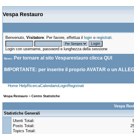
Vespa Restauro
Benvenuto,
Visitatore
. Per favore, effettua il
login
o
registrati
.
Login con username, password e lunghezza della sessione
Per tornare al sito Vesparestauro clicca
QUI
News
:
IMPORTANTE: per inserire il proprio AVATAR o un ALLE
Home
Help
Ricerca
Calendario
Login
Registrati
Vespa Restauro
>
Centro Statistiche
Vespa Rest
Statistiche Generali
Utenti Totali:
Posts Totali:
2
Topics Totali: