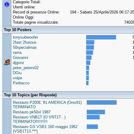
Categorie Totali:
Utenti online:
Record di presenze Online:
194 - Sabato 25/Aprile/2026 06:17:2
Online Oggi:
Totale pagine visualizzate:
7402
Top 10 Posters
tonysubwoofer
2fast 2furious
50specialmax
rama
Giovanni
djgonz
peter_peters02
DGiu
volpe
Perbacco
Top 10 Topics (per Risposte)
Restauro P200E '81 AMERICA (Onix81)
TERMINATO
Restauro pk50xl 1987
Restauro VNB1T (O VNT1T...)
TERMINATO!!!!!!!!!!
Restauro GS VSB1 160 maggio 1962
(VSB1T13.***)