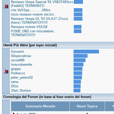
Restauro Vespa Special '81 V5B3T493xxx
(Fede62) TERMINATO
che VeSSpa............180ss
inizio restauro motore vbc1m..
Restauro Vespa GL '63 (VLA1T 27xxx)
(frenx) TERMINATO!!!!!!!
Restauro motore V5X1M
P200E 1982 con miscelatore,
TERMINATO!!!!!
Utenti Più Attivi (per topic iniziati)
Giovanni
50specialmax
oscar888
tonysubwoofer
gioppa
Perbacco
peter_peters02
rama
DGiu
2fast 2furious
Cronologia del Forum (in base al fuso orario del forum)
Sommario Mensile
Nuovi Topics