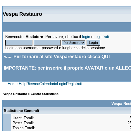
Vespa Restauro
Benvenuto,
Visitatore
. Per favore, effettua il
login
o
registrati
.
Login con username, password e lunghezza della sessione
Per tornare al sito Vesparestauro clicca
QUI
News
:
IMPORTANTE: per inserire il proprio AVATAR o un ALLE
Home
Help
Ricerca
Calendario
Login
Registrati
Vespa Restauro
>
Centro Statistiche
Vespa Rest
Statistiche Generali
Utenti Totali:
Posts Totali:
2
Topics Totali: