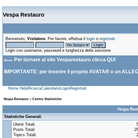
Vespa Restauro
Benvenuto,
Visitatore
. Per favore, effettua il
login
o
registrati
.
Login con username, password e lunghezza della sessione
Per tornare al sito Vesparestauro clicca
QUI
News
:
IMPORTANTE: per inserire il proprio AVATAR o un ALLE
Home
Help
Ricerca
Calendario
Login
Registrati
Vespa Restauro
>
Centro Statistiche
Vespa Rest
Statistiche Generali
Utenti Totali:
Posts Totali:
2
Topics Totali: