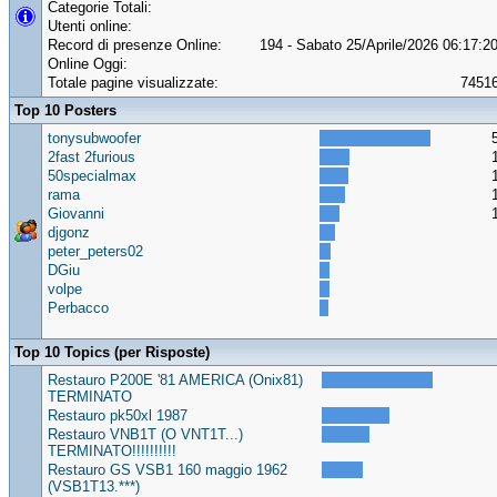
Categorie Totali:
Utenti online:
Record di presenze Online:
194 - Sabato 25/Aprile/2026 06:17:2
Online Oggi:
Totale pagine visualizzate:
7451
Top 10 Posters
tonysubwoofer
2fast 2furious
50specialmax
rama
Giovanni
djgonz
peter_peters02
DGiu
volpe
Perbacco
Top 10 Topics (per Risposte)
Restauro P200E '81 AMERICA (Onix81)
TERMINATO
Restauro pk50xl 1987
Restauro VNB1T (O VNT1T...)
TERMINATO!!!!!!!!!!
Restauro GS VSB1 160 maggio 1962
(VSB1T13.***)