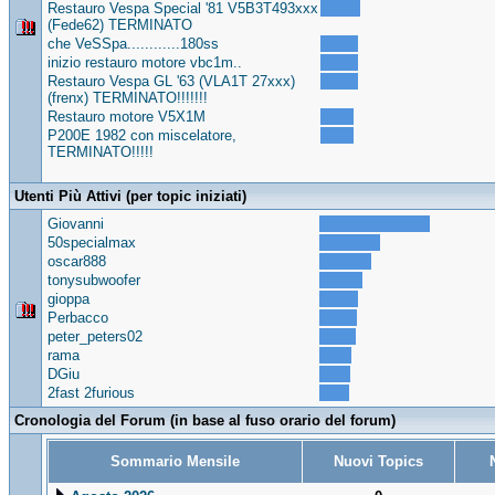
Restauro Vespa Special '81 V5B3T493xxx
(Fede62) TERMINATO
che VeSSpa............180ss
inizio restauro motore vbc1m..
Restauro Vespa GL '63 (VLA1T 27xxx)
(frenx) TERMINATO!!!!!!!
Restauro motore V5X1M
P200E 1982 con miscelatore,
TERMINATO!!!!!
Utenti Più Attivi (per topic iniziati)
Giovanni
50specialmax
oscar888
tonysubwoofer
gioppa
Perbacco
peter_peters02
rama
DGiu
2fast 2furious
Cronologia del Forum (in base al fuso orario del forum)
Sommario Mensile
Nuovi Topics