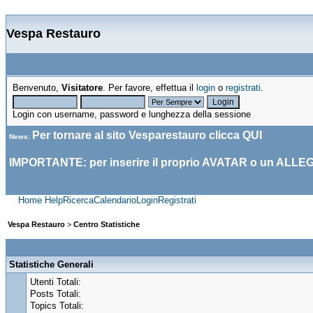
Vespa Restauro
Benvenuto,
Visitatore
. Per favore, effettua il
login
o
registrati
.
Login con username, password e lunghezza della sessione
Per tornare al sito Vesparestauro clicca
QUI
News
:
IMPORTANTE: per inserire il proprio AVATAR o un ALLE
Home
Help
Ricerca
Calendario
Login
Registrati
Vespa Restauro
>
Centro Statistiche
Statistiche Generali
Utenti Totali:
Posts Totali:
Topics Totali: