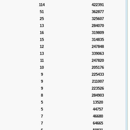
114
422391
51
362877
25
325607
13
284070
16
319809
15
314835
12
247848
13
339063
11
247820
10
205176
9
225433
9
211007
9
223526
8
284903
5
13520
5
44757
7
46680
7
64665