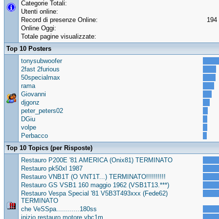
Categorie Totali:
Utenti online:
Record di presenze Online:
194 
Online Oggi:
Totale pagine visualizzate:
Top 10 Posters
tonysubwoofer
2fast 2furious
50specialmax
rama
Giovanni
djgonz
peter_peters02
DGiu
volpe
Perbacco
Top 10 Topics (per Risposte)
Restauro P200E '81 AMERICA (Onix81) TERMINATO
Restauro pk50xl 1987
Restauro VNB1T (O VNT1T...) TERMINATO!!!!!!!!!!
Restauro GS VSB1 160 maggio 1962 (VSB1T13.***)
Restauro Vespa Special '81 V5B3T493xxx (Fede62)
TERMINATO
che VeSSpa............180ss
inizio restauro motore vbc1m..