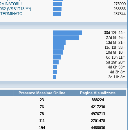
RMINATO!!!!!
275990
962 (VSB1T13.***)
268336
o -TERMINATO-
237344
30d 12h 44m
27d 8h 46m
13d 5h 21m
11d 11h 33m
10d 9h 10m
8d 13h 11m
5d 19h 20m
4d 6h 53m
4d 3h 8m
3d 11h 8m
Presenze Massime Online
Pagine Visualizzate
23
888224
76
4217230
78
4976713
111
2701478
194
4488036