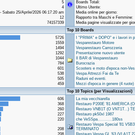
5
Boards Totali:
4
Ultimo Utente:
- Sabato 25/Aprile/2026 06:17:20 am
Media online per giorno:
12
Rapporto tra Maschi e Femmine:
74157339
Media pagine visualizzate per gio
Top 10 Boards
5726
I "PRIMA" e DOPO" e i lavori in p
1559
Vesparestauro Motore
1494
Vesparestauro Carrozzeria
1292
Presentazione nuovo utente
1044
Il BAR di Vesparestauro
784
Burocrazia
601
Scooters e moto d'epoca non-Vesp
538
Vespa Attrezzi Fai da Te
505
Raduni ed eventi.
459
Mezzi d'epoca in genere (4 ruote)
Top 10 Topics (per Visualizzazioni)
606
La mia vecchiarella
368
Restauro P200E '81 AMERICA (
260
Restauro VNB1T (O VNT1T...) TER
227
Restauro pk50xl 1987
220
che VeSSpa............180ss
Restauro Vespa Special '81 V5B
208
TERMINATO
208
Restauro Vespa GL '63 (VLA1T 27