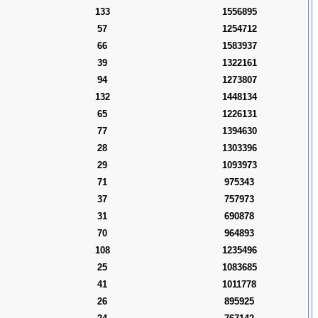
133
1556895
57
1254712
66
1583937
39
1322161
94
1273807
132
1448134
65
1226131
77
1394630
28
1303396
29
1093973
71
975343
37
757973
31
690878
70
964893
108
1235496
25
1083685
41
1011778
26
895925