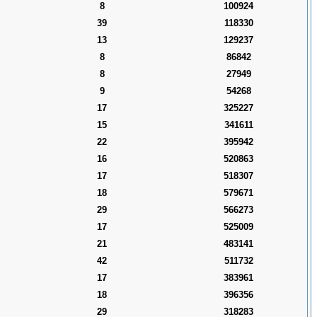
8
100924
39
118330
13
129237
8
86842
8
27949
9
54268
17
325227
15
341611
22
395942
16
520863
17
518307
18
579671
29
566273
17
525009
21
483141
42
511732
17
383961
18
396356
29
318283