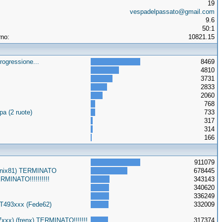
19
vespadelpassato@gmail.com
9.6
50:1
rno:
10821.15
rogressione...
8469
4810
3731
2833
2060
768
a (2 ruote)
733
317
314
166
911079
Onix81) TERMINATO
678445
MINATO!!!!!!!!!!
343143
340620
336249
3T493xxx (Fede62)
332009
xxx) (frenx) TERMINATO!!!!!!!
317374