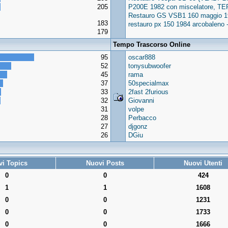
205
P200E 1982 con miscelatore, TE
Restauro GS VSB1 160 maggio 1
183
restauro px 150 1984 arcobalen
179
Tempo Trascorso Online
95
oscar888
52
tonysubwoofer
45
rama
37
50specialmax
33
2fast 2furious
32
Giovanni
31
volpe
28
Perbacco
27
djgonz
26
DGiu
i Topics
Nuovi Posts
Nuovi Utenti
0
0
424
1
1
1608
0
0
1231
0
0
1733
0
0
1666