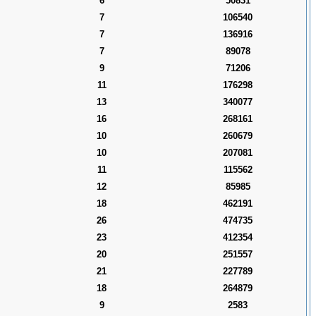
6
50831
7
106540
7
136916
7
89078
9
71206
11
176298
13
340077
16
268161
10
260679
10
207081
11
115562
12
85985
18
462191
26
474735
23
412354
20
251557
21
227789
18
264879
9
2583