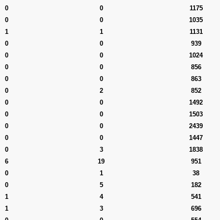
0
0
1175
0
0
1035
1
1
1131
0
0
939
0
0
1024
0
0
856
0
0
863
0
2
852
0
0
1492
0
0
1503
0
0
2439
0
0
1447
0
3
1838
6
19
951
0
1
38
0
5
182
1
4
541
1
3
696