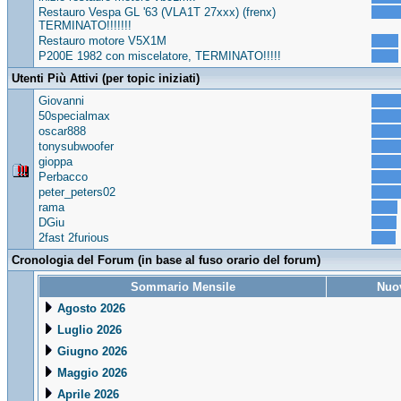
Restauro Vespa GL '63 (VLA1T 27xxx) (frenx)
TERMINATO!!!!!!!
Restauro motore V5X1M
P200E 1982 con miscelatore, TERMINATO!!!!!
Utenti Più Attivi (per topic iniziati)
Giovanni
50specialmax
oscar888
tonysubwoofer
gioppa
Perbacco
peter_peters02
rama
DGiu
2fast 2furious
Cronologia del Forum (in base al fuso orario del forum)
Sommario Mensile
Nuov
Agosto 2026
Luglio 2026
Giugno 2026
Maggio 2026
Aprile 2026