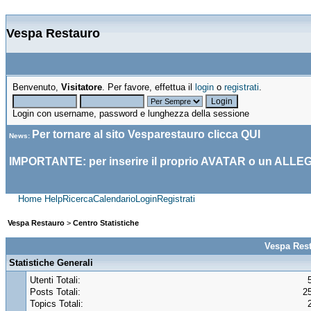
Vespa Restauro
Benvenuto,
Visitatore
. Per favore, effettua il
login
o
registrati
.
Login con username, password e lunghezza della sessione
Per tornare al sito Vesparestauro clicca
QUI
News
:
IMPORTANTE: per inserire il proprio AVATAR o un ALLE
Home
Help
Ricerca
Calendario
Login
Registrati
Vespa Restauro
>
Centro Statistiche
Vespa Rest
Statistiche Generali
Utenti Totali:
Posts Totali:
2
Topics Totali: