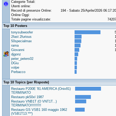
Categorie Totali:
Utenti online:
Record di presenze Online:
194 - Sabato 25/Aprile/2026 06:17:2
Online Oggi:
Totale pagine visualizzate:
7420
Top 10 Posters
tonysubwoofer
2fast 2furious
50specialmax
rama
Giovanni
djgonz
peter_peters02
DGiu
volpe
Perbacco
Top 10 Topics (per Risposte)
Restauro P200E '81 AMERICA (Onix81)
TERMINATO
Restauro pk50xl 1987
Restauro VNB1T (O VNT1T...)
TERMINATO!!!!!!!!!!
Restauro GS VSB1 160 maggio 1962
(VSB1T13.***)