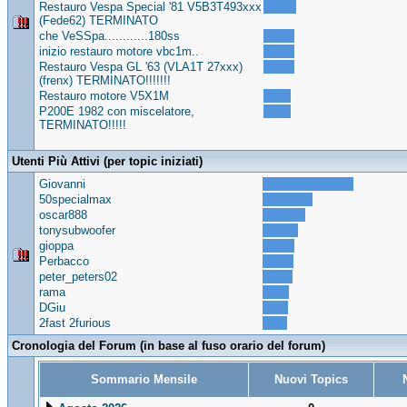
Restauro Vespa Special '81 V5B3T493xxx
(Fede62) TERMINATO
che VeSSpa............180ss
inizio restauro motore vbc1m..
Restauro Vespa GL '63 (VLA1T 27xxx)
(frenx) TERMINATO!!!!!!!
Restauro motore V5X1M
P200E 1982 con miscelatore,
TERMINATO!!!!!
Utenti Più Attivi (per topic iniziati)
Giovanni
50specialmax
oscar888
tonysubwoofer
gioppa
Perbacco
peter_peters02
rama
DGiu
2fast 2furious
Cronologia del Forum (in base al fuso orario del forum)
Sommario Mensile
Nuovi Topics