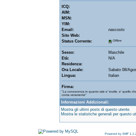
ICQ:
AIM:
MSN:
YIM:
Email:
nascosto
Sito Web:
Status Corrente:
Offline
Sesso:
Maschile
Età:
N/A
Residenza:
Ora Locale:
Sabato 08/Agos
Lingua:
Italian
Firma:
"La conoscenza in quanto tale e' inutile, e' quello c
conta veramente"
Informazioni Addizionali:
Mostra gli ultimi posts di questo utente.
Mostra le statistiche generali per questo u
Powered by SMF 1.1.