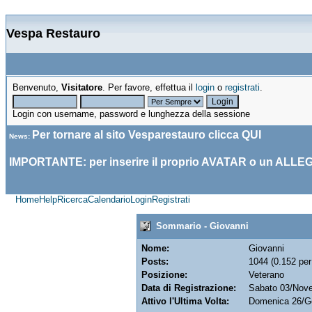
Vespa Restauro
Benvenuto,
Visitatore
. Per favore, effettua il
login
o
registrati
.
Login con username, password e lunghezza della sessione
Per tornare al sito Vesparestauro clicca
QUI
News
:
IMPORTANTE: per inserire il proprio AVATAR o un ALLE
Home
Help
Ricerca
Calendario
Login
Registrati
Sommario - Giovanni
Nome:
Giovanni
Posts:
1044 (0.152 per
Posizione:
Veterano
Data di Registrazione:
Sabato 03/Nov
Attivo l'Ultima Volta:
Domenica 26/G