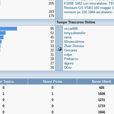
205
P200E 1982 con miscelatore, TE
Restauro GS VSB1 160 maggio 1
183
restauro px 150 1984 arcobalen
179
Tempo Trascorso Online
95
oscar888
52
tonysubwoofer
45
rama
37
50specialmax
33
2fast 2furious
32
Giovanni
31
volpe
28
Perbacco
27
djgonz
26
DGiu
i Topics
Nuovi Posts
Nuovi Utenti
0
0
426
1
1
1608
0
0
1231
0
0
1733
0
0
1666