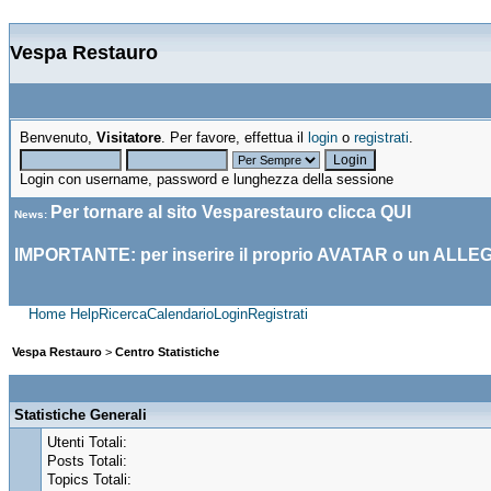
Vespa Restauro
Benvenuto,
Visitatore
. Per favore, effettua il
login
o
registrati
.
Login con username, password e lunghezza della sessione
Per tornare al sito Vesparestauro clicca
QUI
News
:
IMPORTANTE: per inserire il proprio AVATAR o un ALLE
Home
Help
Ricerca
Calendario
Login
Registrati
Vespa Restauro
>
Centro Statistiche
Statistiche Generali
Utenti Totali:
Posts Totali:
Topics Totali: