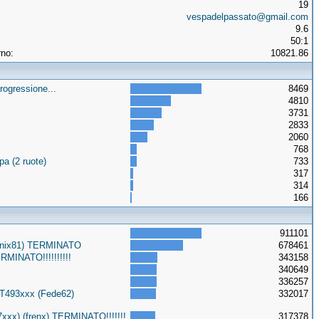
19
vespadelpassato@gmail.com
9.6
50:1
rno:
10821.86
rogressione...
8469
4810
3731
2833
2060
768
a (2 ruote)
733
317
314
166
911101
Onix81) TERMINATO
678461
MINATO!!!!!!!!!!
343158
340649
336257
3T493xxx (Fede62)
332017
xxx) (frenx) TERMINATO!!!!!!!
317378