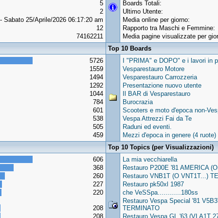
5
Boards Totali:
2
Ultimo Utente:
- Sabato 25/Aprile/2026 06:17:20 am
Media online per giorno:
12
Rapporto tra Maschi e Femmine:
74162211
Media pagine visualizzate per gio
Top 10 Boards
5726
I "PRIMA" e DOPO" e i lavori in p
1559
Vesparestauro Motore
1494
Vesparestauro Carrozzeria
1292
Presentazione nuovo utente
1044
Il BAR di Vesparestauro
784
Burocrazia
601
Scooters e moto d'epoca non-Vesp
538
Vespa Attrezzi Fai da Te
505
Raduni ed eventi.
459
Mezzi d'epoca in genere (4 ruote)
Top 10 Topics (per Visualizzazioni)
606
La mia vecchiarella
368
Restauro P200E '81 AMERICA (
260
Restauro VNB1T (O VNT1T...) TER
227
Restauro pk50xl 1987
220
che VeSSpa............180ss
Restauro Vespa Special '81 V5B
208
TERMINATO
208
Restauro Vespa GL '63 (VLA1T 27