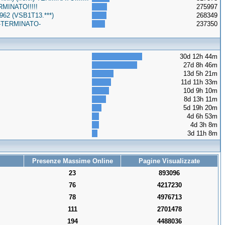
RMINATO!!!!!
275997
962 (VSB1T13.***)
268349
o -TERMINATO-
237350
30d 12h 44m
27d 8h 46m
13d 5h 21m
11d 11h 33m
10d 9h 10m
8d 13h 11m
5d 19h 20m
4d 6h 53m
4d 3h 8m
3d 11h 8m
Presenze Massime Online
Pagine Visualizzate
23
893096
76
4217230
78
4976713
111
2701478
194
4488036