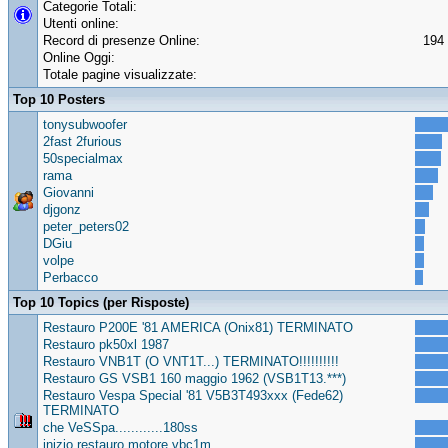
Categorie Totali:
Utenti online:
Record di presenze Online:
194 
Online Oggi:
Totale pagine visualizzate:
Top 10 Posters
tonysubwoofer
2fast 2furious
50specialmax
rama
Giovanni
djgonz
peter_peters02
DGiu
volpe
Perbacco
Top 10 Topics (per Risposte)
Restauro P200E '81 AMERICA (Onix81) TERMINATO
Restauro pk50xl 1987
Restauro VNB1T (O VNT1T...) TERMINATO!!!!!!!!!!
Restauro GS VSB1 160 maggio 1962 (VSB1T13.***)
Restauro Vespa Special '81 V5B3T493xxx (Fede62)
TERMINATO
che VeSSpa............180ss
inizio restauro motore vbc1m..