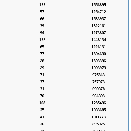
133
1556895
57
1254712
66
1583937
39
1322161
94
1273807
132
1448134
65
1226131
77
1394630
28
1303396
29
1093973
71
975343
37
757973
31
690878
70
964893
108
1235496
25
1083685
41
1011778
26
895925