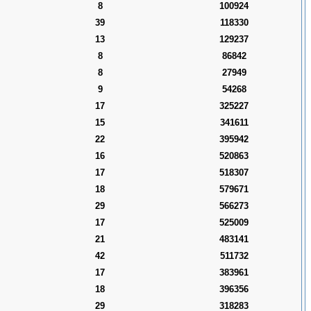
8
100924
39
118330
13
129237
8
86842
8
27949
9
54268
17
325227
15
341611
22
395942
16
520863
17
518307
18
579671
29
566273
17
525009
21
483141
42
511732
17
383961
18
396356
29
318283