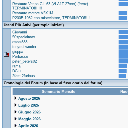
Restauro Vespa GL '63 (VLA1T 27xxx) (frenx)
TERMINATO!!!!!!!
Restauro motore V5X1M
P200E 1982 con miscelatore, TERMINATO!!!!!
Utenti Più Attivi (per topic iniziati)
Giovanni
50specialmax
oscar888
tonysubwoofer
gioppa
Perbacco
peter_peters02
rama
DGiu
2fast 2furious
Cronologia del Forum (in base al fuso orario del forum)
Sommario Mensile
Nuov
Agosto 2026
Luglio 2026
Giugno 2026
Maggio 2026
Aprile 2026