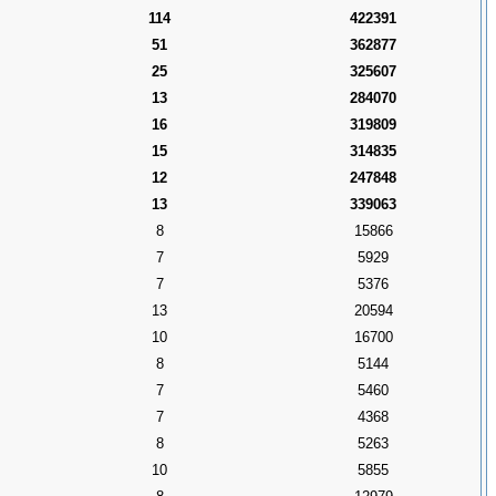
114
422391
51
362877
25
325607
13
284070
16
319809
15
314835
12
247848
13
339063
8
15866
7
5929
7
5376
13
20594
10
16700
8
5144
7
5460
7
4368
8
5263
10
5855