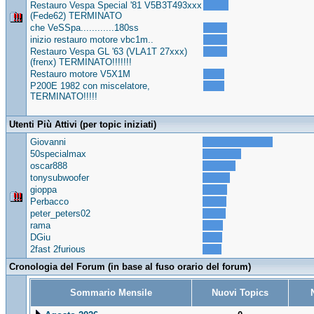
Restauro Vespa Special '81 V5B3T493xxx
(Fede62) TERMINATO
che VeSSpa............180ss
inizio restauro motore vbc1m..
Restauro Vespa GL '63 (VLA1T 27xxx)
(frenx) TERMINATO!!!!!!!
Restauro motore V5X1M
P200E 1982 con miscelatore,
TERMINATO!!!!!
Utenti Più Attivi (per topic iniziati)
Giovanni
50specialmax
oscar888
tonysubwoofer
gioppa
Perbacco
peter_peters02
rama
DGiu
2fast 2furious
Cronologia del Forum (in base al fuso orario del forum)
Sommario Mensile
Nuovi Topics