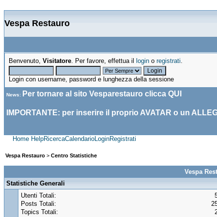
Vespa Restauro
Benvenuto,
Visitatore
. Per favore, effettua il
login
o
registrati
.
Login con username, password e lunghezza della sessione
Per tornare al sito Vesparestauro clicca
QUI
News
:
IMPORTANTE: per inserire il proprio AVATAR o un ALLE
Home
Help
Ricerca
Calendario
Login
Registrati
Vespa Restauro
>
Centro Statistiche
Vespa Rest
Statistiche Generali
Utenti Totali:
Posts Totali:
2
Topics Totali: