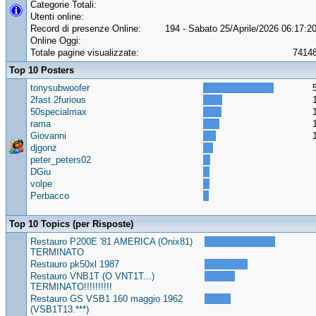
Categorie Totali:
Utenti online:
Record di presenze Online:
194 - Sabato 25/Aprile/2026 06:17:2
Online Oggi:
Totale pagine visualizzate:
7414
Top 10 Posters
tonysubwoofer
2fast 2furious
50specialmax
rama
Giovanni
djgonz
peter_peters02
DGiu
volpe
Perbacco
Top 10 Topics (per Risposte)
Restauro P200E '81 AMERICA (Onix81)
TERMINATO
Restauro pk50xl 1987
Restauro VNB1T (O VNT1T...)
TERMINATO!!!!!!!!!!
Restauro GS VSB1 160 maggio 1962
(VSB1T13.***)