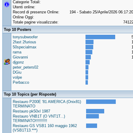
Categorie Totali:
Utenti online:
Record di presenze Online:
194 - Sabato 25/Aprile/2026 06:17:2
Online Oggi:
Totale pagine visualizzate:
7412
Top 10 Posters
tonysubwoofer
2fast 2furious
50specialmax
rama
Giovanni
djgonz
peter_peters02
DGiu
volpe
Perbacco
Top 10 Topics (per Risposte)
Restauro P200E '81 AMERICA (Onix81)
TERMINATO
Restauro pk50xl 1987
Restauro VNB1T (O VNT1T...)
TERMINATO!!!!!!!!!!
Restauro GS VSB1 160 maggio 1962
(VSB1T13.***)