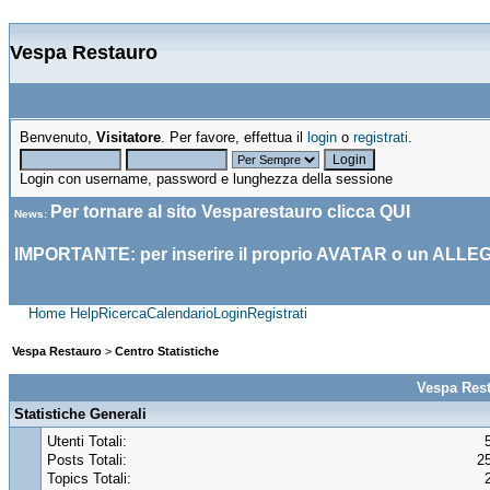
Vespa Restauro
Benvenuto,
Visitatore
. Per favore, effettua il
login
o
registrati
.
Login con username, password e lunghezza della sessione
Per tornare al sito Vesparestauro clicca
QUI
News
:
IMPORTANTE: per inserire il proprio AVATAR o un ALLE
Home
Help
Ricerca
Calendario
Login
Registrati
Vespa Restauro
>
Centro Statistiche
Vespa Rest
Statistiche Generali
Utenti Totali:
Posts Totali:
2
Topics Totali: