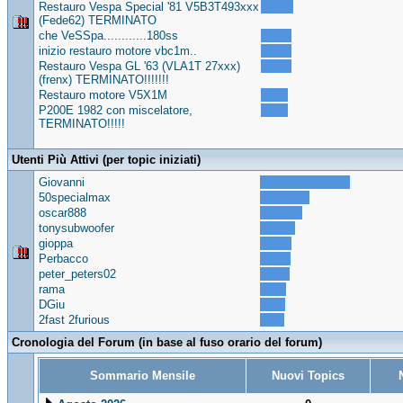
Restauro Vespa Special '81 V5B3T493xxx
(Fede62) TERMINATO
che VeSSpa............180ss
inizio restauro motore vbc1m..
Restauro Vespa GL '63 (VLA1T 27xxx)
(frenx) TERMINATO!!!!!!!
Restauro motore V5X1M
P200E 1982 con miscelatore,
TERMINATO!!!!!
Utenti Più Attivi (per topic iniziati)
Giovanni
50specialmax
oscar888
tonysubwoofer
gioppa
Perbacco
peter_peters02
rama
DGiu
2fast 2furious
Cronologia del Forum (in base al fuso orario del forum)
Sommario Mensile
Nuovi Topics