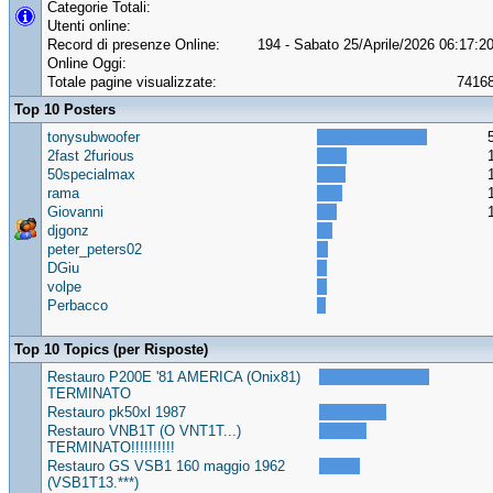
Categorie Totali:
Utenti online:
Record di presenze Online:
194 - Sabato 25/Aprile/2026 06:17:2
Online Oggi:
Totale pagine visualizzate:
7416
Top 10 Posters
tonysubwoofer
2fast 2furious
50specialmax
rama
Giovanni
djgonz
peter_peters02
DGiu
volpe
Perbacco
Top 10 Topics (per Risposte)
Restauro P200E '81 AMERICA (Onix81)
TERMINATO
Restauro pk50xl 1987
Restauro VNB1T (O VNT1T...)
TERMINATO!!!!!!!!!!
Restauro GS VSB1 160 maggio 1962
(VSB1T13.***)