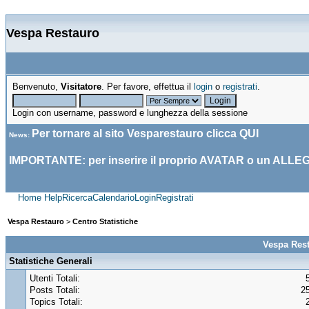
Vespa Restauro
Benvenuto,
Visitatore
. Per favore, effettua il
login
o
registrati
.
Login con username, password e lunghezza della sessione
Per tornare al sito Vesparestauro clicca
QUI
News
:
IMPORTANTE: per inserire il proprio AVATAR o un ALLE
Home
Help
Ricerca
Calendario
Login
Registrati
Vespa Restauro
>
Centro Statistiche
Vespa Rest
Statistiche Generali
Utenti Totali:
Posts Totali:
2
Topics Totali: