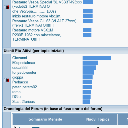
Restauro Vespa Special '81 V5B3T493xxx
(Fede62) TERMINATO
che VeSSpa............180ss
inizio restauro motore vbc1m..
Restauro Vespa GL '63 (VLA1T 27xxx)
(frenx) TERMINATO!!!!!!!
Restauro motore V5X1M
P200E 1982 con miscelatore,
TERMINATO!!!!!
Utenti Più Attivi (per topic iniziati)
Giovanni
50specialmax
oscar888
tonysubwoofer
gioppa
Perbacco
peter_peters02
rama
DGiu
2fast 2furious
Cronologia del Forum (in base al fuso orario del forum)
Sommario Mensile
Nuovi Topics