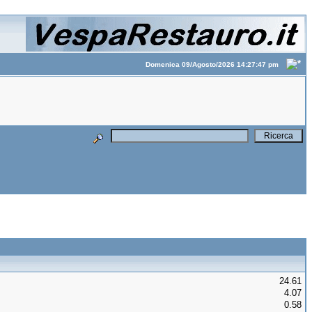
Domenica 09/Agosto/2026 14:27:47 pm
24.61
4.07
0.58