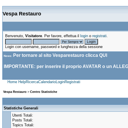
Vespa Restauro
Benvenuto,
Visitatore
. Per favore, effettua il
login
o
registrati
.
Login con username, password e lunghezza della sessione
Per tornare al sito Vesparestauro clicca
QUI
News
:
IMPORTANTE: per inserire il proprio AVATAR o un ALLE
Home
Help
Ricerca
Calendario
Login
Registrati
Vespa Restauro
>
Centro Statistiche
Statistiche Generali
Utenti Totali:
Posts Totali:
Topics Totali: