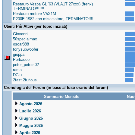
Restauro Vespa GL '63 (VLA1T 27xxx) (frenx)
TERMINATO!!!!!!!
Restauro motore V5X1M
P200E 1982 con miscelatore, TERMINATO!!!!!
Utenti Più Attivi (per topic iniziati)
Giovanni
50specialmax
oscar888
tonysubwoofer
gioppa
Perbacco
peter_peters02
rama
DGiu
2fast 2furious
Cronologia del Forum (in base al fuso orario del forum)
Sommario Mensile
Nuov
Agosto 2026
Luglio 2026
Giugno 2026
Maggio 2026
Aprile 2026