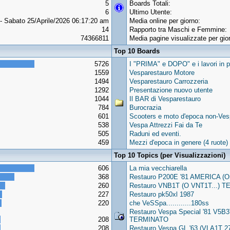
5
Boards Totali:
6
Ultimo Utente:
- Sabato 25/Aprile/2026 06:17:20 am
Media online per giorno:
14
Rapporto tra Maschi e Femmine:
74366811
Media pagine visualizzate per gio
Top 10 Boards
5726
I "PRIMA" e DOPO" e i lavori in p
1559
Vesparestauro Motore
1494
Vesparestauro Carrozzeria
1292
Presentazione nuovo utente
1044
Il BAR di Vesparestauro
784
Burocrazia
601
Scooters e moto d'epoca non-Vesp
538
Vespa Attrezzi Fai da Te
505
Raduni ed eventi.
459
Mezzi d'epoca in genere (4 ruote)
Top 10 Topics (per Visualizzazioni)
606
La mia vecchiarella
368
Restauro P200E '81 AMERICA (
260
Restauro VNB1T (O VNT1T...) TER
227
Restauro pk50xl 1987
220
che VeSSpa............180ss
Restauro Vespa Special '81 V5B
208
TERMINATO
208
Restauro Vespa GL '63 (VLA1T 27