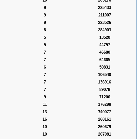
10
205176
9
225433
9
211007
9
223526
8
284903
5
13520
5
44757
7
46680
7
64665
6
50831
7
106540
7
136916
7
89078
9
71206
11
176298
13
340077
16
268161
10
260679
10
207081