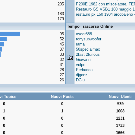
205
P200E 1982 con miscelatore, TE
Restauro GS VSB1 160 maggio 1
183
restauro px 150 1984 arcobalen
179
Tempo Trascorso Online
95
oscar888
52
tonysubwoofer
45
rama
37
50specialmax
33
2fast 2furious
32
Giovanni
31
volpe
28
Perbacco
27
djgonz
26
DGiu
i Topics
Nuovi Posts
Nuovi Utenti
0
0
539
1
1
1608
0
0
1231
0
0
1733
0
0
1666