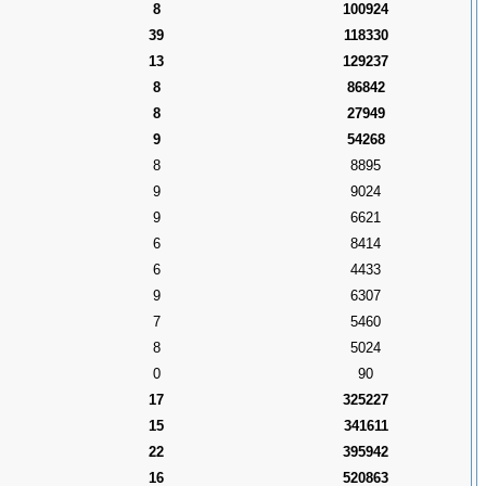
8
100924
39
118330
13
129237
8
86842
8
27949
9
54268
8
8895
9
9024
9
6621
6
8414
6
4433
9
6307
7
5460
8
5024
0
90
17
325227
15
341611
22
395942
16
520863