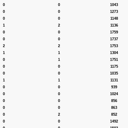
0
0
1043
0
0
1273
0
0
1148
1
2
1136
0
0
1759
0
0
1737
2
2
1753
1
1
1304
0
1
1751
0
0
1175
0
0
1035
1
1
1131
0
0
939
0
0
1024
0
0
856
0
0
863
0
2
852
0
0
1492