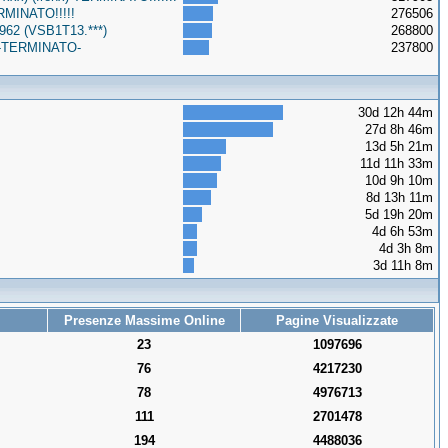
RMINATO!!!!!
276506
962 (VSB1T13.***)
268800
o -TERMINATO-
237800
30d 12h 44m
27d 8h 46m
13d 5h 21m
11d 11h 33m
10d 9h 10m
8d 13h 11m
5d 19h 20m
4d 6h 53m
4d 3h 8m
3d 11h 8m
Presenze Massime Online
Pagine Visualizzate
23
1097696
76
4217230
78
4976713
111
2701478
194
4488036