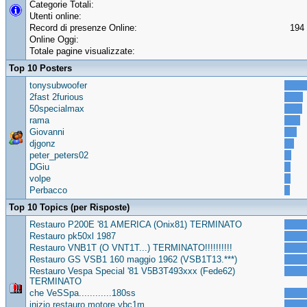
Categorie Totali:
Utenti online:
Record di presenze Online:
194 
Online Oggi:
Totale pagine visualizzate:
Top 10 Posters
tonysubwoofer
2fast 2furious
50specialmax
rama
Giovanni
djgonz
peter_peters02
DGiu
volpe
Perbacco
Top 10 Topics (per Risposte)
Restauro P200E '81 AMERICA (Onix81) TERMINATO
Restauro pk50xl 1987
Restauro VNB1T (O VNT1T...) TERMINATO!!!!!!!!!!
Restauro GS VSB1 160 maggio 1962 (VSB1T13.***)
Restauro Vespa Special '81 V5B3T493xxx (Fede62)
TERMINATO
che VeSSpa............180ss
inizio restauro motore vbc1m..