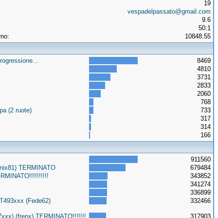
19
vespadelpassato@gmail.com
9.6
50:1
rno:
10848.55
rogressione...
8469
4810
3731
2833
2060
768
a (2 ruote)
733
317
314
166
911560
Onix81) TERMINATO
679484
MINATO!!!!!!!!!!
343852
341274
336899
3T493xxx (Fede62)
332466
xxx) (frenx) TERMINATO!!!!!!!
317903