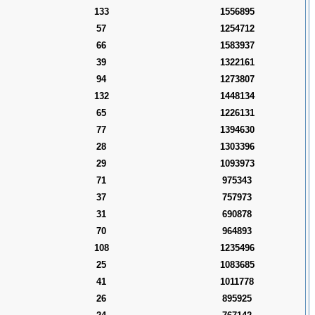
133
1556895
57
1254712
66
1583937
39
1322161
94
1273807
132
1448134
65
1226131
77
1394630
28
1303396
29
1093973
71
975343
37
757973
31
690878
70
964893
108
1235496
25
1083685
41
1011778
26
895925