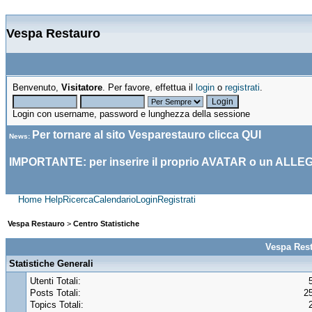
Vespa Restauro
Benvenuto,
Visitatore
. Per favore, effettua il
login
o
registrati
.
Login con username, password e lunghezza della sessione
Per tornare al sito Vesparestauro clicca
QUI
News
:
IMPORTANTE: per inserire il proprio AVATAR o un ALLE
Home
Help
Ricerca
Calendario
Login
Registrati
Vespa Restauro
>
Centro Statistiche
Vespa Rest
Statistiche Generali
Utenti Totali:
Posts Totali:
2
Topics Totali: