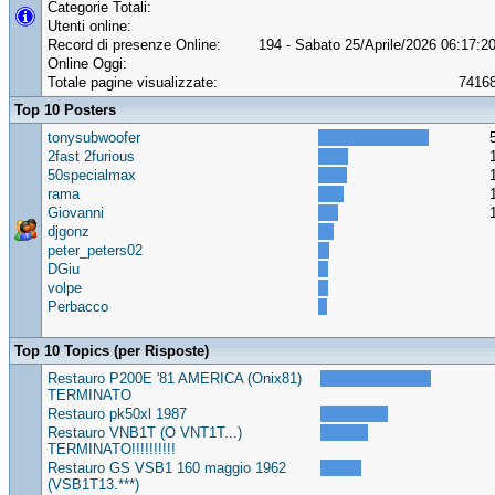
Categorie Totali:
Utenti online:
Record di presenze Online:
194 - Sabato 25/Aprile/2026 06:17:2
Online Oggi:
Totale pagine visualizzate:
7416
Top 10 Posters
tonysubwoofer
2fast 2furious
50specialmax
rama
Giovanni
djgonz
peter_peters02
DGiu
volpe
Perbacco
Top 10 Topics (per Risposte)
Restauro P200E '81 AMERICA (Onix81)
TERMINATO
Restauro pk50xl 1987
Restauro VNB1T (O VNT1T...)
TERMINATO!!!!!!!!!!
Restauro GS VSB1 160 maggio 1962
(VSB1T13.***)