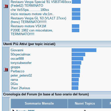
Restauro Vespa Special '81 V5B3T493xxx
(Fede62) TERMINATO
che VeSSpa............180ss
inizio restauro motore vbc1m..
Restauro Vespa GL '63 (VLA1T 27xxx)
(frenx) TERMINATO!!!!!!!
Restauro motore V5X1M
P200E 1982 con miscelatore,
TERMINATO!!!!!
Utenti Più Attivi (per topic iniziati)
Giovanni
50specialmax
oscar888
tonysubwoofer
gioppa
Perbacco
peter_peters02
rama
DGiu
2fast 2furious
Cronologia del Forum (in base al fuso orario del forum)
Sommario Mensile
Nuovi Topics