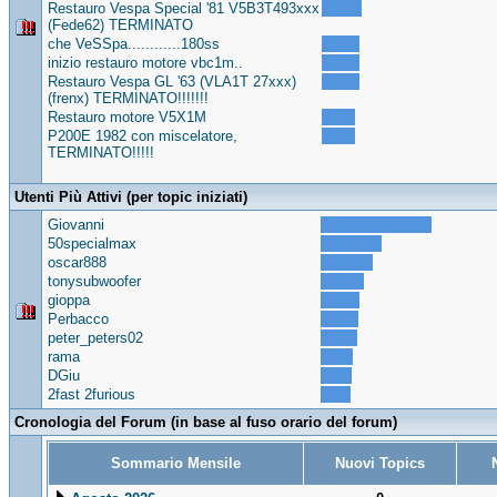
Restauro Vespa Special '81 V5B3T493xxx
(Fede62) TERMINATO
che VeSSpa............180ss
inizio restauro motore vbc1m..
Restauro Vespa GL '63 (VLA1T 27xxx)
(frenx) TERMINATO!!!!!!!
Restauro motore V5X1M
P200E 1982 con miscelatore,
TERMINATO!!!!!
Utenti Più Attivi (per topic iniziati)
Giovanni
50specialmax
oscar888
tonysubwoofer
gioppa
Perbacco
peter_peters02
rama
DGiu
2fast 2furious
Cronologia del Forum (in base al fuso orario del forum)
Sommario Mensile
Nuovi Topics