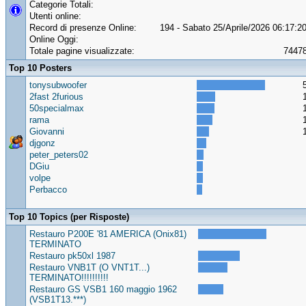
Categorie Totali:
Utenti online:
Record di presenze Online:
194 - Sabato 25/Aprile/2026 06:17:2
Online Oggi:
Totale pagine visualizzate:
7447
Top 10 Posters
tonysubwoofer
2fast 2furious
50specialmax
rama
Giovanni
djgonz
peter_peters02
DGiu
volpe
Perbacco
Top 10 Topics (per Risposte)
Restauro P200E '81 AMERICA (Onix81)
TERMINATO
Restauro pk50xl 1987
Restauro VNB1T (O VNT1T...)
TERMINATO!!!!!!!!!!
Restauro GS VSB1 160 maggio 1962
(VSB1T13.***)