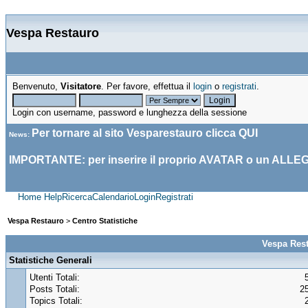
Vespa Restauro
Benvenuto,
Visitatore
. Per favore, effettua il
login
o
registrati
.
Login con username, password e lunghezza della sessione
Per tornare al sito Vesparestauro clicca
QUI
News
:
IMPORTANTE: per inserire il proprio AVATAR o un ALLE
Home
Help
Ricerca
Calendario
Login
Registrati
Vespa Restauro
>
Centro Statistiche
Vespa Rest
Statistiche Generali
Utenti Totali:
Posts Totali:
2
Topics Totali: