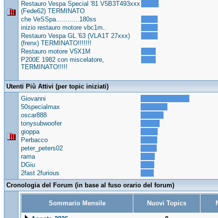
Restauro Vespa Special '81 V5B3T493xxx
(Fede62) TERMINATO
che VeSSpa............180ss
inizio restauro motore vbc1m..
Restauro Vespa GL '63 (VLA1T 27xxx)
(frenx) TERMINATO!!!!!!!
Restauro motore V5X1M
P200E 1982 con miscelatore,
TERMINATO!!!!!
Utenti Più Attivi (per topic iniziati)
Giovanni
50specialmax
oscar888
tonysubwoofer
gioppa
Perbacco
peter_peters02
rama
DGiu
2fast 2furious
Cronologia del Forum (in base al fuso orario del forum)
Sommario Mensile
Nuovi Topics