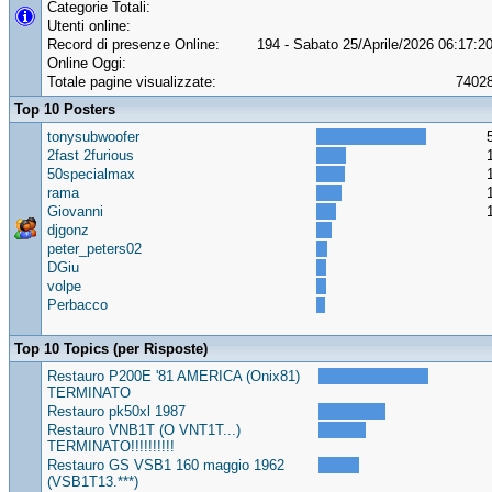
Categorie Totali:
Utenti online:
Record di presenze Online:
194 - Sabato 25/Aprile/2026 06:17:2
Online Oggi:
Totale pagine visualizzate:
7402
Top 10 Posters
tonysubwoofer
2fast 2furious
50specialmax
rama
Giovanni
djgonz
peter_peters02
DGiu
volpe
Perbacco
Top 10 Topics (per Risposte)
Restauro P200E '81 AMERICA (Onix81)
TERMINATO
Restauro pk50xl 1987
Restauro VNB1T (O VNT1T...)
TERMINATO!!!!!!!!!!
Restauro GS VSB1 160 maggio 1962
(VSB1T13.***)