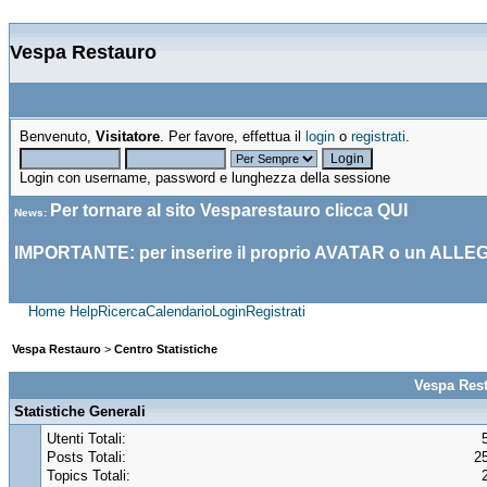
Vespa Restauro
Benvenuto,
Visitatore
. Per favore, effettua il
login
o
registrati
.
Login con username, password e lunghezza della sessione
Per tornare al sito Vesparestauro clicca
QUI
News
:
IMPORTANTE: per inserire il proprio AVATAR o un ALLE
Home
Help
Ricerca
Calendario
Login
Registrati
Vespa Restauro
>
Centro Statistiche
Vespa Rest
Statistiche Generali
Utenti Totali:
Posts Totali:
2
Topics Totali: