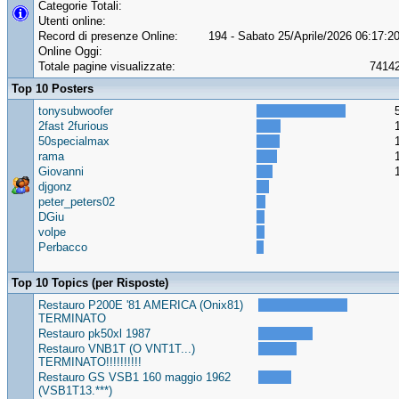
Categorie Totali:
Utenti online:
Record di presenze Online:
194 - Sabato 25/Aprile/2026 06:17:2
Online Oggi:
Totale pagine visualizzate:
7414
Top 10 Posters
tonysubwoofer
2fast 2furious
50specialmax
rama
Giovanni
djgonz
peter_peters02
DGiu
volpe
Perbacco
Top 10 Topics (per Risposte)
Restauro P200E '81 AMERICA (Onix81)
TERMINATO
Restauro pk50xl 1987
Restauro VNB1T (O VNT1T...)
TERMINATO!!!!!!!!!!
Restauro GS VSB1 160 maggio 1962
(VSB1T13.***)