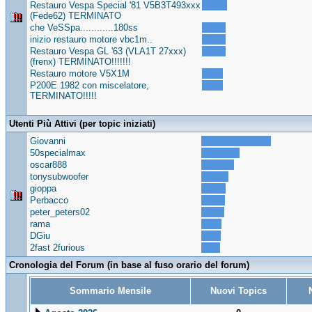
Restauro Vespa Special '81 V5B3T493xxx
(Fede62) TERMINATO
che VeSSpa............180ss
inizio restauro motore vbc1m..
Restauro Vespa GL '63 (VLA1T 27xxx)
(frenx) TERMINATO!!!!!!!
Restauro motore V5X1M
P200E 1982 con miscelatore,
TERMINATO!!!!!
Utenti Più Attivi (per topic iniziati)
Giovanni
50specialmax
oscar888
tonysubwoofer
gioppa
Perbacco
peter_peters02
rama
DGiu
2fast 2furious
Cronologia del Forum (in base al fuso orario del forum)
Sommario Mensile
Nuovi Topics