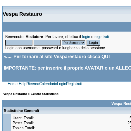
Vespa Restauro
Benvenuto,
Visitatore
. Per favore, effettua il
login
o
registrati
.
Login con username, password e lunghezza della sessione
Per tornare al sito Vesparestauro clicca
QUI
News
:
IMPORTANTE: per inserire il proprio AVATAR o un ALLE
Home
Help
Ricerca
Calendario
Login
Registrati
Vespa Restauro
>
Centro Statistiche
Vespa Rest
Statistiche Generali
Utenti Totali:
Posts Totali:
2
Topics Totali: