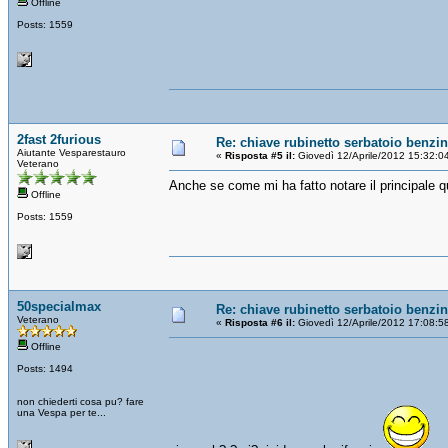
Offline
Posts: 1559
2fast 2furious
Re: chiave rubinetto serbatoio benzi
Aiutante Vesparestauro
«
Risposta #5 il:
Giovedì 12/Aprile/2012 15:32:0
Veterano
Anche se come mi ha fatto notare il principale qu
Offline
Posts: 1559
50specialmax
Re: chiave rubinetto serbatoio benzi
Veterano
«
Risposta #6 il:
Giovedì 12/Aprile/2012 17:08:5
Offline
Posts: 1494
non chiederti cosa pu? fare
una Vespa per te...