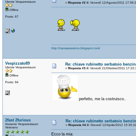
Utente Vesparestauro
«
Risposta #2 il:
Venerdì 12/Agosto/2011 17:56:
Offline
Posts: 67
http://myvwpassions.blogspot.com/
Vespizzato89
Re: chiave rubinetto serbatoio benzin
Utente Vesparestauro
«
Risposta #3 il:
Venerdì 21/Ottobre/2011 17:22:
Offline
Posts: 94
perfetto, me la costruisco..
2fast 2furious
Re: chiave rubinetto serbatoio benzi
Aiutante Vesparestauro
«
Risposta #4 il:
Giovedì 12/Aprile/2012 15:30:3
Veterano
Ecco la mia: