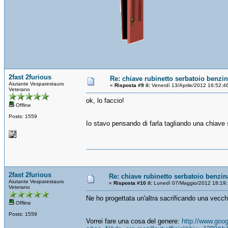
2fast 2furious
Re: chiave rubinetto serbatoio benzi
Aiutante Vesparestauro
«
Risposta #9 il:
Venerdì 13/Aprile/2012 16:52:4
Veterano
ok, lo faccio!
Offline
Posts: 1559
Io stavo pensando di farla tagliando una chiave 
2fast 2furious
Re: chiave rubinetto serbatoio benzin
Aiutante Vesparestauro
«
Risposta #10 il:
Lunedì 07/Maggio/2012 18:19:
Veterano
Ne ho progettata un'altra sacrificando una vecc
Offline
Posts: 1559
Vorrei fare una cosa del genere:
http://www.goo