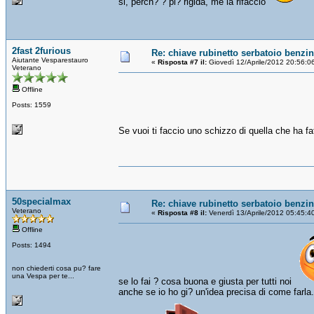
si, perch? ? pi? rigida, me la rifaccio
2fast 2furious
Re: chiave rubinetto serbatoio benzi
Aiutante Vesparestauro
«
Risposta #7 il:
Giovedì 12/Aprile/2012 20:56:0
Veterano
Offline
Posts: 1559
Se vuoi ti faccio uno schizzo di quella che ha fat
50specialmax
Re: chiave rubinetto serbatoio benzi
Veterano
«
Risposta #8 il:
Venerdì 13/Aprile/2012 05:45:4
Offline
Posts: 1494
non chiederti cosa pu? fare
una Vespa per te...
se lo fai ? cosa buona e giusta per tutti noi
anche se io ho gi? un'idea precisa di come farla.