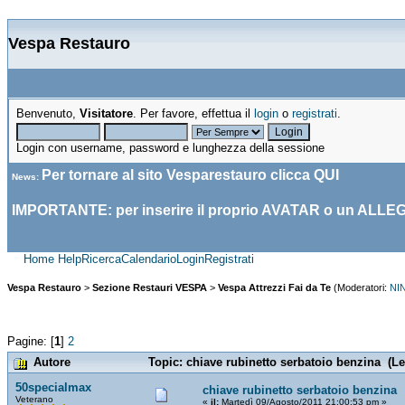
Vespa Restauro
Benvenuto,
Visitatore
. Per favore, effettua il
login
o
registrati
.
Login con username, password e lunghezza della sessione
Per tornare al sito Vesparestauro clicca
QUI
News
:
IMPORTANTE: per inserire il proprio AVATAR o un ALLE
Home
Help
Ricerca
Calendario
Login
Registrati
Vespa Restauro
>
Sezione Restauri VESPA
>
Vespa Attrezzi Fai da Te
(Moderatori:
NI
Pagine: [
1
]
2
Autore
Topic: chiave rubinetto serbatoio benzina (Le
50specialmax
chiave rubinetto serbatoio benzina
Veterano
«
il:
Martedì 09/Agosto/2011 21:00:53 pm »