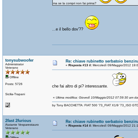
ma se la compri non fai prima?
...e il bello dov'??
tonysubwoofer
Re: chiave rubinetto serbatoio benzin
Administrator
«
Risposta #13 il:
Mercoledì 09/Maggio/2012 19:
Veterano
Offline
Posts: 5726
che fai altro di pi? interessante.
Sicilia-Trapani
«
Ultima modifica: Giovedì 10/Maggio/2012 07:59:30 am d
by Tony BACCHETTA: FIAT 500 '73_FIAT X1/9 '73_ISO GT
2fast 2furious
Re: chiave rubinetto serbatoio benzin
Aiutante Vesparestauro
«
Risposta #14 il:
Mercoledì 09/Maggio/2012 21:
Veterano
Offline