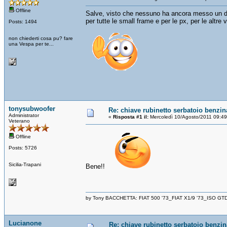
Offline
Salve, visto che nessuno ha ancora messo un di
per tutte le small frame e per le px, per le altre 
Posts: 1494
non chiederti cosa pu? fare
una Vespa per te...
tonysubwoofer
Re: chiave rubinetto serbatoio benzin
Administrator
«
Risposta #1 il:
Mercoledì 10/Agosto/2011 09:49
Veterano
Offline
Posts: 5726
Sicilia-Trapani
Bene!!
by Tony BACCHETTA: FIAT 500 '73_FIAT X1/9 '73_ISO GT
Lucianone
Re: chiave rubinetto serbatoio benzin