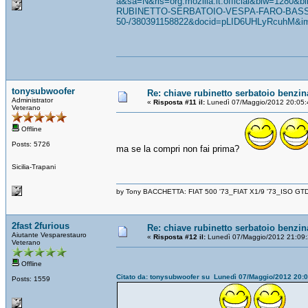
a&sa=N&rls=org.mozilla:it:official&biw=1280&
RUBINETTO-SERBATOIO-VESPA-FARO-BASS
50-/380391158822&docid=pLID6UHLyRcuhM&img
tonysubwoofer
Re: chiave rubinetto serbatoio benzin
Administrator
«
Risposta #11 il:
Lunedì 07/Maggio/2012 20:05:
Veterano
Offline
Posts: 5726
ma se la compri non fai prima?
Sicilia-Trapani
by Tony BACCHETTA: FIAT 500 '73_FIAT X1/9 '73_ISO GT
2fast 2furious
Re: chiave rubinetto serbatoio benzin
Aiutante Vesparestauro
«
Risposta #12 il:
Lunedì 07/Maggio/2012 21:09:
Veterano
Offline
Citato da: tonysubwoofer su Lunedì 07/Maggio/2012 20:
Posts: 1559