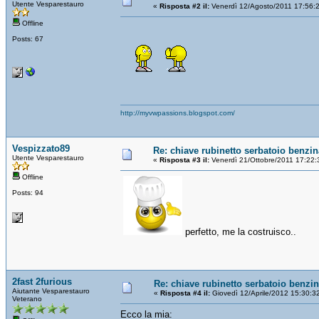
Utente Vesparestauro
«
Risposta #2 il:
Venerdì 12/Agosto/2011 17:56:
Offline
Posts: 67
http://myvwpassions.blogspot.com/
Vespizzato89
Re: chiave rubinetto serbatoio benzin
Utente Vesparestauro
«
Risposta #3 il:
Venerdì 21/Ottobre/2011 17:22:
Offline
Posts: 94
perfetto, me la costruisco..
2fast 2furious
Re: chiave rubinetto serbatoio benzi
Aiutante Vesparestauro
«
Risposta #4 il:
Giovedì 12/Aprile/2012 15:30:3
Veterano
Ecco la mia: