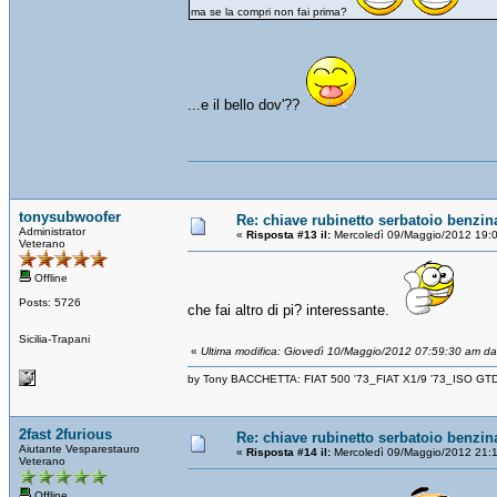
ma se la compri non fai prima?
...e il bello dov'??
tonysubwoofer
Re: chiave rubinetto serbatoio benzin
Administrator
«
Risposta #13 il:
Mercoledì 09/Maggio/2012 19:
Veterano
Offline
Posts: 5726
che fai altro di pi? interessante.
Sicilia-Trapani
«
Ultima modifica: Giovedì 10/Maggio/2012 07:59:30 am d
by Tony BACCHETTA: FIAT 500 '73_FIAT X1/9 '73_ISO GT
2fast 2furious
Re: chiave rubinetto serbatoio benzin
Aiutante Vesparestauro
«
Risposta #14 il:
Mercoledì 09/Maggio/2012 21:
Veterano
Offline