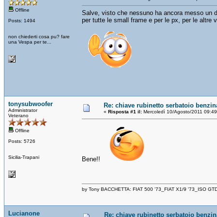
Offline
Salve, visto che nessuno ha ancora messo un di
per tutte le small frame e per le px, per le altre 
Posts: 1494
non chiederti cosa pu? fare
una Vespa per te...
tonysubwoofer
Re: chiave rubinetto serbatoio benzin
Administrator
«
Risposta #1 il:
Mercoledì 10/Agosto/2011 09:49
Veterano
Offline
Posts: 5726
Sicilia-Trapani
Bene!!
by Tony BACCHETTA: FIAT 500 '73_FIAT X1/9 '73_ISO GT
Lucianone
Re: chiave rubinetto serbatoio benzin