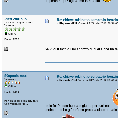
si, perch? ? pi? rigida, me la rifaccio
2fast 2furious
Re: chiave rubinetto serbatoio benzi
Aiutante Vesparestauro
«
Risposta #7 il:
Giovedì 12/Aprile/2012 20:56:0
Veterano
Offline
Posts: 1559
Se vuoi ti faccio uno schizzo di quella che ha fat
50specialmax
Re: chiave rubinetto serbatoio benzi
Veterano
«
Risposta #8 il:
Venerdì 13/Aprile/2012 05:45:4
Offline
Posts: 1494
non chiederti cosa pu? fare
una Vespa per te...
se lo fai ? cosa buona e giusta per tutti noi
anche se io ho gi? un'idea precisa di come farla.