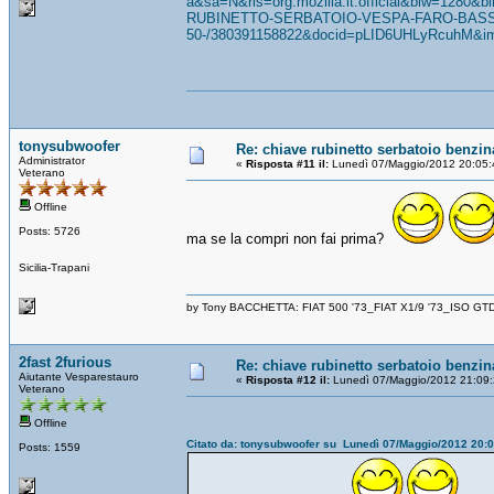
a&sa=N&rls=org.mozilla:it:official&biw=1280&
RUBINETTO-SERBATOIO-VESPA-FARO-BASS
50-/380391158822&docid=pLID6UHLyRcuhM&img
tonysubwoofer
Re: chiave rubinetto serbatoio benzin
Administrator
«
Risposta #11 il:
Lunedì 07/Maggio/2012 20:05:
Veterano
Offline
Posts: 5726
ma se la compri non fai prima?
Sicilia-Trapani
by Tony BACCHETTA: FIAT 500 '73_FIAT X1/9 '73_ISO GT
2fast 2furious
Re: chiave rubinetto serbatoio benzin
Aiutante Vesparestauro
«
Risposta #12 il:
Lunedì 07/Maggio/2012 21:09:
Veterano
Offline
Citato da: tonysubwoofer su Lunedì 07/Maggio/2012 20:
Posts: 1559