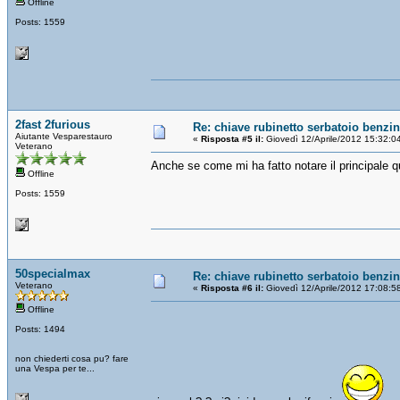
Offline
Posts: 1559
2fast 2furious
Re: chiave rubinetto serbatoio benzi
Aiutante Vesparestauro
«
Risposta #5 il:
Giovedì 12/Aprile/2012 15:32:0
Veterano
Anche se come mi ha fatto notare il principale qu
Offline
Posts: 1559
50specialmax
Re: chiave rubinetto serbatoio benzi
Veterano
«
Risposta #6 il:
Giovedì 12/Aprile/2012 17:08:5
Offline
Posts: 1494
non chiederti cosa pu? fare
una Vespa per te...