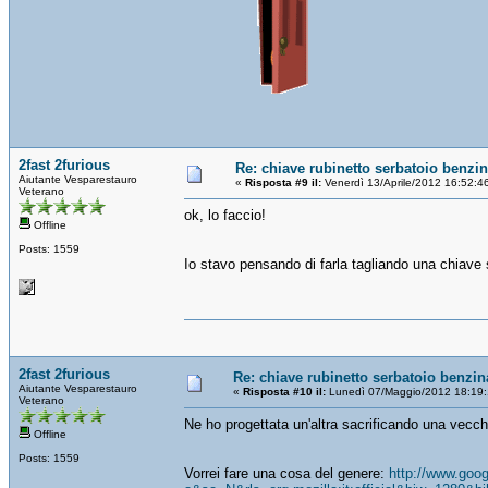
2fast 2furious
Re: chiave rubinetto serbatoio benzi
Aiutante Vesparestauro
«
Risposta #9 il:
Venerdì 13/Aprile/2012 16:52:4
Veterano
ok, lo faccio!
Offline
Posts: 1559
Io stavo pensando di farla tagliando una chiave 
2fast 2furious
Re: chiave rubinetto serbatoio benzin
Aiutante Vesparestauro
«
Risposta #10 il:
Lunedì 07/Maggio/2012 18:19:
Veterano
Ne ho progettata un'altra sacrificando una vecc
Offline
Posts: 1559
Vorrei fare una cosa del genere:
http://www.goo