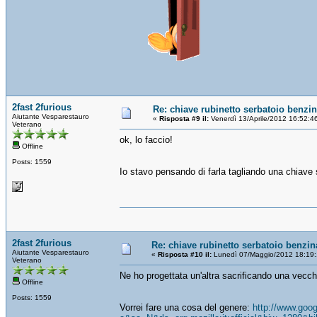
2fast 2furious
Re: chiave rubinetto serbatoio benzi
Aiutante Vesparestauro
«
Risposta #9 il:
Venerdì 13/Aprile/2012 16:52:4
Veterano
ok, lo faccio!
Offline
Posts: 1559
Io stavo pensando di farla tagliando una chiave 
2fast 2furious
Re: chiave rubinetto serbatoio benzin
Aiutante Vesparestauro
«
Risposta #10 il:
Lunedì 07/Maggio/2012 18:19:
Veterano
Ne ho progettata un'altra sacrificando una vecc
Offline
Posts: 1559
Vorrei fare una cosa del genere:
http://www.goo