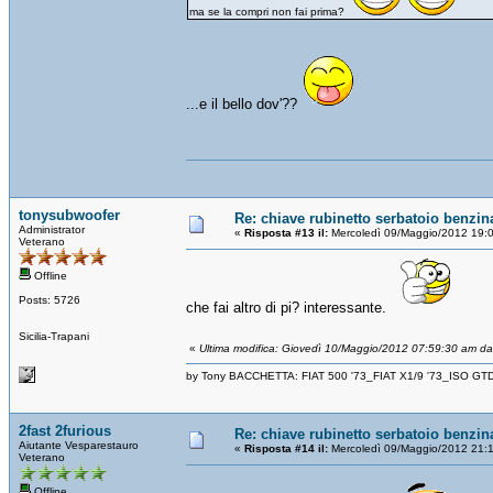
ma se la compri non fai prima?
...e il bello dov'??
tonysubwoofer
Re: chiave rubinetto serbatoio benzin
Administrator
«
Risposta #13 il:
Mercoledì 09/Maggio/2012 19:
Veterano
Offline
Posts: 5726
che fai altro di pi? interessante.
Sicilia-Trapani
«
Ultima modifica: Giovedì 10/Maggio/2012 07:59:30 am d
by Tony BACCHETTA: FIAT 500 '73_FIAT X1/9 '73_ISO GT
2fast 2furious
Re: chiave rubinetto serbatoio benzin
Aiutante Vesparestauro
«
Risposta #14 il:
Mercoledì 09/Maggio/2012 21:
Veterano
Offline