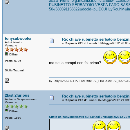
a&sa=N&rls=org.mozilla:it:official&biw=1280&
RUBINETTO-SERBATOIO-VESPA-FARO-BASS
50-/380391158822&docid=pLID6UHLyRcuhM&img
tonysubwoofer
Re: chiave rubinetto serbatoio benzin
Administrator
«
Risposta #11 il:
Lunedì 07/Maggio/2012 20:05:
Veterano
Offline
Posts: 5726
ma se la compri non fai prima?
Sicilia-Trapani
by Tony BACCHETTA: FIAT 500 '73_FIAT X1/9 '73_ISO GT
2fast 2furious
Re: chiave rubinetto serbatoio benzin
Aiutante Vesparestauro
«
Risposta #12 il:
Lunedì 07/Maggio/2012 21:09:
Veterano
Offline
Citato da: tonysubwoofer su Lunedì 07/Maggio/2012 20:
Posts: 1559