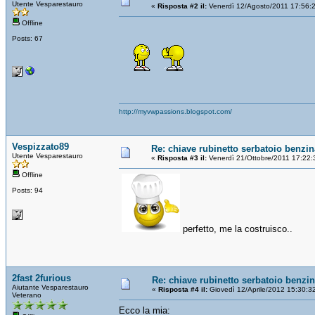
Utente Vesparestauro
«
Risposta #2 il:
Venerdì 12/Agosto/2011 17:56:
Offline
Posts: 67
http://myvwpassions.blogspot.com/
Vespizzato89
Re: chiave rubinetto serbatoio benzin
Utente Vesparestauro
«
Risposta #3 il:
Venerdì 21/Ottobre/2011 17:22:
Offline
Posts: 94
perfetto, me la costruisco..
2fast 2furious
Re: chiave rubinetto serbatoio benzi
Aiutante Vesparestauro
«
Risposta #4 il:
Giovedì 12/Aprile/2012 15:30:3
Veterano
Ecco la mia: