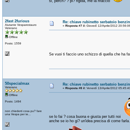
si, perch? ? pi? rigida, me la rifaccio
2fast 2furious
Re: chiave rubinetto serbatoio benzi
Aiutante Vesparestauro
«
Risposta #7 il:
Giovedì 12/Aprile/2012 20:56:0
Veterano
Offline
Posts: 1559
Se vuoi ti faccio uno schizzo di quella che ha fat
50specialmax
Re: chiave rubinetto serbatoio benzi
Veterano
«
Risposta #8 il:
Venerdì 13/Aprile/2012 05:45:4
Offline
Posts: 1494
non chiederti cosa pu? fare
una Vespa per te...
se lo fai ? cosa buona e giusta per tutti noi
anche se io ho gi? un'idea precisa di come farla.