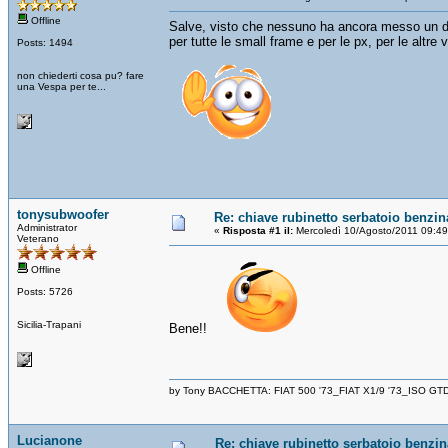
Offline
Salve, visto che nessuno ha ancora messo un di
per tutte le small frame e per le px, per le altre 
Posts: 1494
non chiederti cosa pu? fare
una Vespa per te...
tonysubwoofer
Re: chiave rubinetto serbatoio benzin
Administrator
«
Risposta #1 il:
Mercoledì 10/Agosto/2011 09:49
Veterano
Offline
Posts: 5726
Sicilia-Trapani
Bene!!
by Tony BACCHETTA: FIAT 500 '73_FIAT X1/9 '73_ISO GT
Lucianone
Re: chiave rubinetto serbatoio benzin