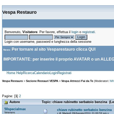
Vespa Restauro
Benvenuto,
Visitatore
. Per favore, effettua il
login
o
registrati
.
Login con username, password e lunghezza della sessione
Per tornare al sito Vesparestauro clicca
QUI
News
:
IMPORTANTE: per inserire il proprio AVATAR o un ALLE
Home
Help
Ricerca
Calendario
Login
Registrati
Vespa Restauro
>
Sezione Restauri VESPA
>
Vespa Attrezzi Fai da Te
(Moderatori:
NI
Pagine: [
1
]
2
Autore
Topic: chiave rubinetto serbatoio benzina (Le
50specialmax
chiave rubinetto serbatoio benzina
Veterano
«
il:
Martedì 09/Agosto/2011 21:00:53 pm »