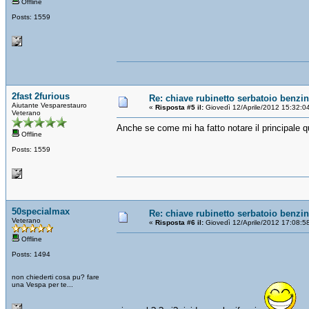
Offline
Posts: 1559
2fast 2furious
Re: chiave rubinetto serbatoio benzi
Aiutante Vesparestauro
«
Risposta #5 il:
Giovedì 12/Aprile/2012 15:32:0
Veterano
Anche se come mi ha fatto notare il principale qu
Offline
Posts: 1559
50specialmax
Re: chiave rubinetto serbatoio benzi
Veterano
«
Risposta #6 il:
Giovedì 12/Aprile/2012 17:08:5
Offline
Posts: 1494
non chiederti cosa pu? fare
una Vespa per te...