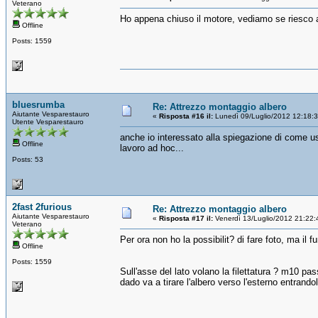
Veterano
Ho appena chiuso il motore, vediamo se riesco a 
Offline
Posts: 1559
bluesrumba
Re: Attrezzo montaggio albero
Aiutante Vesparestauro
«
Risposta #16 il:
Lunedì 09/Luglio/2012 12:18:
Utente Vesparestauro
anche io interessato alla spiegazione di come usa
Offline
lavoro ad hoc...
Posts: 53
2fast 2furious
Re: Attrezzo montaggio albero
Aiutante Vesparestauro
«
Risposta #17 il:
Venerdì 13/Luglio/2012 21:22:
Veterano
Per ora non ho la possibilit? di fare foto, ma il
Offline
Posts: 1559
Sull'asse del lato volano la filettatura ? m10 pa
dado va a tirare l'albero verso l'esterno entrand