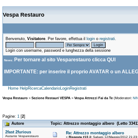
Vespa Restauro
Benvenuto,
Visitatore
. Per favore, effettua il
login
o
registrati
.
Login con username, password e lunghezza della sessione
Per tornare al sito Vesparestauro clicca
QUI
News
:
IMPORTANTE: per inserire il proprio AVATAR o un ALLE
Home
Help
Ricerca
Calendario
Login
Registrati
Vespa Restauro
>
Sezione Restauri VESPA
>
Vespa Attrezzi Fai da Te
(Moderatori:
NI
Pagine:
1
[
2
]
Autore
Topic: Attrezzo montaggio albero (Letto 33411
2fast 2furious
Re: Attrezzo montaggio albero
Aiutante Vesparestauro
«
Risposta #15 il:
Sabato 12/Maggio/2012 21:23