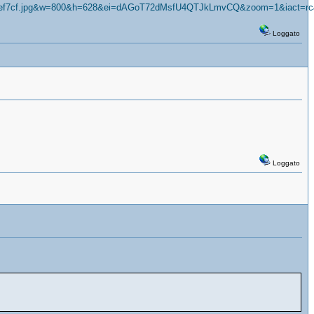
c63def7cf.jpg&w=800&h=628&ei=dAGoT72dMsfU4QTJkLmvCQ&zoom=1&iact=rc
Loggato
Loggato