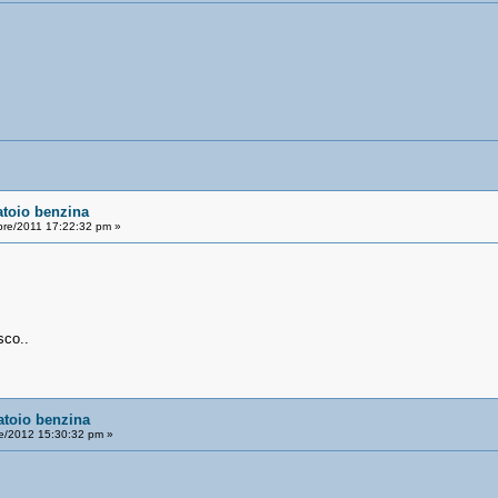
atoio benzina
bre/2011 17:22:32 pm »
sco..
atoio benzina
le/2012 15:30:32 pm »