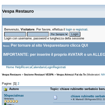
Vespa Restauro
Benvenuto,
Visitatore
. Per favore, effettua il
login
o
registrati
.
Login con username, password e lunghezza della sessione
Per tornare al sito Vesparestauro clicca
QUI
News
:
IMPORTANTE: per inserire il proprio AVATAR o un ALLE
Home
Help
Ricerca
Calendario
Login
Registrati
Vespa Restauro
>
Sezione Restauri VESPA
>
Vespa Attrezzi Fai da Te
(Moderatori:
NI
Pagine: [
1
]
2
Autore
Topic: chiave rubinetto serbatoio ben
50specialmax
chiave rubinetto serbat
Veterano
«
il:
Martedì 09/Agosto/2011 2
Offline