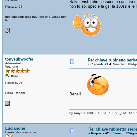
Salve, visto che nessuno ha ancora mes
non lo so, specie la gs, la 180ss e le r
Posts: 1494
non chiederti cosa pu? fare una Vespa per
te...
tonysubwoofer
Re: chiave rubinetto serb
Administrator
«
Risposta #1 il:
Mercoledì 10/Ag
Veterano
Offline
Posts: 5726
Sicilia-Trapani
Bene!!
by Tony BACCHETTA: FIAT 500 '73_FIAT X1/9
Lucianone
Re: chiave rubinetto serb
Utente Vesparestauro
«
Risposta #2 il:
Venerdì 12/Agos