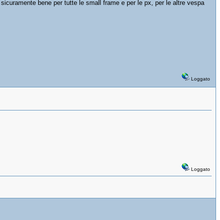
icuramente bene per tutte le small frame e per le px, per le altre vespa
Loggato
Loggato