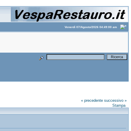
Venerdì 07/Agosto/2026 04:49:00 am
« precedente
successivo »
Stampa