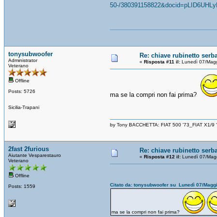
50-/380391158822&docid=pLID6UHLy
tonysubwoofer
Re: chiave rubinetto serb
Administrator
«
Risposta #11 il:
Lunedì 07/Magg
Veterano
Offline
Posts: 5726
ma se la compri non fai prima?
Sicilia-Trapani
by Tony BACCHETTA: FIAT 500 '73_FIAT X1/9
2fast 2furious
Re: chiave rubinetto serb
Aiutante Vesparestauro
«
Risposta #12 il:
Lunedì 07/Magg
Veterano
Offline
Citato da: tonysubwoofer su Lunedì 07/Magg
Posts: 1559
ma se la compri non fai prima?