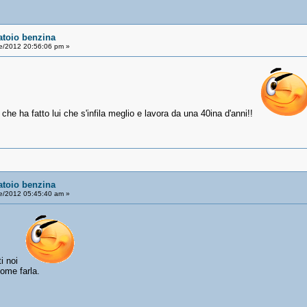
atoio benzina
le/2012 20:56:06 pm »
 che ha fatto lui che s'infila meglio e lavora da una 40ina d'anni!!
atoio benzina
le/2012 05:45:40 am »
ti noi
come farla.