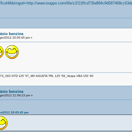
RcuhM&imgurl=http://www.iouppo.com/life/z2/21ffcd73fa884c9d587468c
atoio benzina
io/2012 20:05:45 pm »
 '73_ISO GTD 125 '57_MV AGUSTA TRL 125 '59_Vespa VBA 150 '60
atoio benzina
io/2012 21:09:23 pm »
io/2012 20:05:45 pm