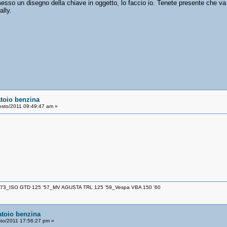
so un disegno della chiave in oggetto, lo faccio io. Tenete presente che va s
ally.
atoio benzina
osto/2011 09:49:47 am »
 '73_ISO GTD 125 '57_MV AGUSTA TRL 125 '59_Vespa VBA 150 '60
atoio benzina
to/2011 17:56:27 pm »