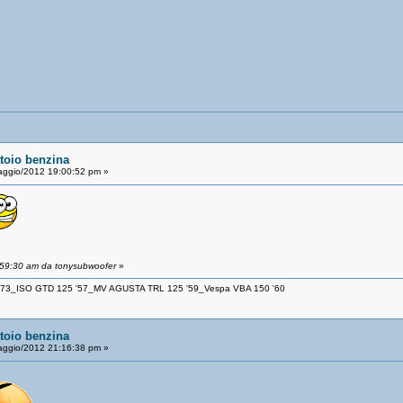
atoio benzina
aggio/2012 19:00:52 pm »
:59:30 am da tonysubwoofer
»
 '73_ISO GTD 125 '57_MV AGUSTA TRL 125 '59_Vespa VBA 150 '60
atoio benzina
aggio/2012 21:16:38 pm »