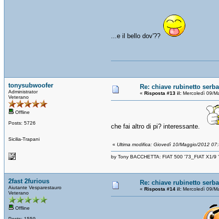
...e il bello dov'??
tonysubwoofer
Re: chiave rubinetto serb
Administrator
«
Risposta #13 il:
Mercoledì 09/M
Veterano
Offline
Posts: 5726
che fai altro di pi? interessante.
Sicilia-Trapani
«
Ultima modifica: Giovedì 10/Maggio/2012 07
by Tony BACCHETTA: FIAT 500 '73_FIAT X1/9
2fast 2furious
Re: chiave rubinetto serb
Aiutante Vesparestauro
«
Risposta #14 il:
Mercoledì 09/M
Veterano
Offline
Posts: 1559