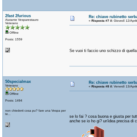
2fast 2furious
Re: chiave rubinetto serb
Aiutante Vesparestauro
«
Risposta #7 il:
Giovedì 12/Apri
Veterano
Offline
Posts: 1559
Se vuoi ti faccio uno schizzo di quella
50specialmax
Re: chiave rubinetto serb
Veterano
«
Risposta #8 il:
Venerdì 13/Apri
Offline
Posts: 1494
non chiederti cosa pu? fare una Vespa per
te...
se lo fai ? cosa buona e giusta per tut
anche se io ho gi? un'idea precisa di 