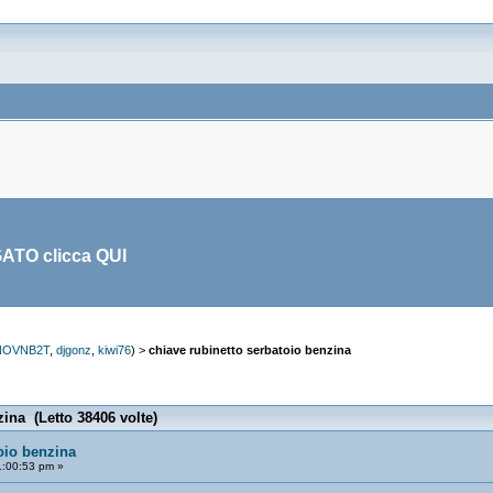
GATO clicca
QUI
NOVNB2T
,
djgonz
,
kiwi76
) >
chiave rubinetto serbatoio benzina
zina (Letto 38406 volte)
oio benzina
1:00:53 pm »