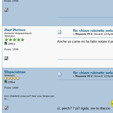
Posts: 1559
2fast 2furious
Re: chiave rubinetto serb
Aiutante Vesparestauro
«
Risposta #5 il:
Giovedì 12/Apri
Veterano
Anche se come mi ha fatto notare il pri
Offline
Posts: 1559
50specialmax
Re: chiave rubinetto serb
Veterano
«
Risposta #6 il:
Giovedì 12/Apri
Offline
Posts: 1494
non chiederti cosa pu? fare una Vespa per
te...
si, perch? ? pi? rigida, me la rifaccio