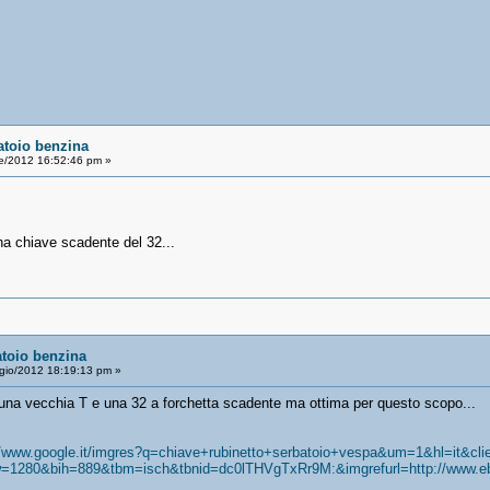
atoio benzina
le/2012 16:52:46 pm »
na chiave scadente del 32...
atoio benzina
io/2012 18:19:13 pm »
o una vecchia T e una 32 a forchetta scadente ma ottima per questo scopo...
//www.google.it/imgres?q=chiave+rubinetto+serbatoio+vespa&um=1&hl=it&clie
l&biw=1280&bih=889&tbm=isch&tbnid=dc0lTHVgTxRr9M:&imgrefurl=http:/