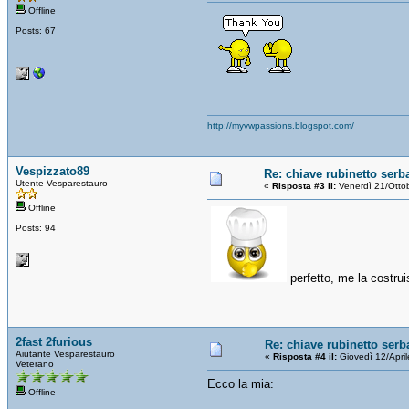
Offline
Posts: 67
http://myvwpassions.blogspot.com/
Vespizzato89
Re: chiave rubinetto serb
Utente Vesparestauro
«
Risposta #3 il:
Venerdì 21/Otto
Offline
Posts: 94
perfetto, me la costrui
2fast 2furious
Re: chiave rubinetto serb
Aiutante Vesparestauro
«
Risposta #4 il:
Giovedì 12/Apri
Veterano
Ecco la mia:
Offline