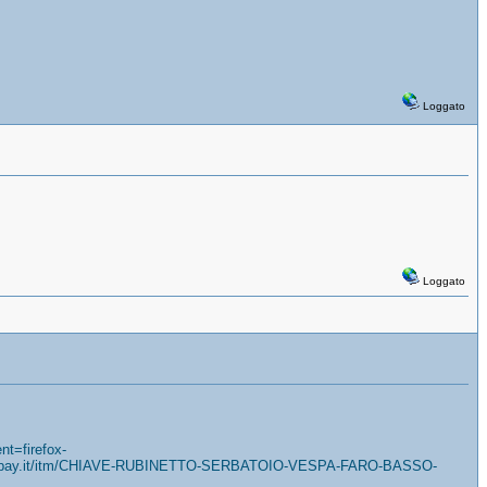
Loggato
Loggato
nt=firefox-
/www.ebay.it/itm/CHIAVE-RUBINETTO-SERBATOIO-VESPA-FARO-BASSO-