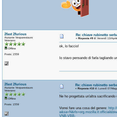
2fast 2furious
Re: chiave rubinetto serb
Aiutante Vesparestauro
«
Risposta #9 il:
Venerdì 13/Apri
Veterano
ok, lo faccio!
Offline
Posts: 1559
Io stavo pensando di farla tagliando u
2fast 2furious
Re: chiave rubinetto serb
Aiutante Vesparestauro
«
Risposta #10 il:
Lunedì 07/Magg
Veterano
Ne ho progettata un'altra sacrificand
Offline
Posts: 1559
Vorrei fare una cosa del genere:
http:
a&sa=N&rls=org.mozilla:it:officia
VNB-VBB-