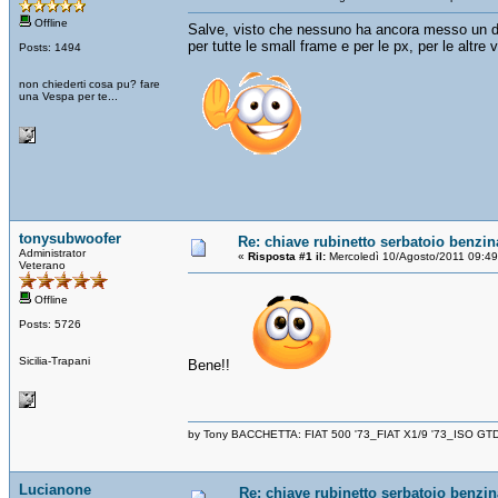
Offline
Salve, visto che nessuno ha ancora messo un di
per tutte le small frame e per le px, per le altre 
Posts: 1494
non chiederti cosa pu? fare
una Vespa per te...
tonysubwoofer
Re: chiave rubinetto serbatoio benzin
Administrator
«
Risposta #1 il:
Mercoledì 10/Agosto/2011 09:49
Veterano
Offline
Posts: 5726
Sicilia-Trapani
Bene!!
by Tony BACCHETTA: FIAT 500 '73_FIAT X1/9 '73_ISO GT
Lucianone
Re: chiave rubinetto serbatoio benzin