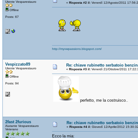
Utente Vesparestauro
«
Risposta #2 il:
Venerdì 12/Agosto/2011 17:56:
Offline
Posts: 67
http://myvwpassions.blogspot.com/
Vespizzato89
Re: chiave rubinetto serbatoio benzin
Utente Vesparestauro
«
Risposta #3 il:
Venerdì 21/Ottobre/2011 17:22:
Offline
Posts: 94
perfetto, me la costruisco..
2fast 2furious
Re: chiave rubinetto serbatoio benzi
Aiutante Vesparestauro
«
Risposta #4 il:
Giovedì 12/Aprile/2012 15:30:3
Veterano
Ecco la mia: