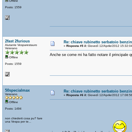
Offline
Posts: 1559
2fast 2furious
Re: chiave rubinetto serbatoio benzi
Aiutante Vesparestauro
«
Risposta #5 il:
Giovedì 12/Aprile/2012 15:32:0
Veterano
Anche se come mi ha fatto notare il principale qu
Offline
Posts: 1559
50specialmax
Re: chiave rubinetto serbatoio benzi
Veterano
«
Risposta #6 il:
Giovedì 12/Aprile/2012 17:08:5
Offline
Posts: 1494
non chiederti cosa pu? fare
una Vespa per te...