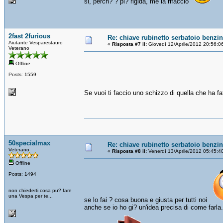
si, perch? ? pi? rigida, me la rifaccio
2fast 2furious
Re: chiave rubinetto serbatoio benzi
Aiutante Vesparestauro
«
Risposta #7 il:
Giovedì 12/Aprile/2012 20:56:0
Veterano
Offline
Posts: 1559
Se vuoi ti faccio uno schizzo di quella che ha fat
50specialmax
Re: chiave rubinetto serbatoio benzi
Veterano
«
Risposta #8 il:
Venerdì 13/Aprile/2012 05:45:4
Offline
Posts: 1494
non chiederti cosa pu? fare
una Vespa per te...
se lo fai ? cosa buona e giusta per tutti noi
anche se io ho gi? un'idea precisa di come farla.