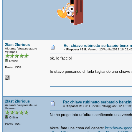
2fast 2furious
Re: chiave rubinetto serbatoio benzi
Aiutante Vesparestauro
«
Risposta #9 il:
Venerdì 13/Aprile/2012 16:52:4
Veterano
ok, lo faccio!
Offline
Posts: 1559
Io stavo pensando di farla tagliando una chiave 
2fast 2furious
Re: chiave rubinetto serbatoio benzin
Aiutante Vesparestauro
«
Risposta #10 il:
Lunedì 07/Maggio/2012 18:19:
Veterano
Ne ho progettata un'altra sacrificando una vecc
Offline
Posts: 1559
Vorrei fare una cosa del genere:
http://www.goo