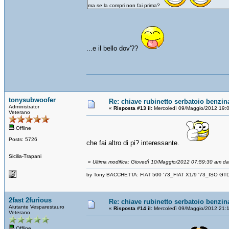
ma se la compri non fai prima?
...e il bello dov'??
tonysubwoofer
Re: chiave rubinetto serbatoio benzin
Administrator
«
Risposta #13 il:
Mercoledì 09/Maggio/2012 19:
Veterano
Offline
Posts: 5726
che fai altro di pi? interessante.
Sicilia-Trapani
«
Ultima modifica: Giovedì 10/Maggio/2012 07:59:30 am d
by Tony BACCHETTA: FIAT 500 '73_FIAT X1/9 '73_ISO GT
2fast 2furious
Re: chiave rubinetto serbatoio benzin
Aiutante Vesparestauro
«
Risposta #14 il:
Mercoledì 09/Maggio/2012 21:
Veterano
Offline