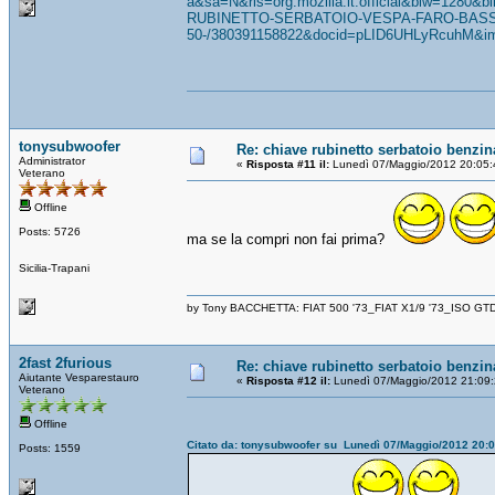
a&sa=N&rls=org.mozilla:it:official&biw=1280&
RUBINETTO-SERBATOIO-VESPA-FARO-BASS
50-/380391158822&docid=pLID6UHLyRcuhM&img
tonysubwoofer
Re: chiave rubinetto serbatoio benzin
Administrator
«
Risposta #11 il:
Lunedì 07/Maggio/2012 20:05:
Veterano
Offline
Posts: 5726
ma se la compri non fai prima?
Sicilia-Trapani
by Tony BACCHETTA: FIAT 500 '73_FIAT X1/9 '73_ISO GT
2fast 2furious
Re: chiave rubinetto serbatoio benzin
Aiutante Vesparestauro
«
Risposta #12 il:
Lunedì 07/Maggio/2012 21:09:
Veterano
Offline
Citato da: tonysubwoofer su Lunedì 07/Maggio/2012 20:
Posts: 1559