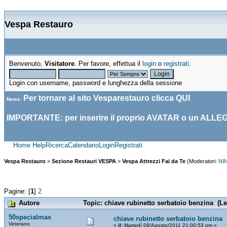
Vespa Restauro
Benvenuto,
Visitatore
. Per favore, effettua il
login
o
registrati
.
Login con username, password e lunghezza della sessione
Per tornare al sito Vesparestauro clicca
QUI
News
:
IMPORTANTE: per inserire il proprio AVATAR o un ALLE
Home
Help
Ricerca
Calendario
Login
Registrati
Vespa Restauro
>
Sezione Restauri VESPA
>
Vespa Attrezzi Fai da Te
(Moderatori:
NI
Pagine: [
1
]
2
Autore
Topic: chiave rubinetto serbatoio benzina (Le
50specialmax
chiave rubinetto serbatoio benzina
Veterano
«
il:
Martedì 09/Agosto/2011 21:00:53 pm »