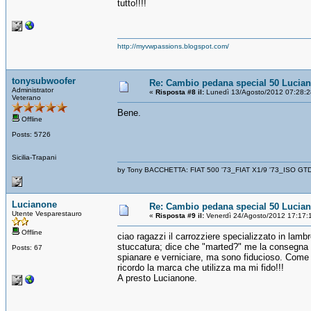
tutto!!!!
http://myvwpassions.blogspot.com/
tonysubwoofer
Re: Cambio pedana special 50 Lucia
Administrator
«
Risposta #8 il:
Lunedì 13/Agosto/2012 07:28:2
Veterano
Bene.
Offline
Posts: 5726
Sicilia-Trapani
by Tony BACCHETTA: FIAT 500 '73_FIAT X1/9 '73_ISO GT
Lucianone
Re: Cambio pedana special 50 Lucia
Utente Vesparestauro
«
Risposta #9 il:
Venerdì 24/Agosto/2012 17:17:
Offline
ciao ragazzi il carrozziere specializzato in lam
stuccatura; dice che "marted?" me la consegna m
Posts: 67
spianare e verniciare, ma sono fiducioso. Come 
ricordo la marca che utilizza ma mi fido!!!
A presto Lucianone.