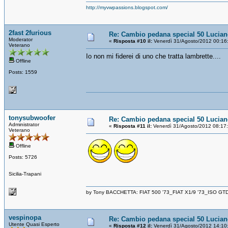
http://myvwpassions.blogspot.com/
2fast 2furious
Re: Cambio pedana special 50 Lucia
Moderator
«
Risposta #10 il:
Venerdì 31/Agosto/2012 00:16
Veterano
Io non mi fiderei di uno che tratta lambrette....
Offline
Posts: 1559
tonysubwoofer
Re: Cambio pedana special 50 Lucia
Administrator
«
Risposta #11 il:
Venerdì 31/Agosto/2012 08:17
Veterano
Offline
Posts: 5726
Sicilia-Trapani
by Tony BACCHETTA: FIAT 500 '73_FIAT X1/9 '73_ISO GT
vespinopa
Re: Cambio pedana special 50 Lucia
Utente Quasi Esperto
«
Risposta #12 il:
Venerdì 31/Agosto/2012 14:10