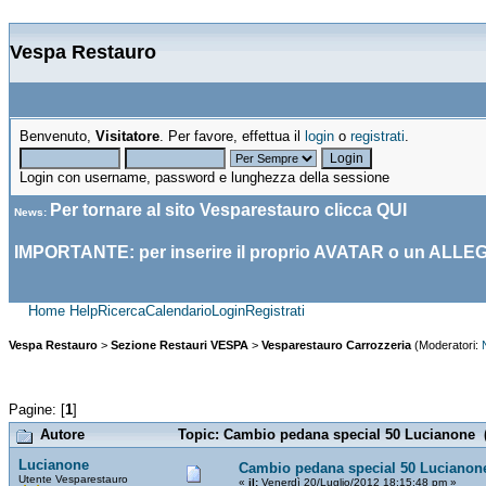
Vespa Restauro
Benvenuto,
Visitatore
. Per favore, effettua il
login
o
registrati
.
Login con username, password e lunghezza della sessione
Per tornare al sito Vesparestauro clicca
QUI
News
:
IMPORTANTE: per inserire il proprio AVATAR o un ALLE
Home
Help
Ricerca
Calendario
Login
Registrati
Vespa Restauro
>
Sezione Restauri VESPA
>
Vesparestauro Carrozzeria
(Moderatori:
Pagine: [
1
]
Autore
Topic: Cambio pedana special 50 Lucianone (
Lucianone
Cambio pedana special 50 Lucianon
Utente Vesparestauro
«
il:
Venerdì 20/Luglio/2012 18:15:48 pm »