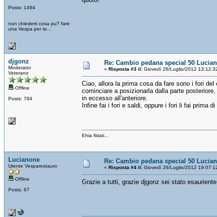
Posts: 1494
non chiederti cosa pu? fare
una Vespa per te...
djgonz
Re: Cambio pedana special 50 Lucia
Moderator
«
Risposta #3 il:
Giovedì 26/Luglio/2012 13:12:3
Veterano
Ciao, allora la prima cosa da fare sono i fori del
Offline
cominciare a posizionarla dalla parte posteriore,
in eccesso all'anteriore.
Posts: 784
Infine fai i fori e saldi, oppure i fori li fai prima d
Ehia fidati...
Lucianone
Re: Cambio pedana special 50 Lucia
Utente Vesparestauro
«
Risposta #4 il:
Giovedì 26/Luglio/2012 19:07:1
Offline
Grazie a tutti, grazie djgonz sei stato esaurien
Posts: 67