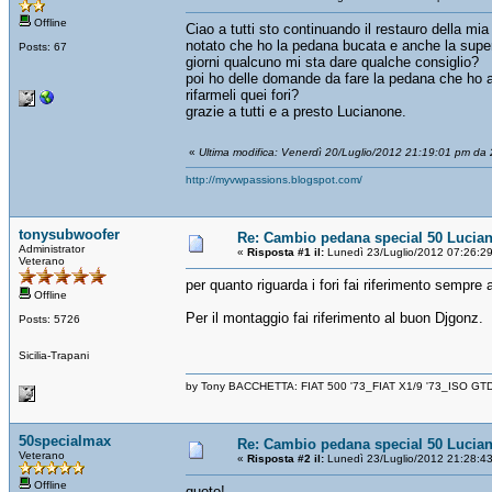
Offline
Ciao a tutti sto continuando il restauro della mi
notato che ho la pedana bucata e anche la super
Posts: 67
giorni qualcuno mi sta dare qualche consiglio?
poi ho delle domande da fare la pedana che ho acq
rifarmeli quei fori?
grazie a tutti e a presto Lucianone.
«
Ultima modifica: Venerdì 20/Luglio/2012 21:19:01 pm da 2
http://myvwpassions.blogspot.com/
tonysubwoofer
Re: Cambio pedana special 50 Lucia
Administrator
«
Risposta #1 il:
Lunedì 23/Luglio/2012 07:26:2
Veterano
per quanto riguarda i fori fai riferimento sempre
Offline
Per il montaggio fai riferimento al buon Djgonz.
Posts: 5726
Sicilia-Trapani
by Tony BACCHETTA: FIAT 500 '73_FIAT X1/9 '73_ISO GT
50specialmax
Re: Cambio pedana special 50 Lucia
Veterano
«
Risposta #2 il:
Lunedì 23/Luglio/2012 21:28:4
Offline
quoto!