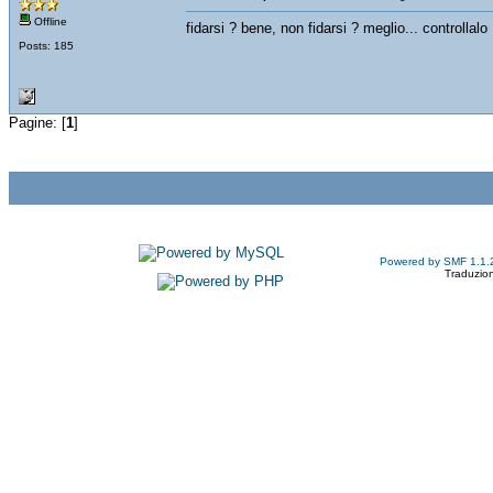
Offline
fidarsi ? bene, non fidarsi ? meglio... controllalo
Posts: 185
Pagine: [
1
]
Powered by SMF 1.1.
Traduzion