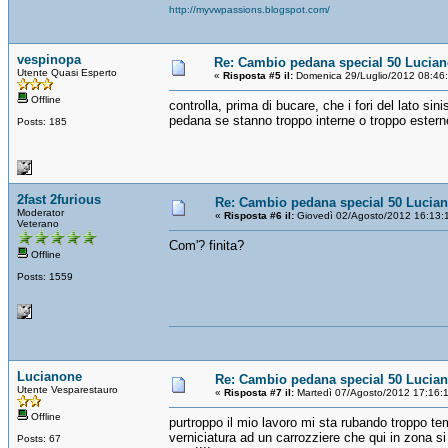
http://myvwpassions.blogspot.com/
vespinopa
Re: Cambio pedana special 50 Lucia
Utente Quasi Esperto
«
Risposta #5 il:
Domenica 29/Luglio/2012 08:46
Offline
controlla, prima di bucare, che i fori del lato si
pedana se stanno troppo interne o troppo estern
Posts: 185
2fast 2furious
Re: Cambio pedana special 50 Lucia
Moderator
«
Risposta #6 il:
Giovedì 02/Agosto/2012 16:13:
Veterano
Com'? finita?
Offline
Posts: 1559
Lucianone
Re: Cambio pedana special 50 Lucia
Utente Vesparestauro
«
Risposta #7 il:
Martedì 07/Agosto/2012 17:16:
Offline
purtroppo il mio lavoro mi sta rubando troppo te
verniciatura ad un carrozziere che qui in zona si
Posts: 67