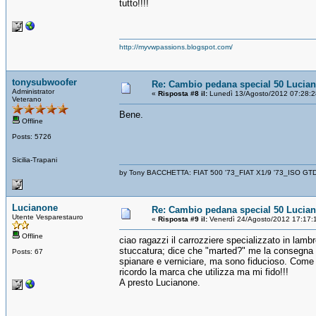
tutto!!!!
http://myvwpassions.blogspot.com/
tonysubwoofer
Re: Cambio pedana special 50 Lucia
Administrator
«
Risposta #8 il:
Lunedì 13/Agosto/2012 07:28:2
Veterano
Bene.
Offline
Posts: 5726
Sicilia-Trapani
by Tony BACCHETTA: FIAT 500 '73_FIAT X1/9 '73_ISO GT
Lucianone
Re: Cambio pedana special 50 Lucia
Utente Vesparestauro
«
Risposta #9 il:
Venerdì 24/Agosto/2012 17:17:
Offline
ciao ragazzi il carrozziere specializzato in lam
stuccatura; dice che "marted?" me la consegna m
Posts: 67
spianare e verniciare, ma sono fiducioso. Come 
ricordo la marca che utilizza ma mi fido!!!
A presto Lucianone.