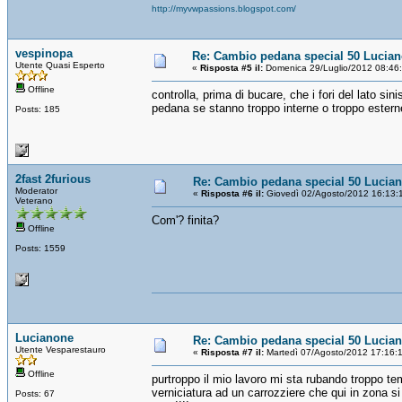
http://myvwpassions.blogspot.com/
vespinopa
Re: Cambio pedana special 50 Lucia
Utente Quasi Esperto
«
Risposta #5 il:
Domenica 29/Luglio/2012 08:46
Offline
controlla, prima di bucare, che i fori del lato si
pedana se stanno troppo interne o troppo estern
Posts: 185
2fast 2furious
Re: Cambio pedana special 50 Lucia
Moderator
«
Risposta #6 il:
Giovedì 02/Agosto/2012 16:13:
Veterano
Com'? finita?
Offline
Posts: 1559
Lucianone
Re: Cambio pedana special 50 Lucia
Utente Vesparestauro
«
Risposta #7 il:
Martedì 07/Agosto/2012 17:16:
Offline
purtroppo il mio lavoro mi sta rubando troppo te
verniciatura ad un carrozziere che qui in zona si
Posts: 67