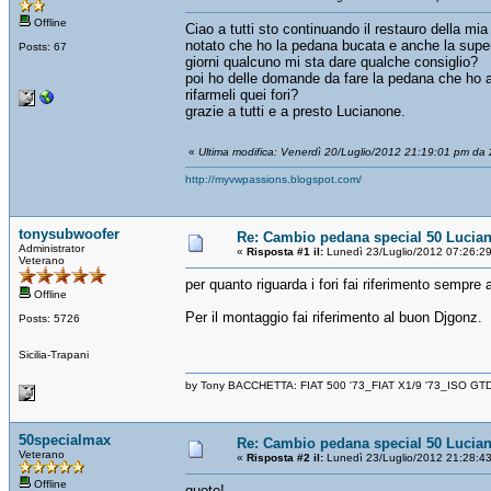
Offline
Ciao a tutti sto continuando il restauro della mi
notato che ho la pedana bucata e anche la super
Posts: 67
giorni qualcuno mi sta dare qualche consiglio?
poi ho delle domande da fare la pedana che ho acq
rifarmeli quei fori?
grazie a tutti e a presto Lucianone.
«
Ultima modifica: Venerdì 20/Luglio/2012 21:19:01 pm da 2
http://myvwpassions.blogspot.com/
tonysubwoofer
Re: Cambio pedana special 50 Lucia
Administrator
«
Risposta #1 il:
Lunedì 23/Luglio/2012 07:26:2
Veterano
per quanto riguarda i fori fai riferimento sempre
Offline
Per il montaggio fai riferimento al buon Djgonz.
Posts: 5726
Sicilia-Trapani
by Tony BACCHETTA: FIAT 500 '73_FIAT X1/9 '73_ISO GT
50specialmax
Re: Cambio pedana special 50 Lucia
Veterano
«
Risposta #2 il:
Lunedì 23/Luglio/2012 21:28:4
Offline
quoto!