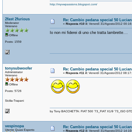
http://myvwpassions.blogspot.com/
2fast 2furious
Re: Cambio pedana special 50 Lucia
Moderator
«
Risposta #10 il:
Venerdì 31/Agosto/2012 00:16
Veterano
Io non mi fiderei di uno che tratta lambrette....
Offline
Posts: 1559
tonysubwoofer
Re: Cambio pedana special 50 Lucia
Administrator
«
Risposta #11 il:
Venerdì 31/Agosto/2012 08:17
Veterano
Offline
Posts: 5726
Sicilia-Trapani
by Tony BACCHETTA: FIAT 500 '73_FIAT X1/9 '73_ISO GT
vespinopa
Re: Cambio pedana special 50 Lucia
Utente Quasi Esperto
«
Risposta #12 il:
Venerdì 31/Agosto/2012 14:10