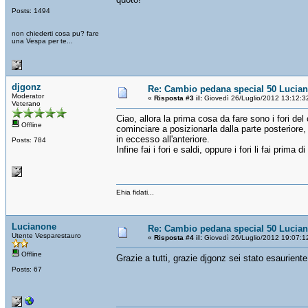
Posts: 1494
non chiederti cosa pu? fare
una Vespa per te...
djgonz
Re: Cambio pedana special 50 Lucia
Moderator
«
Risposta #3 il:
Giovedì 26/Luglio/2012 13:12:3
Veterano
Ciao, allora la prima cosa da fare sono i fori del
Offline
cominciare a posizionarla dalla parte posteriore,
in eccesso all'anteriore.
Posts: 784
Infine fai i fori e saldi, oppure i fori li fai prima d
Ehia fidati...
Lucianone
Re: Cambio pedana special 50 Lucia
Utente Vesparestauro
«
Risposta #4 il:
Giovedì 26/Luglio/2012 19:07:1
Offline
Grazie a tutti, grazie djgonz sei stato esaurien
Posts: 67