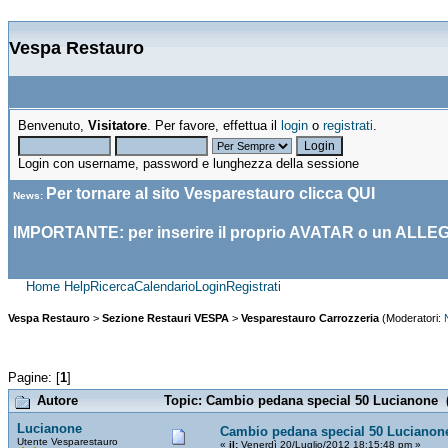
Vespa Restauro
Benvenuto,
Visitatore
. Per favore, effettua il
login
o
registrati
.
Login con username, password e lunghezza della sessione
Per tornare al sito Vesparestauro clicca
QUI
News
:
IMPORTANTE: per inserire il proprio AVATAR o un ALLE
Home
Help
Ricerca
Calendario
Login
Registrati
Vespa Restauro
>
Sezione Restauri VESPA
>
Vesparestauro Carrozzeria
(Moderatori:
Pagine: [
1
]
Autore
Topic: Cambio pedana special 50 Lucianone (
Lucianone
Cambio pedana special 50 Lucianon
Utente Vesparestauro
«
il:
Venerdì 20/Luglio/2012 18:15:48 pm »