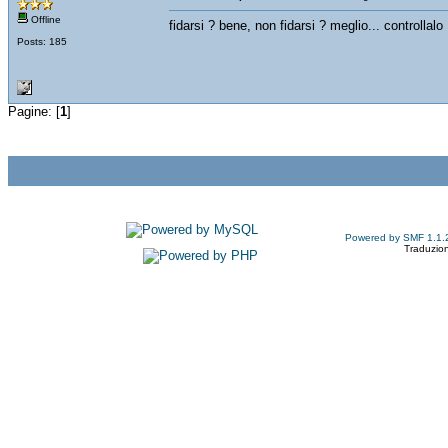
Offline
fidarsi ? bene, non fidarsi ? meglio... controllalo
Posts: 185
Pagine: [
1
]
Powered by SMF 1.1.
Traduzion