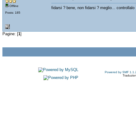
Offline
fidarsi ? bene, non fidarsi ? meglio... controllalo
Posts: 185
Pagine: [
1
]
Powered by SMF 1.1.
Traduzion