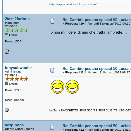
http://myvwpassions.blogspot.com/
2fast 2furious
Re: Cambio pedana special 50 Lucia
Moderator
«
Risposta #10 il:
Venerdì 31/Agosto/2012 00:16
Veterano
Io non mi fiderei di uno che tratta lambrette....
Offline
Posts: 1559
tonysubwoofer
Re: Cambio pedana special 50 Lucia
Administrator
«
Risposta #11 il:
Venerdì 31/Agosto/2012 08:17
Veterano
Offline
Posts: 5726
Sicilia-Trapani
by Tony BACCHETTA: FIAT 500 '73_FIAT X1/9 '73_ISO GT
vespinopa
Re: Cambio pedana special 50 Lucia
Utente Quasi Esperto
«
Risposta #12 il:
Venerdì 31/Agosto/2012 14:10