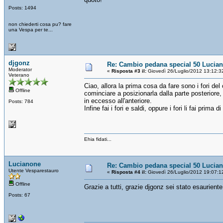
Posts: 1494
non chiederti cosa pu? fare
una Vespa per te...
djgonz
Re: Cambio pedana special 50 Lucia
Moderator
«
Risposta #3 il:
Giovedì 26/Luglio/2012 13:12:3
Veterano
Ciao, allora la prima cosa da fare sono i fori del
Offline
cominciare a posizionarla dalla parte posteriore,
in eccesso all'anteriore.
Posts: 784
Infine fai i fori e saldi, oppure i fori li fai prima d
Ehia fidati...
Lucianone
Re: Cambio pedana special 50 Lucia
Utente Vesparestauro
«
Risposta #4 il:
Giovedì 26/Luglio/2012 19:07:1
Offline
Grazie a tutti, grazie djgonz sei stato esaurien
Posts: 67