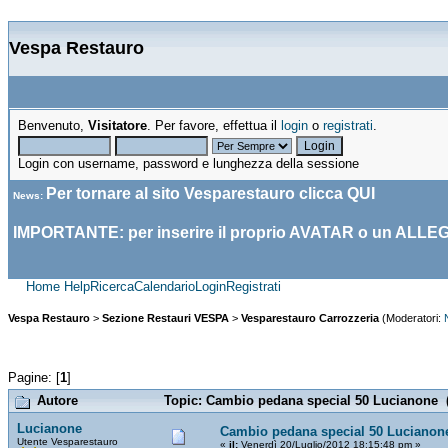
Vespa Restauro
Benvenuto,
Visitatore
. Per favore, effettua il
login
o
registrati
.
Login con username, password e lunghezza della sessione
Per tornare al sito Vesparestauro clicca
QUI
News
:
IMPORTANTE: per inserire il proprio AVATAR o un ALLE
Home
Help
Ricerca
Calendario
Login
Registrati
Vespa Restauro
>
Sezione Restauri VESPA
>
Vesparestauro Carrozzeria
(Moderatori:
Pagine: [
1
]
Autore
Topic: Cambio pedana special 50 Lucianone (
Lucianone
Cambio pedana special 50 Lucianon
Utente Vesparestauro
«
il:
Venerdì 20/Luglio/2012 18:15:48 pm »