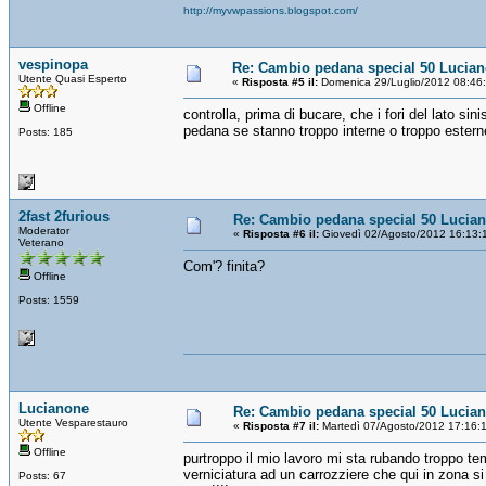
http://myvwpassions.blogspot.com/
vespinopa
Re: Cambio pedana special 50 Lucia
Utente Quasi Esperto
«
Risposta #5 il:
Domenica 29/Luglio/2012 08:46
Offline
controlla, prima di bucare, che i fori del lato si
pedana se stanno troppo interne o troppo estern
Posts: 185
2fast 2furious
Re: Cambio pedana special 50 Lucia
Moderator
«
Risposta #6 il:
Giovedì 02/Agosto/2012 16:13:
Veterano
Com'? finita?
Offline
Posts: 1559
Lucianone
Re: Cambio pedana special 50 Lucia
Utente Vesparestauro
«
Risposta #7 il:
Martedì 07/Agosto/2012 17:16:
Offline
purtroppo il mio lavoro mi sta rubando troppo te
verniciatura ad un carrozziere che qui in zona si
Posts: 67