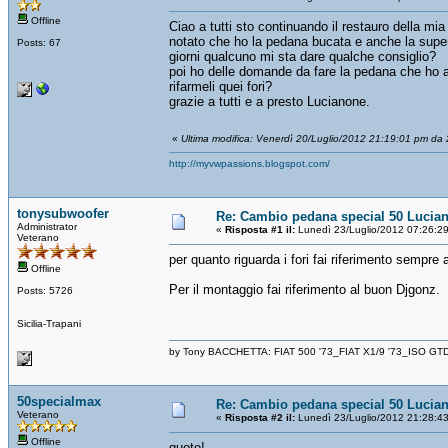
Offline
Ciao a tutti sto continuando il restauro della mi
notato che ho la pedana bucata e anche la super
Posts: 67
giorni qualcuno mi sta dare qualche consiglio?
poi ho delle domande da fare la pedana che ho acq
rifarmeli quei fori?
grazie a tutti e a presto Lucianone.
«
Ultima modifica: Venerdì 20/Luglio/2012 21:19:01 pm da 2
http://myvwpassions.blogspot.com/
tonysubwoofer
Re: Cambio pedana special 50 Lucia
Administrator
«
Risposta #1 il:
Lunedì 23/Luglio/2012 07:26:2
Veterano
per quanto riguarda i fori fai riferimento sempre
Offline
Per il montaggio fai riferimento al buon Djgonz.
Posts: 5726
Sicilia-Trapani
by Tony BACCHETTA: FIAT 500 '73_FIAT X1/9 '73_ISO GT
50specialmax
Re: Cambio pedana special 50 Lucia
Veterano
«
Risposta #2 il:
Lunedì 23/Luglio/2012 21:28:4
Offline
quoto!