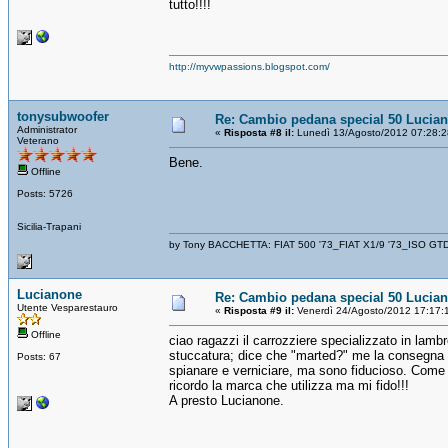
tutto!!!!
http://myvwpassions.blogspot.com/
tonysubwoofer
Re: Cambio pedana special 50 Lucia
Administrator
«
Risposta #8 il:
Lunedì 13/Agosto/2012 07:28:2
Veterano
Bene.
Offline
Posts: 5726
Sicilia-Trapani
by Tony BACCHETTA: FIAT 500 '73_FIAT X1/9 '73_ISO GT
Lucianone
Re: Cambio pedana special 50 Lucia
Utente Vesparestauro
«
Risposta #9 il:
Venerdì 24/Agosto/2012 17:17:
Offline
ciao ragazzi il carrozziere specializzato in lam
stuccatura; dice che "marted?" me la consegna m
Posts: 67
spianare e verniciare, ma sono fiducioso. Come 
ricordo la marca che utilizza ma mi fido!!!
A presto Lucianone.