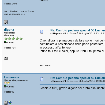
Posts: 1494
non chiederti cosa pu? fare
una Vespa per te...
djgonz
Re: Cambio pedana special 50 Lucia
Moderator
«
Risposta #3 il:
Giovedì 26/Luglio/2012 13:12:3
Veterano
Ciao, allora la prima cosa da fare sono i fori del
Offline
cominciare a posizionarla dalla parte posteriore,
in eccesso all'anteriore.
Posts: 784
Infine fai i fori e saldi, oppure i fori li fai prima d
Ehia fidati...
Lucianone
Re: Cambio pedana special 50 Lucia
Utente Vesparestauro
«
Risposta #4 il:
Giovedì 26/Luglio/2012 19:07:1
Offline
Grazie a tutti, grazie djgonz sei stato esaurien
Posts: 67