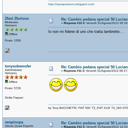
http://myvwpassions.blogspot.com/
2fast 2furious
Re: Cambio pedana special 50 Lucia
Moderator
«
Risposta #10 il:
Venerdì 31/Agosto/2012 00:16
Veterano
Io non mi fiderei di uno che tratta lambrette....
Offline
Posts: 1559
tonysubwoofer
Re: Cambio pedana special 50 Lucia
Administrator
«
Risposta #11 il:
Venerdì 31/Agosto/2012 08:17
Veterano
Offline
Posts: 5726
Sicilia-Trapani
by Tony BACCHETTA: FIAT 500 '73_FIAT X1/9 '73_ISO GT
vespinopa
Re: Cambio pedana special 50 Lucia
Utente Quasi Esperto
«
Risposta #12 il:
Venerdì 31/Agosto/2012 14:10