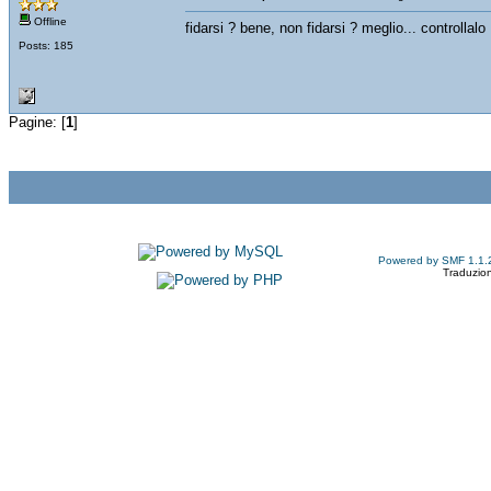
Offline
fidarsi ? bene, non fidarsi ? meglio... controllalo
Posts: 185
Pagine: [
1
]
Powered by SMF 1.1.
Traduzion