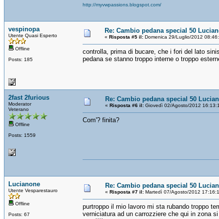
http://myvwpassions.blogspot.com/
vespinopa
Re: Cambio pedana special 50 Lucia
Utente Quasi Esperto
«
Risposta #5 il:
Domenica 29/Luglio/2012 08:46
Offline
controlla, prima di bucare, che i fori del lato si
pedana se stanno troppo interne o troppo estern
Posts: 185
2fast 2furious
Re: Cambio pedana special 50 Lucia
Moderator
«
Risposta #6 il:
Giovedì 02/Agosto/2012 16:13:
Veterano
Com'? finita?
Offline
Posts: 1559
Lucianone
Re: Cambio pedana special 50 Lucia
Utente Vesparestauro
«
Risposta #7 il:
Martedì 07/Agosto/2012 17:16:
Offline
purtroppo il mio lavoro mi sta rubando troppo te
verniciatura ad un carrozziere che qui in zona si
Posts: 67