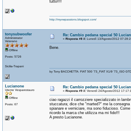
tutto!!!!
http://myvwpassions.blogspot.com/
tonysubwoofer
Re: Cambio pedana special 50 Lucia
Administrator
«
Risposta #8 il:
Lunedì 13/Agosto/2012 07:28:2
Veterano
Bene.
Offline
Posts: 5726
Sicilia-Trapani
by Tony BACCHETTA: FIAT 500 '73_FIAT X1/9 '73_ISO GT
Lucianone
Re: Cambio pedana special 50 Lucia
Utente Vesparestauro
«
Risposta #9 il:
Venerdì 24/Agosto/2012 17:17:
Offline
ciao ragazzi il carrozziere specializzato in lam
stuccatura; dice che "marted?" me la consegna m
Posts: 67
spianare e verniciare, ma sono fiducioso. Come 
ricordo la marca che utilizza ma mi fido!!!
A presto Lucianone.