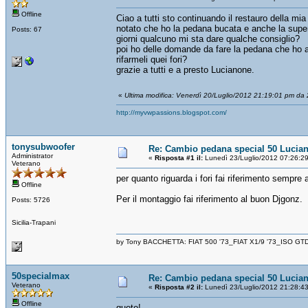
Offline
Ciao a tutti sto continuando il restauro della mi
notato che ho la pedana bucata e anche la super
Posts: 67
giorni qualcuno mi sta dare qualche consiglio?
poi ho delle domande da fare la pedana che ho acq
rifarmeli quei fori?
grazie a tutti e a presto Lucianone.
«
Ultima modifica: Venerdì 20/Luglio/2012 21:19:01 pm da 2
http://myvwpassions.blogspot.com/
tonysubwoofer
Re: Cambio pedana special 50 Lucia
Administrator
«
Risposta #1 il:
Lunedì 23/Luglio/2012 07:26:2
Veterano
per quanto riguarda i fori fai riferimento sempre
Offline
Per il montaggio fai riferimento al buon Djgonz.
Posts: 5726
Sicilia-Trapani
by Tony BACCHETTA: FIAT 500 '73_FIAT X1/9 '73_ISO GT
50specialmax
Re: Cambio pedana special 50 Lucia
Veterano
«
Risposta #2 il:
Lunedì 23/Luglio/2012 21:28:4
Offline
quoto!