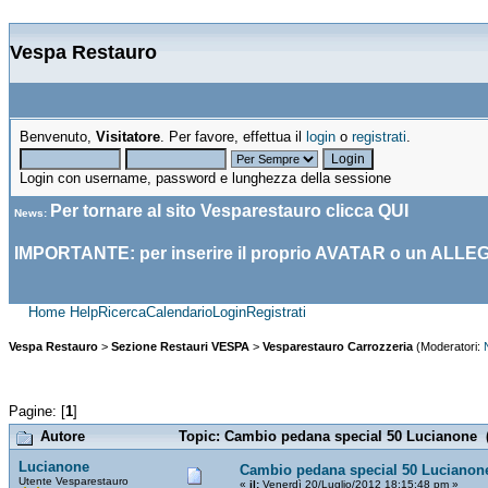
Vespa Restauro
Benvenuto,
Visitatore
. Per favore, effettua il
login
o
registrati
.
Login con username, password e lunghezza della sessione
Per tornare al sito Vesparestauro clicca
QUI
News
:
IMPORTANTE: per inserire il proprio AVATAR o un ALLE
Home
Help
Ricerca
Calendario
Login
Registrati
Vespa Restauro
>
Sezione Restauri VESPA
>
Vesparestauro Carrozzeria
(Moderatori:
Pagine: [
1
]
Autore
Topic: Cambio pedana special 50 Lucianone (
Lucianone
Cambio pedana special 50 Lucianon
Utente Vesparestauro
«
il:
Venerdì 20/Luglio/2012 18:15:48 pm »