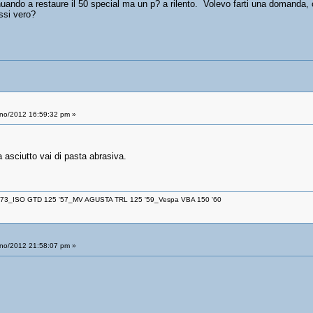
ando a restaure il 50 special ma un p? a rilento. Volevo farti una domanda, 
ssi vero?
no/2012 16:59:32 pm »
 asciutto vai di pasta abrasiva.
 '73_ISO GTD 125 '57_MV AGUSTA TRL 125 '59_Vespa VBA 150 '60
no/2012 21:58:07 pm »