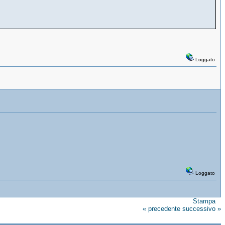
Loggato
Loggato
Stampa
« precedente
successivo »