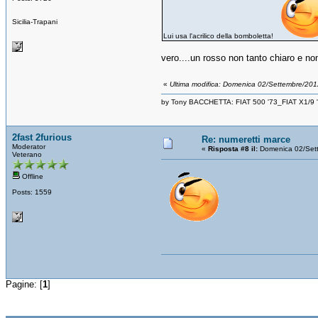
Sicilia-Trapani
Lui usa l'acrilico della bomboletta!
vero....un rosso non tanto chiaro e no
«
Ultima modifica: Domenica 02/Settembre/201
by Tony BACCHETTA: FIAT 500 '73_FIAT X1/9
2fast 2furious
Re: numeretti marce
Moderator
«
Risposta #8 il:
Domenica 02/Set
Veterano
Offline
Posts: 1559
Pagine: [
1
]