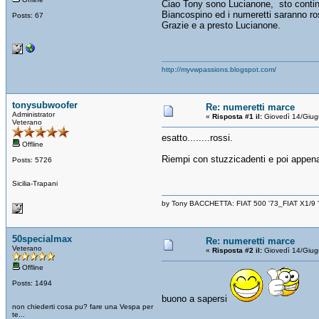
Ciao Tony sono Lucianone, sto continu
Biancospino ed i numeretti saranno ro
Posts: 67
Grazie e a presto Lucianone.
http://myvwpassions.blogspot.com/
tonysubwoofer
Re: numeretti marce
Administrator
«
Risposta #1 il:
Giovedì 14/Giug
Veterano
esatto........rossi.
Offline
Riempi con stuzzicadenti e poi appena
Posts: 5726
Sicilia-Trapani
by Tony BACCHETTA: FIAT 500 '73_FIAT X1/9
50specialmax
Re: numeretti marce
Veterano
«
Risposta #2 il:
Giovedì 14/Giug
Offline
Posts: 1494
buono a sapersi
non chiederti cosa pu? fare una Vespa per
te...