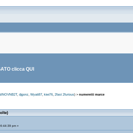
GATO clicca
QUI
NINOVNB2T
,
djgonz
,
Wyatt87
,
kiwi76
,
2fast 2furious
) >
numeretti marce
olte)
6:44:39 pm »