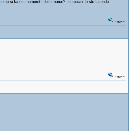
come si fanno i numeretti delle marce? Lo special lo sto facendo
Loggato
Loggato