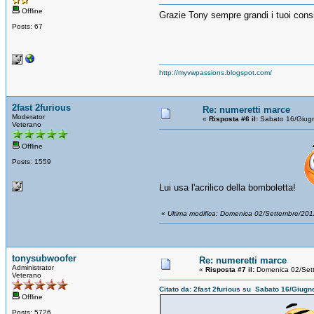
Offline
Grazie Tony sempre grandi i tuoi consi
Posts: 67
http://myvwpassions.blogspot.com/
2fast 2furious
Re: numeretti marce
Moderator
«
Risposta #6 il:
Sabato 16/Giug
Veterano
Offline
Posts: 1559
Lui usa l'acrilico della bomboletta!
«
Ultima modifica: Domenica 02/Settembre/201
tonysubwoofer
Re: numeretti marce
Administrator
«
Risposta #7 il:
Domenica 02/Set
Veterano
Citato da: 2fast 2furious su Sabato 16/Giug
Offline
Posts: 5726