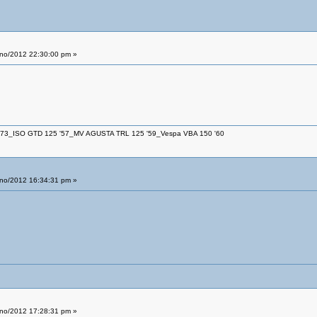
no/2012 22:30:00 pm »
 '73_ISO GTD 125 '57_MV AGUSTA TRL 125 '59_Vespa VBA 150 '60
no/2012 16:34:31 pm »
no/2012 17:28:31 pm »