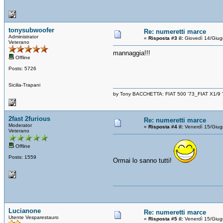
tonysubwoofer
Re: numeretti marce
Administrator
«
Risposta #3 il:
Giovedì 14/Giug
Veterano
mannaggia!!!
Offline
Posts: 5726
Sicilia-Trapani
by Tony BACCHETTA: FIAT 500 '73_FIAT X1/9
2fast 2furious
Re: numeretti marce
Moderator
«
Risposta #4 il:
Venerdì 15/Giug
Veterano
Offline
Posts: 1559
Ormai lo sanno tutti!
Lucianone
Re: numeretti marce
Utente Vesparestauro
«
Risposta #5 il:
Venerdì 15/Giug