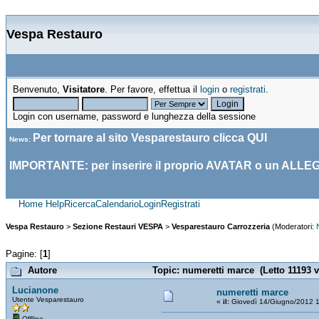
Vespa Restauro
Benvenuto,
Visitatore
. Per favore, effettua il
login
o
registrati
.
Login con username, password e lunghezza della sessione
Per tornare al sito Vesparestauro clicca
QUI
News
:
IMPORTANTE: per inserire il proprio AVATAR o un ALLE
Home
Help
Ricerca
Calendario
Login
Registrati
Vespa Restauro
>
Sezione Restauri VESPA
>
Vesparestauro Carrozzeria
(Moderatori:
Pagine: [
1
]
Autore
Topic: numeretti marce (Letto 11193 v
Lucianone
numeretti marce
Utente Vesparestauro
«
il:
Giovedì 14/Giugno/2012 1
Offline