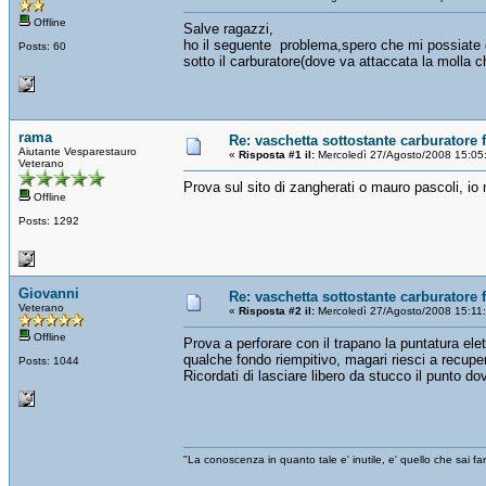
Offline
Salve ragazzi,
ho il seguente problema,spero che mi possiate 
Posts: 60
sotto il carburatore(dove va attaccata la molla ch
rama
Re: vaschetta sottostante carburatore 
Aiutante Vesparestauro
«
Risposta #1 il:
Mercoledì 27/Agosto/2008 15:05
Veterano
Prova sul sito di zangherati o mauro pascoli, io
Offline
Posts: 1292
Giovanni
Re: vaschetta sottostante carburatore 
Veterano
«
Risposta #2 il:
Mercoledì 27/Agosto/2008 15:11
Offline
Prova a perforare con il trapano la puntatura elet
qualche fondo riempitivo, magari riesci a recupe
Posts: 1044
Ricordati di lasciare libero da stucco il punto dov
"La conoscenza in quanto tale e' inutile, e' quello che sai 