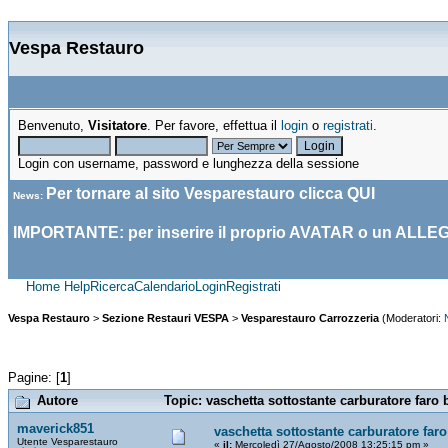
Vespa Restauro
Benvenuto,
Visitatore
. Per favore, effettua il
login
o
registrati
.
Login con username, password e lunghezza della sessione
Per tornare al sito Vesparestauro clicca
QUI
News
:
IMPORTANTE: per inserire il proprio AVATAR o un ALLE
Home
Help
Ricerca
Calendario
Login
Registrati
Vespa Restauro
>
Sezione Restauri VESPA
>
Vesparestauro Carrozzeria
(Moderatori:
Pagine: [
1
]
Autore
Topic: vaschetta sottostante carburatore faro 
maverick851
vaschetta sottostante carburatore far
Utente Vesparestauro
«
il:
Mercoledì 27/Agosto/2008 13:25:15 pm »