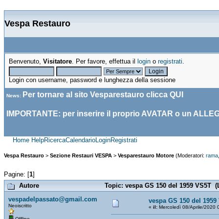
Vespa Restauro
Benvenuto,
Visitatore
. Per favore, effettua il
login
o
registrati
.
Login con username, password e lunghezza della sessione
Per tornare al sito Vesparestauro clicca
QUI
News
:
IMPORTANTE: per inserire il proprio AVATAR o un ALLE
Home
Help
Ricerca
Calendario
Login
Registrati
Vespa Restauro
>
Sezione Restauri VESPA
>
Vesparestauro Motore
(Moderatori:
rama
Pagine: [
1
]
Autore
Topic: vespa GS 150 del 1959 VS5T (L
vespadelpassato@gmail.com
vespa GS 150 del 1959
Neoiscritto
«
il:
Mercoledì 08/Aprile/2020 
Offline