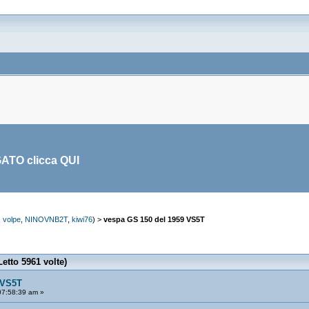
GATO clicca
QUI
,
volpe
,
NINOVNB2T
,
kiwi76
) >
vespa GS 150 del 1959 VS5T
etto 5961 volte)
 VS5T
07:58:39 am »