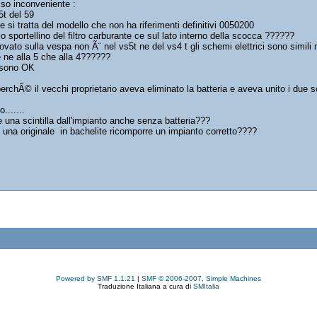
sso inconveniente :
5t del 59
 si tratta del modello che non ha riferimenti definitivi 0050200
lo sportellino del filtro carburante ce sul lato interno della scocca ??????
trovato sulla vespa non Ã¨ nel vs5t ne del vs4 t gli schemi elettrici sono simil
 ne alla 5 che alla 4??????
i sono OK
erchÃ© il vecchi proprietario aveva eliminato la batteria e aveva unito i due sc
.......
na scintilla dall'impianto anche senza batteria???
 una originale in bachelite ricomporre un impianto corretto????
Powered by SMF 1.1.21
|
SMF © 2006-2007, Simple Machines
Traduzione Italiana a cura di
SMItalia