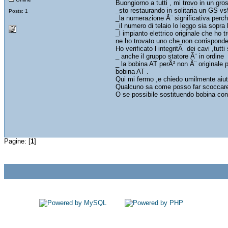
Buongiorno a tutti , mi trovo in un gro
_sto restaurando in solitaria un GS vs
Posts: 1
_la numerazione Ã¨ significativa perche
_il numero di telaio lo leggo sia sopra 
_l impianto elettrico originale che ho 
ne ho trovato uno che non corrisponde
Ho verificato l integritÃ dei cavi ,tutt
_ anche il gruppo statore Ã¨ in ordine
_ la bobina AT perÃ² non Ã¨ originale p
bobina AT .
Qui mi fermo ,e chiedo umilmente aiuto
Qualcuno sa come posso far scoccare u
O se possibile sostituendo bobina con
Pagine: [
1
]