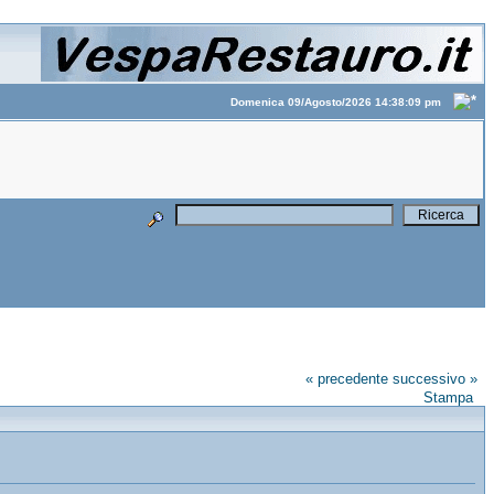
Domenica 09/Agosto/2026 14:38:09 pm
« precedente
successivo »
Stampa