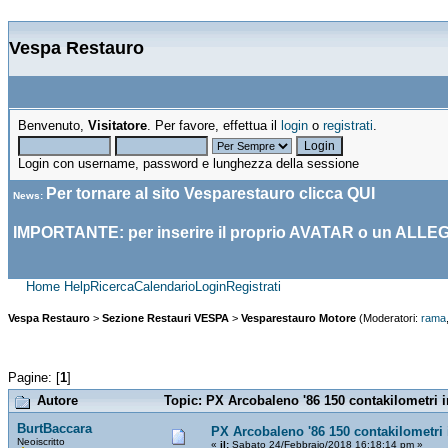
Vespa Restauro
Benvenuto,
Visitatore
. Per favore, effettua il
login
o
registrati
.
Login con username, password e lunghezza della sessione
Per tornare al sito Vesparestauro clicca
QUI
News
:
IMPORTANTE: per inserire il proprio AVATAR o un ALLE
Home
Help
Ricerca
Calendario
Login
Registrati
Vespa Restauro
>
Sezione Restauri VESPA
>
Vesparestauro Motore
(Moderatori:
rama
Pagine: [
1
]
Autore
Topic: PX Arcobaleno '86 150 contakilometri i
BurtBaccara
PX Arcobaleno '86 150 contakilometri
Neoiscritto
«
il:
Sabato 24/Febbraio/2018 16:18:14 pm »