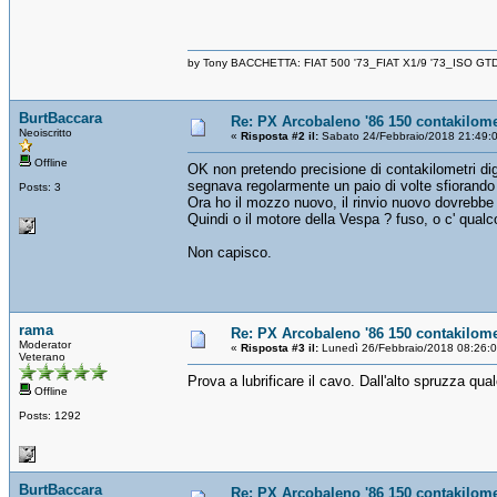
by Tony BACCHETTA: FIAT 500 '73_FIAT X1/9 '73_ISO GT
BurtBaccara
Re: PX Arcobaleno '86 150 contakilome
Neoiscritto
«
Risposta #2 il:
Sabato 24/Febbraio/2018 21:49:
Offline
OK non pretendo precisione di contakilometri dig
segnava regolarmente un paio di volte sfiorando
Posts: 3
Ora ho il mozzo nuovo, il rinvio nuovo dovrebbe 
Quindi o il motore della Vespa ? fuso, o c' qualc
Non capisco.
rama
Re: PX Arcobaleno '86 150 contakilome
Moderator
«
Risposta #3 il:
Lunedì 26/Febbraio/2018 08:26:
Veterano
Prova a lubrificare il cavo. Dall'alto spruzza qua
Offline
Posts: 1292
BurtBaccara
Re: PX Arcobaleno '86 150 contakilome