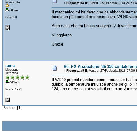
Neoiscritto
«
Risposta #4 il:
Lunedì 26/Febbraio/2018 21:51:
Offline
Il meccanico mi ha detto che ha abbondantement
faccia un p? come dire d resistenza. WD40 va 
Posts: 3
Altra cosa che mi hanno suggerito ? di verificare
Vi aggiorno.
Grazie
rama
Re: PX Arcobaleno '86 150 contakilome
Moderator
«
Risposta #5 il:
Martedì 27/Febbraio/2018 07:36:
Veterano
Il WD40 potrebbe andare bene, spruzzalo tra il
Offline
dubbio la temperatura influisce anche se gli olii
124, fino a che non si scalda il contakm ? rumo
Posts: 1292
Pagine: [
1
]