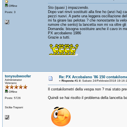
Offline
Sto (quasi ) impazzendo.
Dopo vari rinvii sostituiti alla fine ho (anzi ha
Posts: 3
pezzi nuovi. A parte una leggera oscillazione del
mi fa girare las pelotas ? che nonostante la ve
rumore che sento) la lancetta non mi va oltre gli
Domanda: bisogna sostituire anche il cavo in met
PX arcobaleno 1986
Grazie a tutti.
tonysubwoofer
Re: PX Arcobaleno '86 150 contakilome
Administrator
«
Risposta #1 il:
Sabato 24/Febbraio/2018 19:16:
Veterano
Il contakilometri della vespa non ? mai stato pre
Offline
Quindi se hai risolto il problema della lancetta ba
Posts: 5726
Sicilia-Trapani