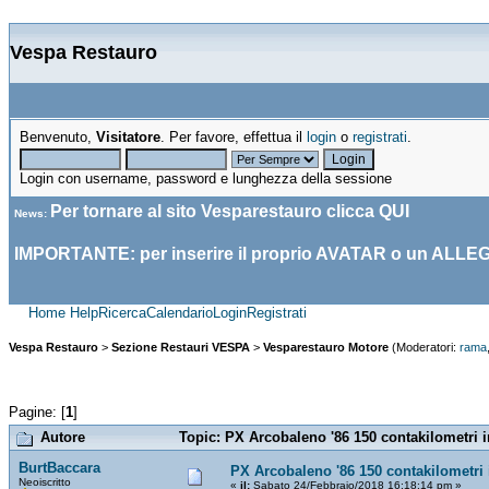
Vespa Restauro
Benvenuto,
Visitatore
. Per favore, effettua il
login
o
registrati
.
Login con username, password e lunghezza della sessione
Per tornare al sito Vesparestauro clicca
QUI
News
:
IMPORTANTE: per inserire il proprio AVATAR o un ALLE
Home
Help
Ricerca
Calendario
Login
Registrati
Vespa Restauro
>
Sezione Restauri VESPA
>
Vesparestauro Motore
(Moderatori:
rama
Pagine: [
1
]
Autore
Topic: PX Arcobaleno '86 150 contakilometri i
BurtBaccara
PX Arcobaleno '86 150 contakilometri
Neoiscritto
«
il:
Sabato 24/Febbraio/2018 16:18:14 pm »