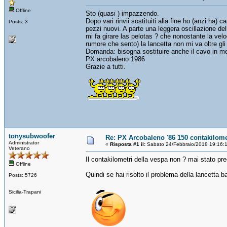
Offline
Sto (quasi ) impazzendo.
Dopo vari rinvii sostituiti alla fine ho (anzi ha
Posts: 3
pezzi nuovi. A parte una leggera oscillazione del
mi fa girare las pelotas ? che nonostante la ve
rumore che sento) la lancetta non mi va oltre gli
Domanda: bisogna sostituire anche il cavo in met
PX arcobaleno 1986
Grazie a tutti.
tonysubwoofer
Re: PX Arcobaleno '86 150 contakilome
Administrator
«
Risposta #1 il:
Sabato 24/Febbraio/2018 19:16:
Veterano
Il contakilometri della vespa non ? mai stato pre
Offline
Quindi se hai risolto il problema della lancetta ba
Posts: 5726
Sicilia-Trapani