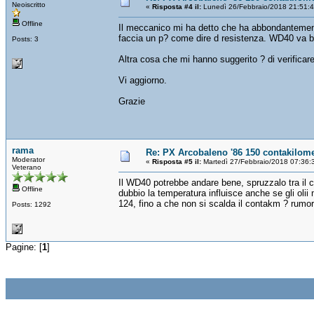
Neoiscritto
«
Risposta #4 il:
Lunedì 26/Febbraio/2018 21:51:
Offline
Il meccanico mi ha detto che ha abbondantement
faccia un p? come dire d resistenza. WD40 va 
Posts: 3
Altra cosa che mi hanno suggerito ? di verificare
Vi aggiorno.
Grazie
rama
Re: PX Arcobaleno '86 150 contakilome
Moderator
«
Risposta #5 il:
Martedì 27/Febbraio/2018 07:36:
Veterano
Il WD40 potrebbe andare bene, spruzzalo tra il
Offline
dubbio la temperatura influisce anche se gli olii
124, fino a che non si scalda il contakm ? rumo
Posts: 1292
Pagine: [
1
]