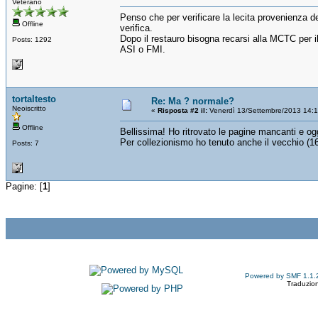
Veterano
Penso che per verificare la lecita provenienza d
Offline
verifica.
Dopo il restauro bisogna recarsi alla MCTC per il
Posts: 1292
ASI o FMI.
tortaltesto
Re: Ma ? normale?
Neoiscritto
«
Risposta #2 il:
Venerdì 13/Settembre/2013 14:
Offline
Bellissima! Ho ritrovato le pagine mancanti e ogg
Per collezionismo ho tenuto anche il vecchio (1
Posts: 7
Pagine: [
1
]
Powered by SMF 1.1.
Traduzion