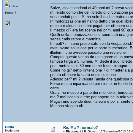
Offline
Salve, avvicinandomi ai 40 anni mi ? presa vogli
mi rendo conto che del libretto di circolazione per
Posts: 7
sono andati persi. Si ha solo il codice esterno p
In motorizzazione mi hanno detto che quel libret
mezzo e alcuni bollettini pagati per ottenere una
Il mezzo gi? era fatiscente nei primi anni 90' qu
Quelli della motorizzazione si sono fatti una g
senza carburatore e marmitta...
In realt? mi sono presentato con la vespa perch?
avrei avuto soluzione per la parte burocratica. 
illudermi che avrebbe passato una revisione.
Comprai questa vespa da un signore di un paese vi
famosa targa a 5 numeri. Mi diede il suo libretto
per i motoveicoli 50 non ce ne fosse bisogno.
Come ho gi? detto l'intenzione ? di rimetterla a 
potuto ottenere la carta di circolazione.
Adesso per? mi ? venuta l'ansia che qualcosa po
Forse mi sto inpanicando per niente, in fondo la 
carte.
Ora vi ho messo a parte dei miei dolori burocrati
ma ? mai possibile che per sapere se la mia ves
Magari uno spende duemila euro e poi si sente d
Mi sono sfogato oh ....
rama
Re: Ma ? normale?
Moderator
«
Risposta #1 il:
Giovedì 12/Settembre/2013 09: