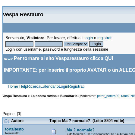
Vespa Restauro
Benvenuto,
Visitatore
. Per favore, effettua il
login
o
registrati
.
Login con username, password e lunghezza della sessione
Per tornare al sito Vesparestauro clicca
QUI
News
:
IMPORTANTE: per inserire il proprio AVATAR o un ALLE
Home
Help
Ricerca
Calendario
Login
Registrati
Vespa Restauro
>
La nostra rovina
>
Burocrazia
(Moderatori:
peter_peters02
,
rama
,
NI
Pagine: [
1
]
Autore
Topic: Ma ? normale? (Letto 8804 volte)
tortaltesto
Ma ? normale?
Neoiscritto
«
il:
Mercoledì 11/Settembre/2013 14:43:44 pm 