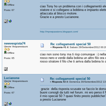
Offline
ciao Tony ho un problema con i collegamentii ele
statore e si collegano a bobbina e impianto elett
Posts: 67
attaccata al blocco motore.
Grazie e a presto Lucianone.
http://myvwpassions.blogspot.com/
newvespista74
Re: collegamenti special 50
Utente Vesparestauro
«
Risposta #1 il:
Sabato 29/Settembre/2012 00:2
Offline
ciao non sono tony ma ti risp comunque :-) nella sc
rosso nero e verde dalla bobina un altro filo ora
Posts: 65
rosso stratore il filo che ti arriva dalla bobina lo
Lucianone
Re: collegamenti special 50
Utente Vesparestauro
«
Risposta #2 il:
Domenica 30/Settembre/2012 13
Offline
grazie della risposta scusate se faccio le do
buoni consigli da tutti nel forum. mi ero perso il
Posts: 67
il mio special 50 ? quasi finito presto pubblicher?
a presto Lucianone