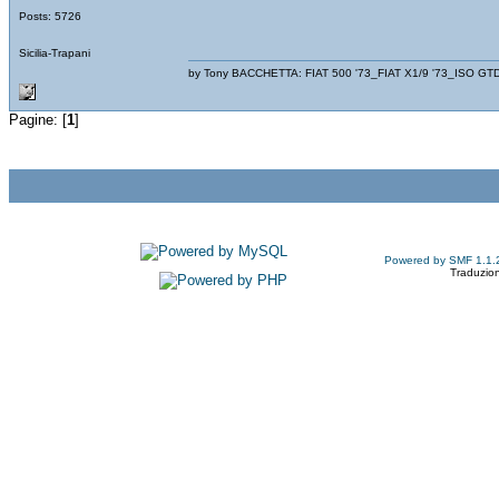
Posts: 5726
Sicilia-Trapani
by Tony BACCHETTA: FIAT 500 '73_FIAT X1/9 '73_ISO GT
Pagine: [
1
]
Powered by SMF 1.1.
Traduzion