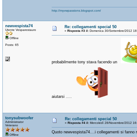
http://myvwpassions.blogspot.com/
newvespista74
Re: collegamenti special 50
Utente Vesparestauro
«
Risposta #3 il:
Domenica 30/Settembre/2012 18
Offline
Posts: 65
probabilmente tony stava facendo un
aiutarsi .....
tonysubwoofer
Re: collegamenti special 50
Administrator
«
Risposta #4 il:
Mercoledì 28/Novembre/2012 16
Veterano
Quoto newvespista74....i collegamenti si fanno ris
Offline