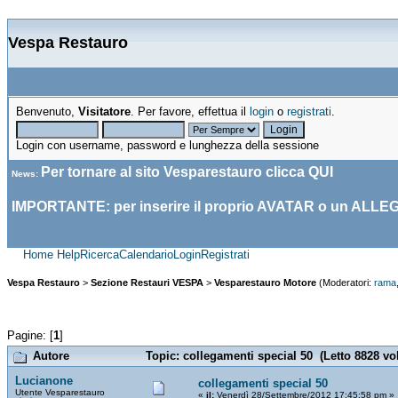
Vespa Restauro
Benvenuto,
Visitatore
. Per favore, effettua il
login
o
registrati
.
Login con username, password e lunghezza della sessione
Per tornare al sito Vesparestauro clicca
QUI
News
:
IMPORTANTE: per inserire il proprio AVATAR o un ALLE
Home
Help
Ricerca
Calendario
Login
Registrati
Vespa Restauro
>
Sezione Restauri VESPA
>
Vesparestauro Motore
(Moderatori:
rama
Pagine: [
1
]
Autore
Topic: collegamenti special 50 (Letto 8828 vol
Lucianone
collegamenti special 50
Utente Vesparestauro
«
il:
Venerdì 28/Settembre/2012 17:45:58 pm »