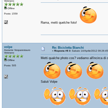
Veterano
Offline
Posts: 1559
Rama, metti quelche foto!
volpe
Re: Bicicletta Bianchi
Aiutante Vesparestauro
«
Risposta #8 il:
Sabato 14/Aprile/2012 09:26:4
Veterano
Metti qualche photo cos? vediamo all'incirca di 
Offline
Posts: 505
Saluti Volpe