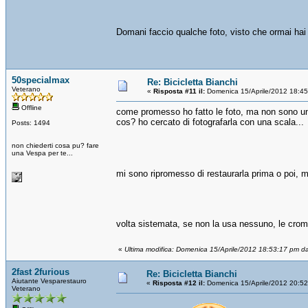
Domani faccio qualche foto, visto che ormai hai
50specialmax
Re: Bicicletta Bianchi
Veterano
«
Risposta #11 il:
Domenica 15/Aprile/2012 18:45
Offline
come promesso ho fatto le foto, ma non sono un g
cos? ho cercato di fotografarla con una scala...
Posts: 1494
non chiederti cosa pu? fare
una Vespa per te...
mi sono ripromesso di restaurarla prima o poi, 
volta sistemata, se non la usa nessuno, le cro
«
Ultima modifica: Domenica 15/Aprile/2012 18:53:17 pm d
2fast 2furious
Re: Bicicletta Bianchi
Aiutante Vesparestauro
«
Risposta #12 il:
Domenica 15/Aprile/2012 20:52
Veterano