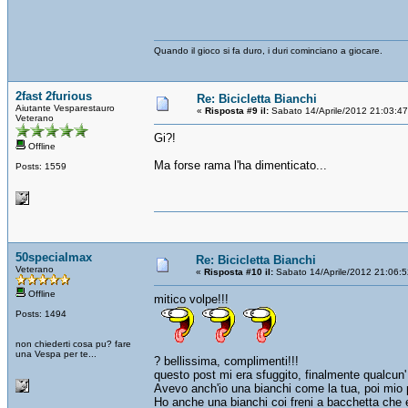
Quando il gioco si fa duro, i duri cominciano a giocare.
2fast 2furious
Re: Bicicletta Bianchi
Aiutante Vesparestauro
«
Risposta #9 il:
Sabato 14/Aprile/2012 21:03:4
Veterano
Gi?!
Offline
Ma forse rama l'ha dimenticato...
Posts: 1559
50specialmax
Re: Bicicletta Bianchi
Veterano
«
Risposta #10 il:
Sabato 14/Aprile/2012 21:06:
Offline
mitico volpe!!!
Posts: 1494
non chiederti cosa pu? fare
una Vespa per te...
? bellissima, complimenti!!!
questo post mi era sfuggito, finalmente qualcun'
Avevo anch'io una bianchi come la tua, poi mio p
Ho anche una bianchi coi freni a bacchetta che er