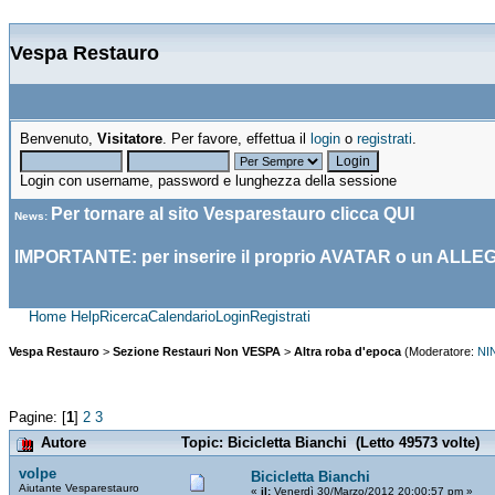
Vespa Restauro
Benvenuto,
Visitatore
. Per favore, effettua il
login
o
registrati
.
Login con username, password e lunghezza della sessione
Per tornare al sito Vesparestauro clicca
QUI
News
:
IMPORTANTE: per inserire il proprio AVATAR o un ALLE
Home
Help
Ricerca
Calendario
Login
Registrati
Vespa Restauro
>
Sezione Restauri Non VESPA
>
Altra roba d'epoca
(Moderatore:
NI
Pagine: [
1
]
2
3
Autore
Topic: Bicicletta Bianchi (Letto 49573 volte)
volpe
Bicicletta Bianchi
Aiutante Vesparestauro
«
il:
Venerdì 30/Marzo/2012 20:00:57 pm »