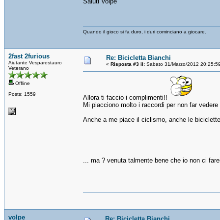
Saluti Volpe
Quando il gioco si fa duro, i duri cominciano a giocare.
2fast 2furious
Re: Bicicletta Bianchi
Aiutante Vesparestauro
«
Risposta #3 il:
Sabato 31/Marzo/2012 20:25:5
Veterano
Offline
Posts: 1559
Allora ti faccio i complimenti!!
Mi piacciono molto i raccordi per non far vedere 
Anche a me piace il ciclismo, anche le biciclette
... ma ? venuta talmente bene che io non ci far
volpe
Re: Bicicletta Bianchi