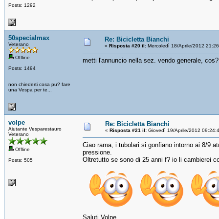
Posts: 1292
50specialmax
Re: Bicicletta Bianchi
Veterano
«
Risposta #20 il:
Mercoledì 18/Aprile/2012 21:2
Offline
metti l'annuncio nella sez. vendo generale, cos?
Posts: 1494
non chiederti cosa pu? fare
una Vespa per te...
volpe
Re: Bicicletta Bianchi
Aiutante Vesparestauro
«
Risposta #21 il:
Giovedì 19/Aprile/2012 09:24:
Veterano
Ciao rama, i tubolari si gonfiano intorno ai 8/9
Offline
pressione.
Oltretutto se sono di 25 anni f? io li cambierei c
Posts: 505
Saluti Volpe