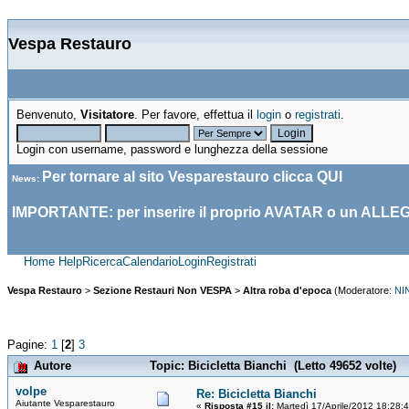
Vespa Restauro
Benvenuto,
Visitatore
. Per favore, effettua il
login
o
registrati
.
Login con username, password e lunghezza della sessione
Per tornare al sito Vesparestauro clicca
QUI
News
:
IMPORTANTE: per inserire il proprio AVATAR o un ALLE
Home
Help
Ricerca
Calendario
Login
Registrati
Vespa Restauro
>
Sezione Restauri Non VESPA
>
Altra roba d'epoca
(Moderatore:
NI
Pagine:
1
[
2
]
3
Autore
Topic: Bicicletta Bianchi (Letto 49652 volte)
volpe
Re: Bicicletta Bianchi
Aiutante Vesparestauro
«
Risposta #15 il:
Martedì 17/Aprile/2012 18:28: