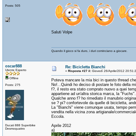
Posts: 505
Saluti Volpe
Quando il gioco si fa duro, i duri cominciano a giocare.
oscar888
Re: Bicicletta Bianchi
Utente Esperto
«
Risposta #27 il:
Giovedì 26/Aprile/2012 20:51:
Offline
Poteva mancare la mia bici in questo thread che s
No!...Quindi ho deciso di postare le foto della mia
Posts: 275
f?, il resto era stato comprato nuovo a quei tem
appartiene ad un'altra storica marca, la "Fuchs".
Qualche anno f? ho rimediato il manubrio original
se ? pi? confortevole da quelle di bicicletta, and
La "Bianchi" viene comunque usata, tempo permett
vendita nella vicina zona artigianale/commercial
Eccola.
Aprile 2012
Ducati 888 Superbike
Desmoquattro
a)