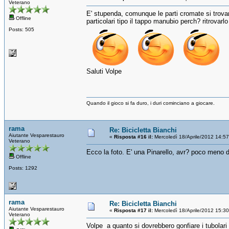
Veterano
E' stupenda, comunque le parti cromate si trova
Offline
particolari tipo il tappo manubio perch? ritrovar
Posts: 505
Saluti Volpe
Quando il gioco si fa duro, i duri cominciano a giocare.
rama
Re: Bicicletta Bianchi
Aiutante Vesparestauro
«
Risposta #16 il:
Mercoledì 18/Aprile/2012 14:5
Veterano
Ecco la foto. E' una Pinarello, avr? poco meno di
Offline
Posts: 1292
rama
Re: Bicicletta Bianchi
Aiutante Vesparestauro
«
Risposta #17 il:
Mercoledì 18/Aprile/2012 15:3
Veterano
Volpe a quanto si dovrebbero gonfiare i tubolari 