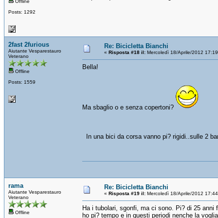
Offline
Posts: 1292
2fast 2furious
Re: Bicicletta Bianchi
Aiutante Vesparestauro
«
Risposta #18 il:
Mercoledì 18/Aprile/2012 17:1
Veterano
Bella!
Offline
Posts: 1559
Ma sbaglio o e senza copertoni?
In una bici da corsa vanno pi? rigidi..sulle 2 b
rama
Re: Bicicletta Bianchi
Aiutante Vesparestauro
«
Risposta #19 il:
Mercoledì 18/Aprile/2012 17:4
Veterano
Ha i tubolari, sgonfi, ma ci sono. Pi? di 25 anni 
Offline
ho pi? tempo e in questi periodi nenche la voglia