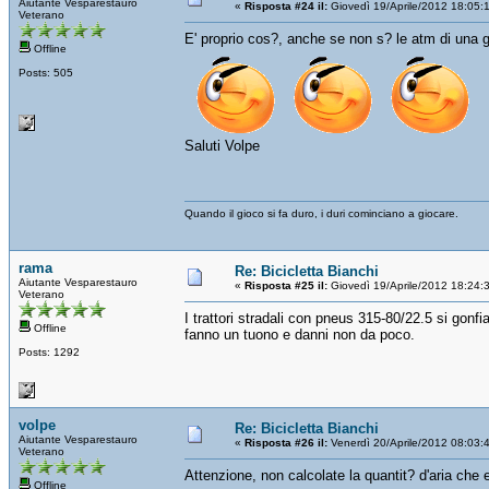
Aiutante Vesparestauro
«
Risposta #24 il:
Giovedì 19/Aprile/2012 18:05:
Veterano
E' proprio cos?, anche se non s? le atm di una
Offline
Posts: 505
Saluti Volpe
Quando il gioco si fa duro, i duri cominciano a giocare.
rama
Re: Bicicletta Bianchi
Aiutante Vesparestauro
«
Risposta #25 il:
Giovedì 19/Aprile/2012 18:24:
Veterano
I trattori stradali con pneus 315-80/22.5 si go
Offline
fanno un tuono e danni non da poco.
Posts: 1292
volpe
Re: Bicicletta Bianchi
Aiutante Vesparestauro
«
Risposta #26 il:
Venerdì 20/Aprile/2012 08:03:
Veterano
Attenzione, non calcolate la quantit? d'aria che e
Offline