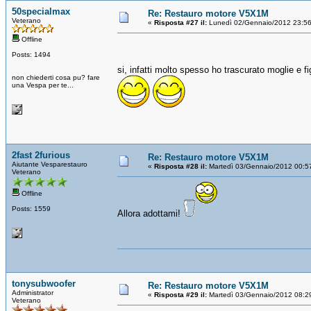
50specialmax
Re: Restauro motore V5X1M
Veterano
«
Risposta #27 il:
Lunedì 02/Gennaio/2012 23:56
Offline
Posts: 1494
si, infatti molto spesso ho trascurato moglie e fi
non chiederti cosa pu? fare
una Vespa per te...
2fast 2furious
Re: Restauro motore V5X1M
Aiutante Vesparestauro
«
Risposta #28 il:
Martedì 03/Gennaio/2012 00:5
Veterano
Offline
Posts: 1559
Allora adottami!
tonysubwoofer
Re: Restauro motore V5X1M
Administrator
«
Risposta #29 il:
Martedì 03/Gennaio/2012 08:2
Veterano