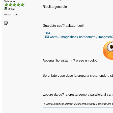
Veterano
Ripulita generale
Offline
Posts: 1559
Guardate cos'? saltato fuori!
[/URL
[URL=http://imageshack.us/photo/my-images/82
Appena l'ho vista mi ? preso un colpo!
Se ci fate caso dopo la crepa la creta tende a s
Eppure da qu? la cresta sembra parallela al carte
«
Ultima modifica: Martedì 20/Dicembre/2011 16:45:49 pm d