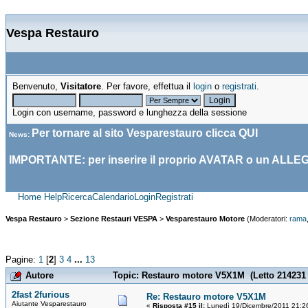
Vespa Restauro
Benvenuto,
Visitatore
. Per favore, effettua il
login
o
registrati
.
Login con username, password e lunghezza della sessione
Per tornare al sito Vesparestauro clicca
QUI
News
:
IMPORTANTE: per inserire il proprio AVATAR o un ALLE
Home
Help
Ricerca
Calendario
Login
Registrati
Vespa Restauro
>
Sezione Restauri VESPA
>
Vesparestauro Motore
(Moderatori:
rama
Pagine:
1
[
2
]
3
4
...
13
Autore
Topic: Restauro motore V5X1M (Letto 214231 
2fast 2furious
Re: Restauro motore V5X1M
Aiutante Vesparestauro
«
Risposta #15 il:
Lunedì 19/Dicembre/2011 21:2