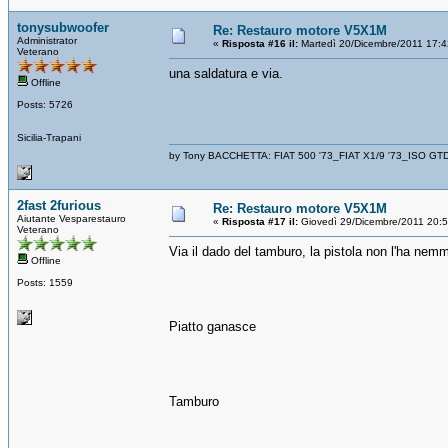
tonysubwoofer
Re: Restauro motore V5X1M
Administrator
«
Risposta #16 il:
Martedì 20/Dicembre/2011 17:4
Veterano
una saldatura e via.
Offline
Posts: 5726
Sicilia-Trapani
by Tony BACCHETTA: FIAT 500 '73_FIAT X1/9 '73_ISO GT
2fast 2furious
Re: Restauro motore V5X1M
Aiutante Vesparestauro
«
Risposta #17 il:
Giovedì 29/Dicembre/2011 20:
Veterano
Via il dado del tamburo, la pistola non l'ha nemm
Offline
Posts: 1559
Piatto ganasce
Tamburo