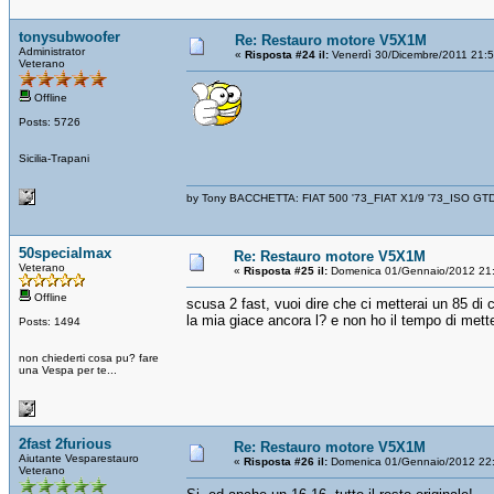
tonysubwoofer
Re: Restauro motore V5X1M
Administrator
«
Risposta #24 il:
Venerdì 30/Dicembre/2011 21:
Veterano
Offline
Posts: 5726
Sicilia-Trapani
by Tony BACCHETTA: FIAT 500 '73_FIAT X1/9 '73_ISO GT
50specialmax
Re: Restauro motore V5X1M
Veterano
«
Risposta #25 il:
Domenica 01/Gennaio/2012 21
Offline
scusa 2 fast, vuoi dire che ci metterai un 85 di c
la mia giace ancora l? e non ho il tempo di me
Posts: 1494
non chiederti cosa pu? fare
una Vespa per te...
2fast 2furious
Re: Restauro motore V5X1M
Aiutante Vesparestauro
«
Risposta #26 il:
Domenica 01/Gennaio/2012 22
Veterano