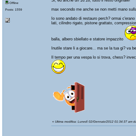
Si, ed anche un 16.16, tutto il resto originale!
Offline
max secondo me anche se non metti mano sulla c
Posts: 1559
Io sono andato di restauro perch? ormai c'erano tr
lati, cilindro rigato, pistone grattato, compress
balla, albero sbiellato e statore impazzito
Inutile stare li a giocare... ma se la tua gi? va
Il tempo per una vespa lo si trova, chess? invec
«
Ultima modifica: Lunedì 02/Gennaio/2012 01:34:37 am da