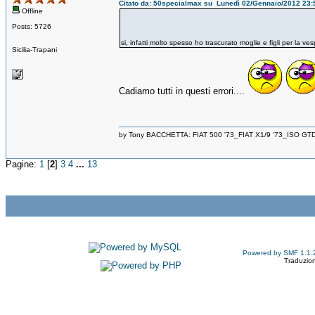
Citato da: 50specialmax su Lunedì 02/Gennaio/2012 23:
Offline
Posts: 5726
si, infatti molto spesso ho trascurato moglie e figli per la ve
Sicilia-Trapani
Cadiamo tutti in questi errori....
by Tony BACCHETTA: FIAT 500 '73_FIAT X1/9 '73_ISO GT
Pagine:
1
[
2
]
3
4
...
13
Powered by SMF 1.1.
Traduzion