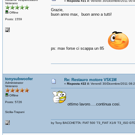
«
Risposta #21 il:
Venerdì 30/Dicembre/2011 00:
Veterano
Grazie,
Offline
buon anno max, buon anno a tutti!
Posts: 1559
ps: max forse ci scappa un 85
tonysubwoofer
Re: Restauro motore V5X1M
Administrator
«
Risposta #22 il:
Venerdì 30/Dicembre/2011 08:
Veterano
Offline
Posts: 5726
ottimo lavoro.....continua cosi.
Sicilia-Trapani
by Tony BACCHETTA: FIAT 500 '73_FIAT X1/9 '73_ISO GT