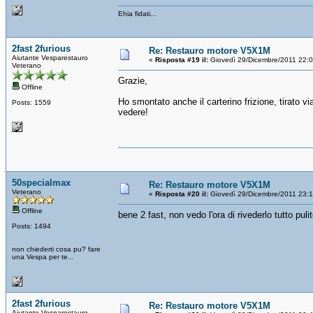
Ehia fidati...
2fast 2furious
Re: Restauro motore V5X1M
Aiutante Vesparestauro
«
Risposta #19 il:
Giovedì 29/Dicembre/2011 22:
Veterano
Grazie,
Offline
Ho smontato anche il carterino frizione, tirato via
Posts: 1559
vedere!
50specialmax
Re: Restauro motore V5X1M
Veterano
«
Risposta #20 il:
Giovedì 29/Dicembre/2011 23:
Offline
bene 2 fast, non vedo l'ora di rivederlo tutto pu
Posts: 1494
non chiederti cosa pu? fare
una Vespa per te...
2fast 2furious
Re: Restauro motore V5X1M
Aiutante Vesparestauro