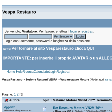
Vespa Restauro
Benvenuto,
Visitatore
. Per favore, effettua il
login
o
registrati
.
Login con username, password e lunghezza della sessione
Per tornare al sito Vesparestauro clicca
QUI
News
:
IMPORTANTE: per inserire il proprio AVATAR o un ALLE
Home
Help
Ricerca
Calendario
Login
Registrati
Vespa Restauro
>
Sezione Restauri VESPA
>
Vesparestauro Motore
(Moderatori:
rama
Pagine:
1
2
[
3
]
Autore
Topic: Restauro Motore VN2M 70*** Terminato 
djgonz
Re: Restauro Motore VN2M 70***
Aiutante Vesparestauro
«
Risposta #30 il:
Sabato 10/Settembre/2011 13: