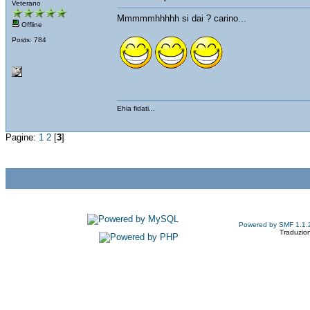
Veterano
Mmmmmhhhhh si dai ? carino...
Offline
Posts: 784
Ehia fidati...
Pagine:
1
2
[
3
]
Powered by SMF 1.1.
Traduzion