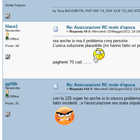
Sicilia-Trapani
by Tony BACCHETTA: FIAT 500 '73_FIAT X1/9 '73_ISO GT
filace1
Re: Assicurazioni RC moto d'epoca
Neoiscritto
«
Risposta #9 il:
Mercoledì 25/Maggio/2011 18:29
Offline
ora anche io ma il problema cmq persiste.
L'unica soluzione plausibile (mi hanno fatto un 
Posts: 48
pagherei 70 cad .......
gpl50r
Re: Assicurazioni RC moto d'epoca
Neoiscritto
«
Risposta #10 il:
Mercoledì 29/Giugno/2011 23:
Offline
con la 125 super ho anche io lo stesso problema.
fatto incidenti...e l'assicurazione era stata stip
Posts: 31