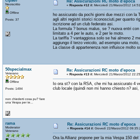
cipa67
Re: Assicurazioni RC moto d'epoca
Neoiscritto
«
Risposta #12 il:
Mercoledì 21/Marzo/2012 14:5
Offline
ho assicurato da pochi giorni due mezzi con la T
agli altri registri storici riconosciuti,per quanto
Posts: 37
iscrizione ad un club federato asi.
La formula ? bonus malus, se ? nuova entri con t
limitato a 4 per le auto, e 2 per le moto.
La tariffa ? vantaggiosa solo se hai almeno 2 m
aggiungo il terzo veicolo, ad esempio una moto,
La classe di appartenenza non influisce molto su
50specialmax
Re: Assicurazioni RC moto d'epoca
Veterano
«
Risposta #13 il:
Mercoledì 21/Marzo/2012 22:2
Offline
Io ora st? con la RSA, che mi ha assicurato 4 ves
club locale (quindi non mi hanno chiesto n? asi, 
Posts: 1494
non chiederti cosa pu? fare
una Vespa per te...
rama
Re: Assicurazioni RC moto d'epoca
Moderator
«
Risposta #14 il:
Giovedì 22/Marzo/2012 09:35:
Veterano
Ora la Allianz propone per la mia Vespa 150 del 