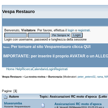
Vespa Restauro
Benvenuto,
Visitatore
. Per favore, effettua il
login
o
registrati
.
Login con username, password e lunghezza della sessione
Per tornare al sito Vesparestauro clicca
QUI
News
:
IMPORTANTE: per inserire il proprio AVATAR o un ALLE
Home
Help
Ricerca
Calendario
Login
Registrati
Vespa Restauro
>
La nostra rovina
>
Burocrazia
(Moderatori:
peter_peters02
,
rama
,
NI
Pagine: [
1
]
Autore
Topic: Assicurazioni RC moto d'epoca (Letto 
bluesrumba
Assicurazioni RC moto d'epoca
Aiutante Vesparestauro
«
il:
Venerdì 06/Maggio/2011 23:25:23 pm »