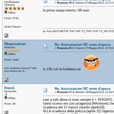
Administrator
«
Risposta #5 il:
Sabato 07/Maggio/2011 12:17:
Veterano
la prima vespa intorno i 90 euro
Offline
Posts: 5726
Sicilia-Trapani
by Tony BACCHETTA: FIAT 500 '73_FIAT X1/9 '73_ISO GT
50specialmax
Re: Assicurazioni RC moto d'epoca
Veterano
«
Risposta #6 il:
Sabato 07/Maggio/2011 19:53:
Offline
Posts: 1494
non chiederti cosa pu? fare
io 130 con la fondiaria-sai
una Vespa per te...
filace1
Re: Assicurazioni RC moto d'epoca
Neoiscritto
«
Risposta #7 il:
Martedì 24/Maggio/2011 12:46:
Offline
ciao a tutti allora io sono sempre il + SFIGATO.
l'anno scorso ero con un'agenzia (HAnnover) che p
Posts: 48
scadenza del 1? mezzo inserito (aprile10).
ALLA scadenza della polizza (aprile 11) l'agenzi