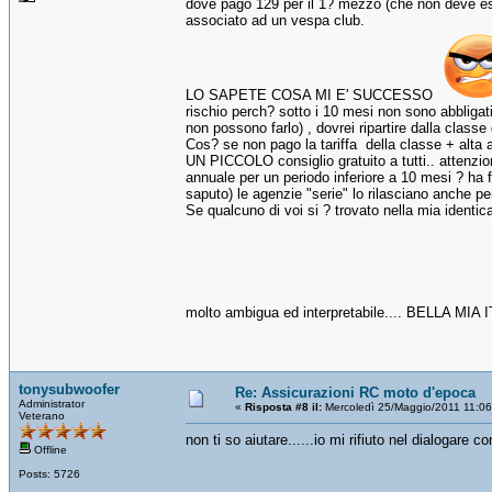
dove pago 129 per il 1? mezzo (che non deve es
associato ad un vespa club.
LO SAPETE COSA MI E' SUCCESSO
rischio perch? sotto i 10 mesi non sono abbligati
non possono farlo) , dovrei ripartire dalla classe 
Cos? se non pago la tariffa della classe + alta a
UN PICCOLO consiglio gratuito a tutti.. attenzione
annuale per un periodo inferiore a 10 mesi ? ha
saputo) le agenzie "serie" lo rilasciano anche per
Se qualcuno di voi si ? trovato nella mia identi
molto ambigua ed interpretabile.... BELLA 
tonysubwoofer
Re: Assicurazioni RC moto d'epoca
Administrator
«
Risposta #8 il:
Mercoledì 25/Maggio/2011 11:06
Veterano
non ti so aiutare......io mi rifiuto nel dialogare co
Offline
Posts: 5726