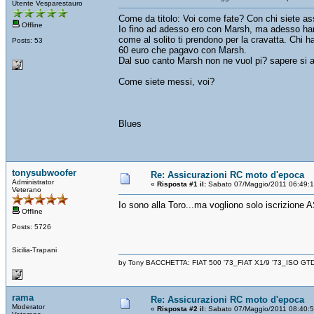
Utente Vesparestauro
Come da titolo: Voi come fate? Con chi siete as
Offline
Io fino ad adesso ero con Marsh, ma adesso hanno
come al solito ti prendono per la cravatta. Chi h
Posts: 53
60 euro che pagavo con Marsh.
Dal suo canto Marsh non ne vuol pi? sapere si a
Come siete messi, voi?
Blues
tonysubwoofer
Re: Assicurazioni RC moto d'epoca
Administrator
«
Risposta #1 il:
Sabato 07/Maggio/2011 06:49:
Veterano
Io sono alla Toro...ma vogliono solo iscrizione A
Offline
Posts: 5726
Sicilia-Trapani
by Tony BACCHETTA: FIAT 500 '73_FIAT X1/9 '73_ISO GT
rama
Re: Assicurazioni RC moto d'epoca
Moderator
«
Risposta #2 il:
Sabato 07/Maggio/2011 08:40: