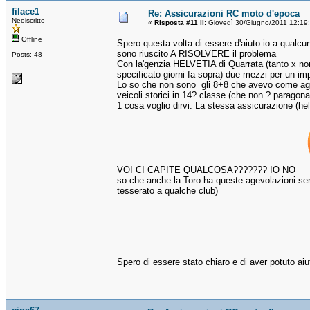
filace1
Re: Assicurazioni RC moto d'epoca
Neoiscritto
«
Risposta #11 il:
Giovedì 30/Giugno/2011 12:19
Offline
Spero questa volta di essere d'aiuto io a qualcun
sono riuscito A RISOLVERE il problema
Posts: 48
Con la'genzia HELVETIA di Quarrata (tanto x non
specificato giorni fa sopra) due mezzi per un im
Lo so che non sono gli 8+8 che avevo come agev
veicoli storici in 14? classe (che non ? paragonabi
1 cosa voglio dirvi: La stessa assicurazione (hel
VOI CI CAPITE QUALCOSA??????? IO NO
so che anche la Toro ha queste agevolazioni sem
tesserato a qualche club)
Spero di essere stato chiaro e di aver potuto a