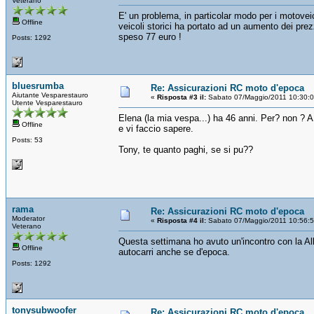
Veterano
E' un problema, in particolar modo per i motovei
Offline
veicoli storici ha portato ad un aumento dei pre
speso 77 euro !
Posts: 1292
bluesrumba
Re: Assicurazioni RC moto d'epoca
Aiutante Vesparestauro
«
Risposta #3 il:
Sabato 07/Maggio/2011 10:30:
Utente Vesparestauro
Elena (la mia vespa...) ha 46 anni. Per? non ? A
Offline
e vi faccio sapere.
Posts: 53
Tony, te quanto paghi, se si pu??
rama
Re: Assicurazioni RC moto d'epoca
Moderator
«
Risposta #4 il:
Sabato 07/Maggio/2011 10:56:
Veterano
Questa settimana ho avuto un'incontro con la All
Offline
autocarri anche se d'epoca.
Posts: 1292
tonysubwoofer
Re: Assicurazioni RC moto d'epoca