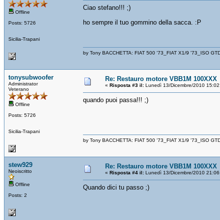
Ciao stefano!!! ;)
Offline
ho sempre il tuo gommino della sacca. :P
Posts: 5726
Sicilia-Trapani
by Tony BACCHETTA: FIAT 500 '73_FIAT X1/9 '73_ISO GT
tonysubwoofer
Re: Restauro motore VBB1M 100XXX
Administrator
«
Risposta #3 il:
Lunedì 13/Dicembre/2010 15:02
Veterano
quando puoi passa!!! ;)
Offline
Posts: 5726
Sicilia-Trapani
by Tony BACCHETTA: FIAT 500 '73_FIAT X1/9 '73_ISO GT
stew929
Re: Restauro motore VBB1M 100XXX
Neoiscritto
«
Risposta #4 il:
Lunedì 13/Dicembre/2010 21:06
Offline
Quando dici tu passo ;)
Posts: 2