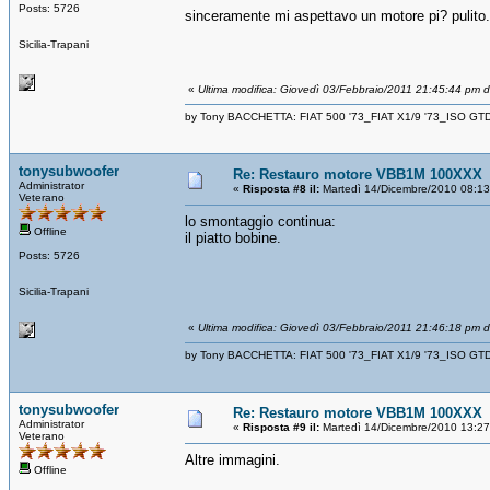
Posts: 5726
sinceramente mi aspettavo un motore pi? pulit
Sicilia-Trapani
«
Ultima modifica: Giovedì 03/Febbraio/2011 21:45:44 pm 
by Tony BACCHETTA: FIAT 500 '73_FIAT X1/9 '73_ISO GT
tonysubwoofer
Re: Restauro motore VBB1M 100XXX
Administrator
«
Risposta #8 il:
Martedì 14/Dicembre/2010 08:13
Veterano
lo smontaggio continua:
Offline
il piatto bobine.
Posts: 5726
Sicilia-Trapani
«
Ultima modifica: Giovedì 03/Febbraio/2011 21:46:18 pm 
by Tony BACCHETTA: FIAT 500 '73_FIAT X1/9 '73_ISO GT
tonysubwoofer
Re: Restauro motore VBB1M 100XXX
Administrator
«
Risposta #9 il:
Martedì 14/Dicembre/2010 13:27
Veterano
Altre immagini.
Offline