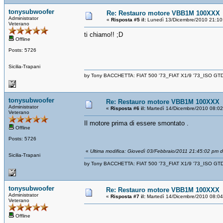
tonysubwoofer
Re: Restauro motore VBB1M 100XXX
Administrator
«
Risposta #5 il:
Lunedì 13/Dicembre/2010 21:10
Veterano
ti chiamo!! ;D
Offline
Posts: 5726
Sicilia-Trapani
by Tony BACCHETTA: FIAT 500 '73_FIAT X1/9 '73_ISO GT
tonysubwoofer
Re: Restauro motore VBB1M 100XXX
Administrator
«
Risposta #6 il:
Martedì 14/Dicembre/2010 08:02
Veterano
Il motore prima di essere smontato .
Offline
Posts: 5726
«
Ultima modifica: Giovedì 03/Febbraio/2011 21:45:02 pm 
Sicilia-Trapani
by Tony BACCHETTA: FIAT 500 '73_FIAT X1/9 '73_ISO GT
tonysubwoofer
Re: Restauro motore VBB1M 100XXX
Administrator
«
Risposta #7 il:
Martedì 14/Dicembre/2010 08:04
Veterano
Offline