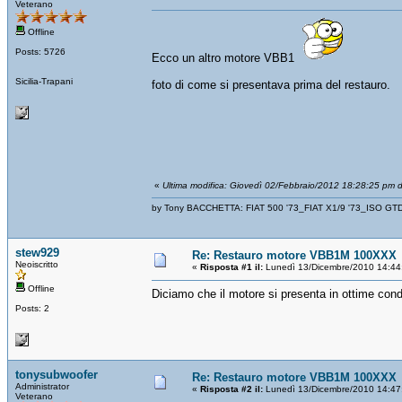
Veterano
Offline
Posts: 5726
Ecco un altro motore VBB1
Sicilia-Trapani
foto di come si presentava prima del restauro.
«
Ultima modifica: Giovedì 02/Febbraio/2012 18:28:25 pm 
by Tony BACCHETTA: FIAT 500 '73_FIAT X1/9 '73_ISO GT
stew929
Re: Restauro motore VBB1M 100XXX
Neoiscritto
«
Risposta #1 il:
Lunedì 13/Dicembre/2010 14:44
Offline
Diciamo che il motore si presenta in ottime con
Posts: 2
tonysubwoofer
Re: Restauro motore VBB1M 100XXX
Administrator
«
Risposta #2 il:
Lunedì 13/Dicembre/2010 14:47
Veterano