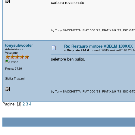
carburo revisionato
by Tony BACCHETTA: FIAT 500 '73_FIAT X1/9 '73_ISO GT
tonysubwoofer
Re: Restauro motore VBB1M 100XXX
Administrator
«
Risposta #14 il:
Lunedì 20/Dicembre/2010 23:1
Veterano
selettore ben pulito.
Offline
Posts: 5726
Sicilia-Trapani
by Tony BACCHETTA: FIAT 500 '73_FIAT X1/9 '73_ISO GT
Pagine: [
1
]
2
3
4