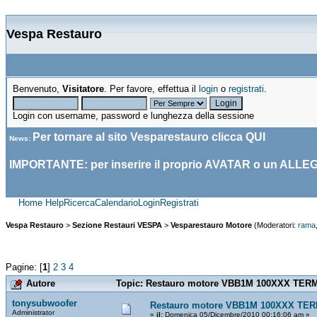
Vespa Restauro
Benvenuto,
Visitatore
. Per favore, effettua il
login
o
registrati
.
Login con username, password e lunghezza della sessione
Per tornare al sito Vesparestauro clicca
QUI
News
:
IMPORTANTE: per inserire il proprio AVATAR o un ALLE
Home
Help
Ricerca
Calendario
Login
Registrati
Vespa Restauro
>
Sezione Restauri VESPA
>
Vesparestauro Motore
(Moderatori:
rama
Pagine: [
1
]
2
3
4
Autore
Topic: Restauro motore VBB1M 100XXX TERMI
tonysubwoofer
Restauro motore VBB1M 100XXX TE
Administrator
«
il:
Domenica 05/Dicembre/2010 00:16:06 am »