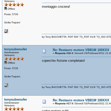
Veterano
montaggio crociera!
Offline
Posts: 5726
Sicilia-Trapani
by Tony BACCHETTA: FIAT 500 '73_FIAT X1/9 '73_ISO GT
tonysubwoofer
Re: Restauro motore VBB1M 100XXX
Administrator
«
Risposta #16 il:
Giovedì 03/Febbraio/2011 21:4
Veterano
coperchio frizione completato!
Offline
Posts: 5726
Sicilia-Trapani
by Tony BACCHETTA: FIAT 500 '73_FIAT X1/9 '73_ISO GT
tonysubwoofer
Re: Restauro motore VBB1M 100XXX
Administrator
«
Risposta #17 il:
Giovedì 03/Febbraio/2011 21:4
Veterano
carter motore puliti