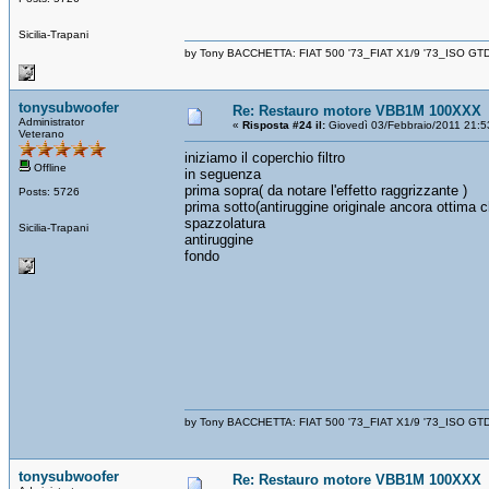
Sicilia-Trapani
by Tony BACCHETTA: FIAT 500 '73_FIAT X1/9 '73_ISO GT
tonysubwoofer
Re: Restauro motore VBB1M 100XXX
Administrator
«
Risposta #24 il:
Giovedì 03/Febbraio/2011 21:5
Veterano
iniziamo il coperchio filtro
Offline
in seguenza
prima sopra( da notare l'effetto raggrizzante )
Posts: 5726
prima sotto(antiruggine originale ancora ottima
spazzolatura
Sicilia-Trapani
antiruggine
fondo
by Tony BACCHETTA: FIAT 500 '73_FIAT X1/9 '73_ISO GT
tonysubwoofer
Re: Restauro motore VBB1M 100XXX