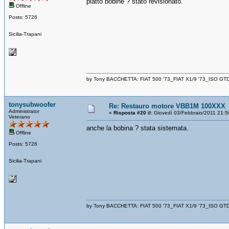
piatto bobine ? stato revisionato.
Offline
Posts: 5726
Sicilia-Trapani
by Tony BACCHETTA: FIAT 500 '73_FIAT X1/9 '73_ISO GT
tonysubwoofer
Re: Restauro motore VBB1M 100XXX
Administrator
«
Risposta #20 il:
Giovedì 03/Febbraio/2011 21:5
Veterano
anche la bobina ? stata sistemata.
Offline
Posts: 5726
Sicilia-Trapani
by Tony BACCHETTA: FIAT 500 '73_FIAT X1/9 '73_ISO GT