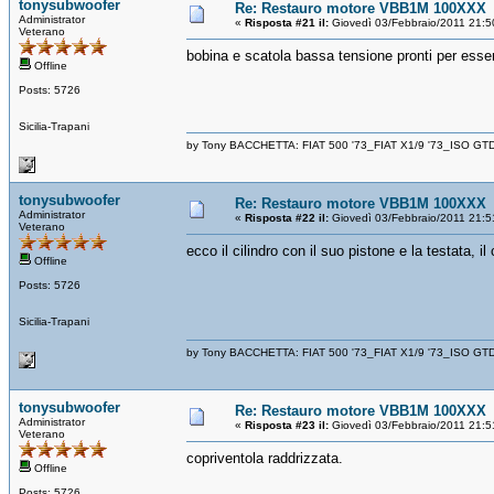
tonysubwoofer
Re: Restauro motore VBB1M 100XXX
Administrator
«
Risposta #21 il:
Giovedì 03/Febbraio/2011 21:5
Veterano
bobina e scatola bassa tensione pronti per esse
Offline
Posts: 5726
Sicilia-Trapani
by Tony BACCHETTA: FIAT 500 '73_FIAT X1/9 '73_ISO GT
tonysubwoofer
Re: Restauro motore VBB1M 100XXX
Administrator
«
Risposta #22 il:
Giovedì 03/Febbraio/2011 21:5
Veterano
ecco il cilindro con il suo pistone e la testata, il
Offline
Posts: 5726
Sicilia-Trapani
by Tony BACCHETTA: FIAT 500 '73_FIAT X1/9 '73_ISO GT
tonysubwoofer
Re: Restauro motore VBB1M 100XXX
Administrator
«
Risposta #23 il:
Giovedì 03/Febbraio/2011 21:5
Veterano
copriventola raddrizzata.
Offline
Posts: 5726