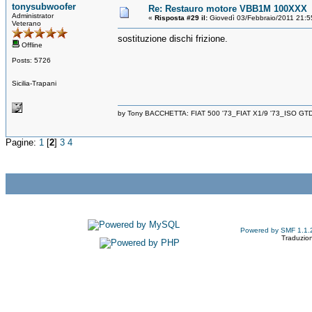
tonysubwoofer
Re: Restauro motore VBB1M 100XXX
Administrator
«
Risposta #29 il:
Giovedì 03/Febbraio/2011 21:5
Veterano
sostituzione dischi frizione.
Offline
Posts: 5726
Sicilia-Trapani
by Tony BACCHETTA: FIAT 500 '73_FIAT X1/9 '73_ISO GT
Pagine:
1
[
2
]
3
4
Powered by SMF 1.1.
Traduzion