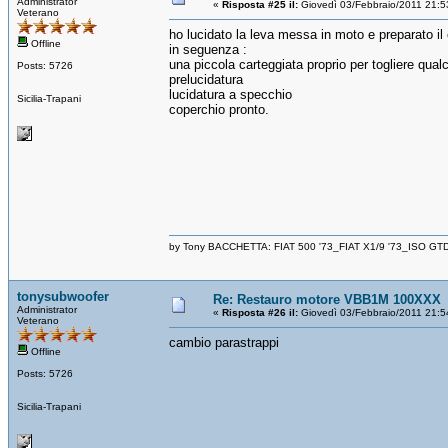
Administrator
«
Risposta #25 il:
Giovedì 03/Febbraio/2011 21:5
Veterano
ho lucidato la leva messa in moto e preparato il 
Offline
in seguenza :
una piccola carteggiata proprio per togliere qual
Posts: 5726
prelucidatura
lucidatura a specchio
Sicilia-Trapani
coperchio pronto.
by Tony BACCHETTA: FIAT 500 '73_FIAT X1/9 '73_ISO GT
tonysubwoofer
Re: Restauro motore VBB1M 100XXX
Administrator
«
Risposta #26 il:
Giovedì 03/Febbraio/2011 21:5
Veterano
cambio parastrappi
Offline
Posts: 5726
Sicilia-Trapani