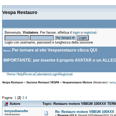
Vespa Restauro
Benvenuto,
Visitatore
. Per favore, effettua il
login
o
registrati
.
Login con username, password e lunghezza della sessione
Per tornare al sito Vesparestauro clicca
QUI
News
:
IMPORTANTE: per inserire il proprio AVATAR o un ALLE
Home
Help
Ricerca
Calendario
Login
Registrati
Vespa Restauro
>
Sezione Restauri VESPA
>
Vesparestauro Motore
(Moderatori:
rama
Pagine:
1
[
2
]
3
4
Autore
Topic: Restauro motore VBB1M 100XXX TERMI
tonysubwoofer
Re: Restauro motore VBB1M 100XXX
Administrator
«
Risposta #15 il:
Giovedì 03/Febbraio/2011 21:4