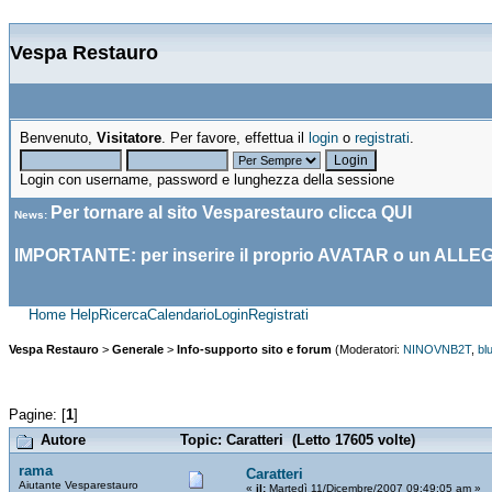
Vespa Restauro
Benvenuto,
Visitatore
. Per favore, effettua il
login
o
registrati
.
Login con username, password e lunghezza della sessione
Per tornare al sito Vesparestauro clicca
QUI
News
:
IMPORTANTE: per inserire il proprio AVATAR o un ALLE
Home
Help
Ricerca
Calendario
Login
Registrati
Vespa Restauro
>
Generale
>
Info-supporto sito e forum
(Moderatori:
NINOVNB2T
,
bl
Pagine: [
1
]
Autore
Topic: Caratteri (Letto 17605 volte)
rama
Caratteri
Aiutante Vesparestauro
«
il:
Martedì 11/Dicembre/2007 09:49:05 am »