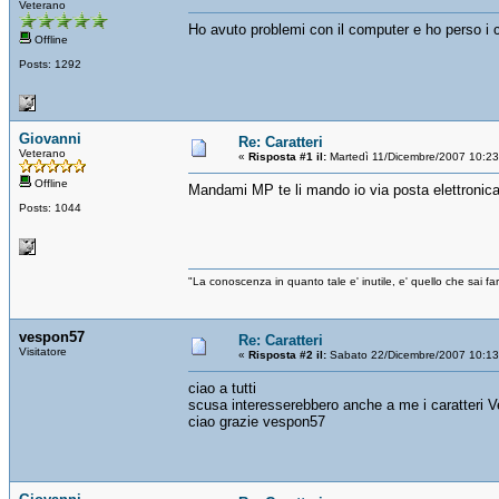
Veterano
Ho avuto problemi con il computer e ho perso i 
Offline
Posts: 1292
Giovanni
Re: Caratteri
Veterano
«
Risposta #1 il:
Martedì 11/Dicembre/2007 10:23
Offline
Mandami MP te li mando io via posta elettronic
Posts: 1044
"La conoscenza in quanto tale e' inutile, e' quello che sai 
vespon57
Re: Caratteri
Visitatore
«
Risposta #2 il:
Sabato 22/Dicembre/2007 10:13
ciao a tutti
scusa interesserebbero anche a me i caratteri Ve
ciao grazie vespon57